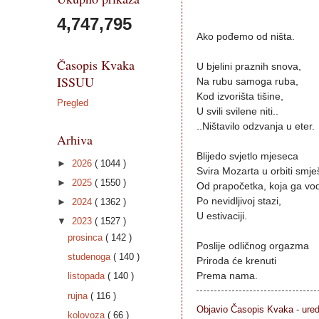
4,747,795
Ako pođemo od ništa.

Časopis Kvaka
U bjelini praznih snova,

ISSUU
Na rubu samoga ruba,

Kod izvorišta tišine,

Pregled
U svili svilene niti..

..Ništavilo odzvanja u eter.

Arhiva
Blijedo svjetlo mjeseca

►
2026
( 1044 )
Svira Mozarta u orbiti smješ
►
2025
( 1550 )
Od prapočetka, koja ga vodi
Po nevidljivoj stazi,

►
2024
( 1362 )
U estivaciji.

▼
2023
( 1527 )
prosinca
( 142 )
Poslije odličnog orgazma

studenoga
( 140 )
Priroda će krenuti

listopada
( 140 )
Prema nama.
rujna
( 116 )
Objavio Časopis
Kvaka - ure
kolovoza
( 66 )