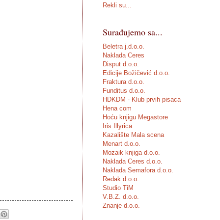
Rekli su...
Surađujemo sa...
Beletra j.d.o.o.
Naklada Ceres
Disput d.o.o.
Edicije Božičević d.o.o.
Fraktura d.o.o.
Funditus d.o.o.
HDKDM - Klub prvih pisaca
Hena com
Hoću knjigu Megastore
Iris Illyrica
Kazalište Mala scena
Menart d.o.o.
Mozaik knjiga d.o.o.
Naklada Ceres d.o.o.
Naklada Semafora d.o.o.
Redak d.o.o.
Studio TiM
V.B.Z. d.o.o.
Znanje d.o.o.