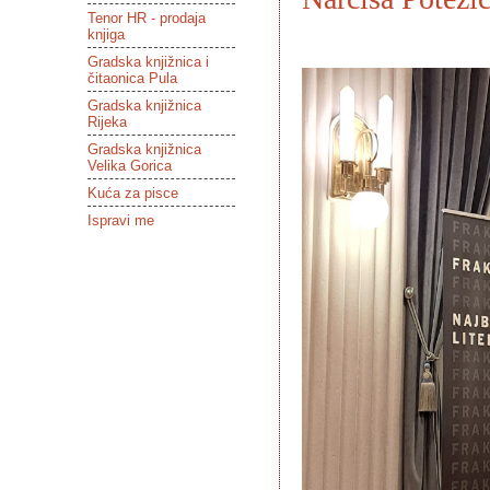
Tenor HR - prodaja
knjiga
Gradska knjižnica i
čitaonica Pula
Gradska knjižnica
Rijeka
Gradska knjižnica
Velika Gorica
Kuća za pisce
Ispravi me