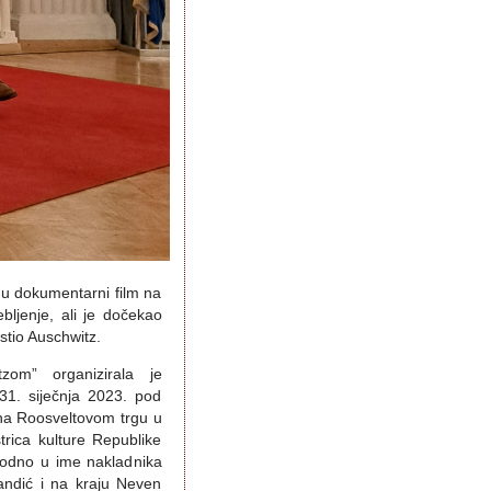
jemu dokumentarni film na
bljenje, ali je dočekao
stio Auschwitz.
zom” organizirala je 
31. siječnja 2023. pod 
na Roosveltovom trgu u 
ica kulture Republike 
odno u ime nakladnika 
ndić i na kraju Neven 