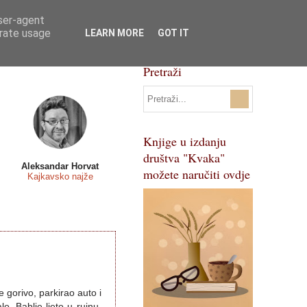
user-agent
Svi natječaji
Pojmovnik
erate usage
LEARN MORE
GOT IT
Pretraži
Knjige u izdanju
društva "Kvaka"
Aleksandar Horvat
možete naručiti ovdje
Kajkavsko najže
gorivo, parkirao auto i
o. Bablje ljeto u rujnu.