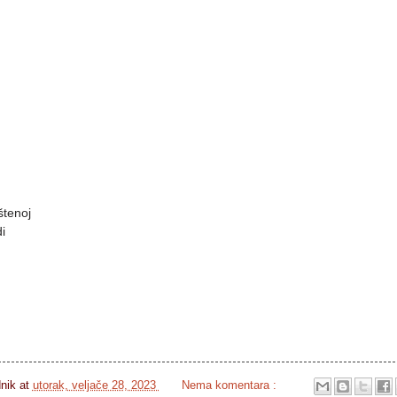
tenoj



dnik
at
utorak, veljače 28, 2023
Nema komentara :