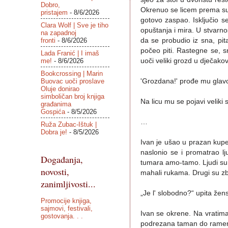
Dobro,
Okrenuo se licem prema sun
pristajem
- 8/6/2026
gotovo zaspao. Isključio s
Clara Wolf | Sve je tiho
opuštanja i mira. U stvarn
na zapadnoj
fronti
- 8/6/2026
da se probudio iz sna, pit
počeo piti. Rastegne se, s
Lada Franić | I imaš
me!
- 8/6/2026
uoči veliki grozd u dječakov
Bookcrossing | Marin
Buovac uoči proslave
'Grozdana!' prođe mu glav
Oluje donirao
simboličan broj knjiga
Na licu mu se pojavi veliki
građanima
Gospića
- 8/5/2026
…
Ruža Zubac-Ištuk |
Dobra je!
- 8/5/2026
Ivan je ušao u prazan kupe 
naslonio se i promatrao lj
Događanja,
tumara amo-tamo. Ljudi su h
novosti,
mahali rukama. Drugi su zbun
zanimljivosti...
„Je l' slobodno?“ upita žens
Promocije knjiga,
sajmovi, festivali,
Ivan se okrene. Na vratima k
gostovanja. . .
podrezana taman do ramena