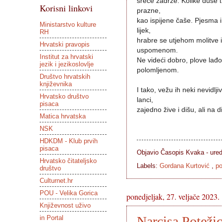
sreće zadrže. Kolike duše t
Korisni linkovi
prazne,
kao ispijene čaše. Pjesma i
Ministarstvo kulture
lijek,
RH
hrabre se utjehom molitve i
Hrvatski pravopis
uspomenom.
Institut za hrvatski
Ne videći dobro, plove lađ
jezik i jezikoslovlje
polomljenom.
Društvo hrvatskih
književnika
I tako, vežu ih neki nevidljiv
Hrvatsko društvo
lanci,
pisaca
zajedno žive i dišu, ali na d
Matica hrvatska
NSK
HDKDM - Klub prvih
pisaca
Objavio Časopis
Kvaka - ure
Hrvatsko čitateljsko
Labels:
Gordana Kurtović
,
po
društvo
Culturnet.hr
POU - Velika Gorica
ponedjeljak, 27. veljače 2023.
Književnost uživo
Narcisa Poteži
in Portal