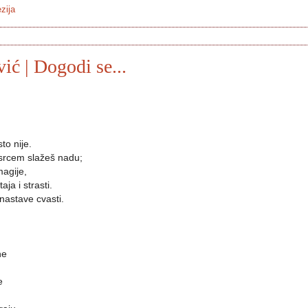
zija
ć | Dogodi se...
to nije.
 srcem slažeš nadu;
magije,
ja i strasti.
nastave cvasti.
ne
e