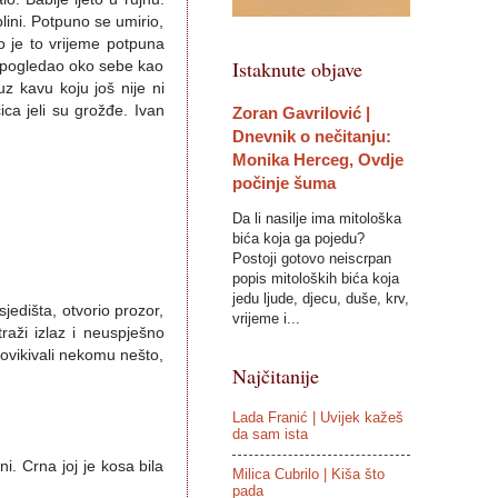
ini. Potpuno se umirio,
o je to vrijeme potpuna
Istaknute objave
no pogledao oko sebe kao
z kavu koju još nije ni
ica jeli su grožđe. Ivan
Zoran Gavrilović |
Dnevnik o nečitanju:
Monika Herceg, Ovdje
počinje šuma
Da li nasilje ima mitološka
bića koja ga pojedu?
Postoji gotovo neiscrpan
popis mitoloških bića koja
jedu ljude, djecu, duše, krv,
jedišta, otvorio prozor,
vrijeme i...
raži izlaz i neuspješno
dovikivali nekomu nešto,
Najčitanije
Lada Franić | Uvijek kažeš
da sam ista
ni. Crna joj je kosa bila
Milica Cubrilo | Kiša što
pada