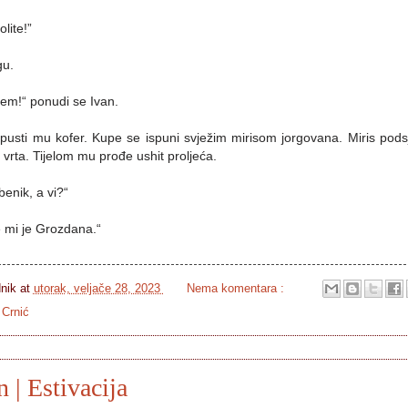
lite!”
gu.
m!“ ponudi se Ivan.
epusti mu kofer. Kupe se ispuni svježim mirisom jorgovana. Miris pods
a vrta. Tijelom mu prođe ushit proljeća.
enik, a vi?“
e mi je Grozdana.“
dnik
at
utorak, veljače 28, 2023
Nema komentara :
 Crnić
 | Estivacija