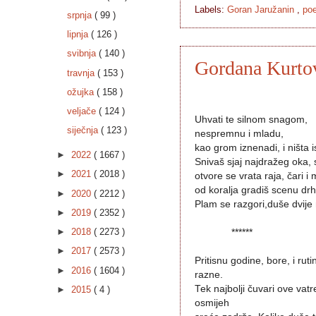
Labels:
Goran Jaružanin
,
poe
srpnja
( 99 )
lipnja
( 126 )
svibnja
( 140 )
Gordana Kurtovi
travnja
( 153 )
ožujka
( 158 )
veljače
( 124 )
Uhvati te silnom snagom,
siječnja
( 123 )
nespremnu i mladu,
kao grom iznenadi, i ništa is
►
2022
( 1667 )
Snivaš sjaj najdražeg oka,
►
2021
( 2018 )
otvore se vrata raja, čari i 
od koralja gradiš scenu drhta
►
2020
( 2212 )
Plam se razgori,duše dvije 
►
2019
( 2352 )
►
2018
( 2273 )
******
►
2017
( 2573 )
Pritisnu godine, bore, i ruti
►
2016
( 1604 )
razne.
Tek najbolji čuvari ove vatr
►
2015
( 4 )
osmijeh