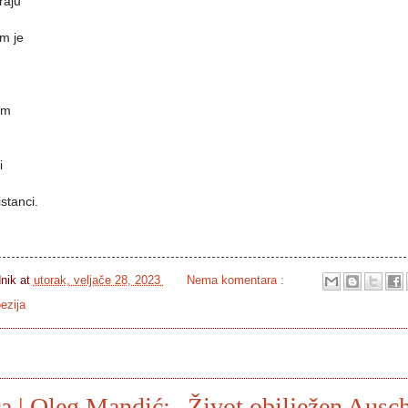
raju
m je
om
i
istanci.
dnik
at
utorak, veljače 28, 2023
Nema komentara :
ezija
ca | Oleg Mandić: „Život obilježen Aus