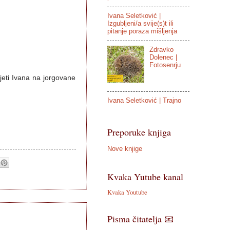
Ivana Seletković |
Izgubljeni/a svije(s)t ili
pitanje poraza mišljenja
Zdravko
Dolenec |
Fotosenrju
jeti Ivana na jorgovane
Ivana Seletković | Trajno
Preporuke knjiga
Nove knjige
Kvaka Yutube kanal
Kvaka Youtube
Pisma čitatelja 📧