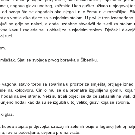
cu, nagnuo glavu unatrag, zažmirio i kao gušter uživao u njegovoj topl
e od svega što se događalo oko njega i ni o čemu nije razmišljao. Bil
ost ga vratila cika djece za susjednim stolom. U prvi je tren iznenađe
ajući se gdje se nalazi, a onda uzdahne shvativši da sjedi za stolom u
rkne kavu i zagleda se u obitelj za susjednim stolom. Dječak i djevojč
oj ruci.
om.
 smiješak. Sjeti se svojega prvog boravka u Šibeniku.
vagona, stavio torbu sa stvarima u prostor za smještaj prtljage iznad s
ude na kolodvoru. Činilo mu se da promatra izgubljenu gomilu koja t
odali na sve strane. Neki su trčali bojeći se da će zakasniti na vlak, 
jeno hodali kao da su se izgubili u toj velikoj gužvi koja se stvorila.
ki glas.
upea stajala je djevojka izražajnih zelenih očiju u laganoj ljetnoj halji
, ravno počešljana, uvijena prema vratu.