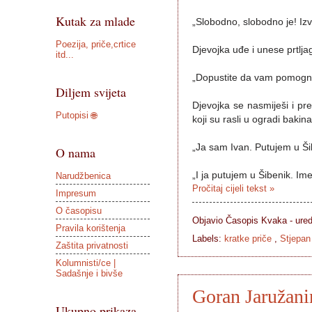
Kutak za mlade
„Slobodno, slobodno je! Izvo
Poezija, priče,crtice
Djevojka uđe i unese prtlja
itd...
„Dopustite da vam pomogne
Diljem svijeta
Djevojka se nasmiješi i pr
Putopisi 🌐
koji su rasli u ogradi bakin
„Ja sam Ivan. Putujem u Šib
O nama
„I ja putujem u Šibenik. Im
Narudžbenica
Pročitaj cijeli tekst »
Impresum
O časopisu
Objavio Časopis
Kvaka - ure
Pravila korištenja
Labels:
kratke priče
,
Stjepan
Zaštita privatnosti
Kolumnisti/ce |
Sadašnje i bivše
Goran Jaružanin
Ukupno prikaza