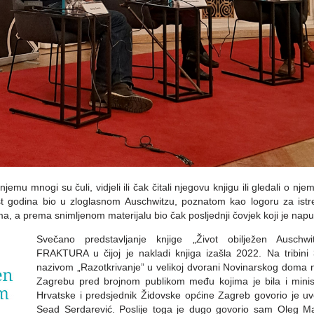
jemu mnogi su čuli, vidjeli ili čak čitali njegovu knjigu ili gledali o n
est godina bio u zloglasnom Auschwitzu, poznatom kao logoru za istre
, a prema snimljenom materijalu bio čak posljednji čovjek koji je napu
Svečano predstavljanje knjige „Život obilježen Auschwit
FRAKTURA u čijoj je nakladi knjiga izašla 2022. Na tribini 
nazivom „Razotkrivanje” u velikoj dvorani Novinarskog doma 
Zagrebu pred brojnom publikom među kojima je bila i ministr
Hrvatske i predsjednik Židovske općine Zagreb govorio je uv
Sead Serdarević. Poslije toga je dugo govorio sam Oleg Ma