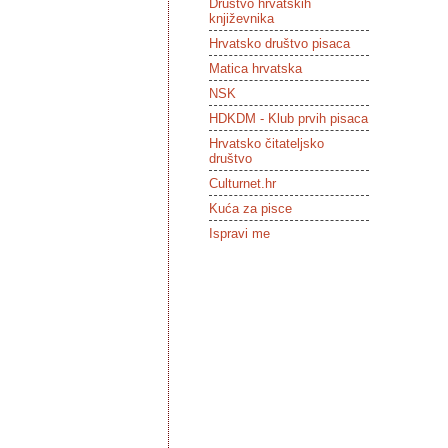
Društvo hrvatskih
književnika
Hrvatsko društvo pisaca
Matica hrvatska
NSK
HDKDM - Klub prvih pisaca
Hrvatsko čitateljsko
društvo
Culturnet.hr
Kuća za pisce
Ispravi me