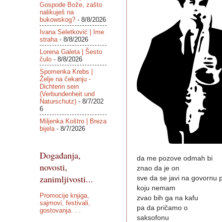
Gospode Bože, zašto
nalikuješ na
bukowskog?
- 8/8/2026
Ivana Seletković | Ime
straha
- 8/8/2026
Lorena Galeta | Šesto
čulo
- 8/8/2026
Spomenka Krebs |
Želje na čekanju -
Dichterin sein
(Verbundenheit und
Naturschutz)
- 8/7/202
6
Miljenka Koštro | Breza
bijela
- 8/7/2026
Događanja,
da me pozove odmah bi
novosti,
znao da je on
zanimljivosti...
sve da se javi na govornu 
koju nemam
Promocije knjiga,
zvao bih ga na kafu
sajmovi, festivali,
pa da pričamo o
gostovanja. . .
saksofonu