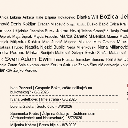
Božica Je
Blanka Will
Anica Lukina
Ankica Kale
Biljana Kovačević
anović
Denis Kožljan
Dragan Miščević
Duško Babić
Evica Kral
Dragan Uzelac
Jelena Hrvoj
an
Ivica Ušljebrka
Jasmina Burek
Jelena Stanojčić
Josip Pru
Marica Žanetić Malenica
 Gjerek
Maja Šiprak
Majda Fradelić
Marina Mađ
Miljenka Koštro
Miros
Lesjak
Mira Jungić
Mirjana Mikulec
Miro Gavran
Nataša Nježić Bublić
Nena Miljanovi
Nataša Hrupec
Neda Milenkovski
ndra Pocrnić Mlakar
Silvija Šesto
Sanijela Matković
Siniša Matasović
Sven Adam Ewin
Tomislav 
rić
Tino Prusac
Tomislav Beronić
Zorica Antulov
gonja
Zoran Šolaja
Zrinko Šimunić
darivanje knj
Zoran Žmirić
ilankov
Željko Perović
Ivan Pozzoni | Gospode Bože, zašto nalikuješ na
bukowskog?
- 8/8/2026
Ivana Seletković | Ime straha
- 8/8/2026
Lorena Galeta | Šesto čulo
- 8/8/2026
Spomenka Krebs | Želje na čekanju - Dichterin sein
(Verbundenheit und Naturschutz)
- 8/7/2026
Miljenka Koštro | Breza bijela
- 8/7/2026