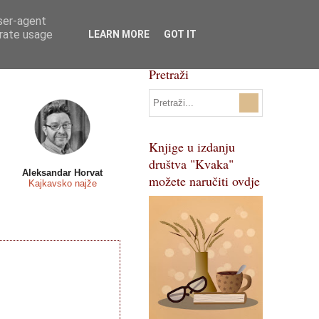
user-agent
Svi natječaji
Pojmovnik
erate usage
LEARN MORE
GOT IT
Pretraži
Knjige u izdanju
društva "Kvaka"
Aleksandar Horvat
možete naručiti ovdje
Kajkavsko najže