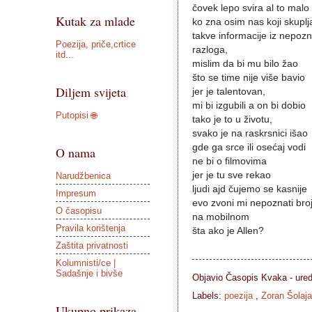
čovek lepo svira al to malo
Kutak za mlade
ko zna osim nas koji skupl
takve informacije iz nepoz
Poezija, priče,crtice
razloga,
itd...
mislim da bi mu bilo žao
što se time nije više bavio
Diljem svijeta
jer je talentovan,
mi bi izgubili a on bi dobio
Putopisi 🌐
tako je to u životu,
svako je na raskrsnici išao
gde ga srce ili osećaj vodi
O nama
ne bi o filmovima
jer je tu sve rekao
Narudžbenica
ljudi ajd čujemo se kasnije
Impresum
evo zvoni mi nepoznati bro
O časopisu
na mobilnom
Pravila korištenja
šta ako je Allen?
Zaštita privatnosti
Kolumnisti/ce |
Sadašnje i bivše
Objavio Časopis
Kvaka - ure
Labels:
poezija
,
Zoran Šolaja
Ukupno prikaza