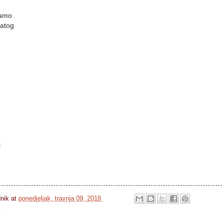
jamo
natog
j
dnik
at
ponedjeljak, travnja 09, 2018