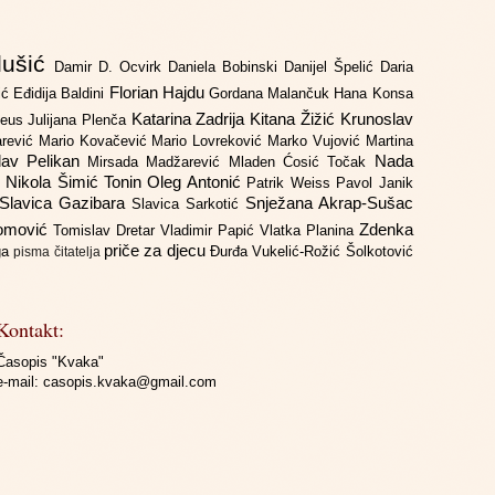
lušić
Damir D. Ocvirk
Daniela Bobinski
Danijel Špelić
Daria
Florian Hajdu
jić
Eđidija Baldini
Gordana Malančuk
Hana Konsa
Katarina Zadrija
Kitana Žižić
Krunoslav
deus
Julijana Plenča
arević
Mario Kovačević
Mario Lovreković
Marko Vujović
Martina
lav Pelikan
Nada
Mirsada Madžarević
Mladen Ćosić Točak
ć
Nikola Šimić Tonin
Oleg Antonić
Patrik Weiss
Pavol Janik
Slavica Gazibara
Snježana Akrap-Sušac
Slavica Sarkotić
Domović
Zdenka
Tomislav Dretar
Vladimir Papić
Vlatka Planina
priče za djecu
iga
Đurđa Vukelić-Rožić
Šolkotović
pisma čitatelja
Kontakt:
Časopis "Kvaka"
e-mail:
casopis.kvaka@gmail.com