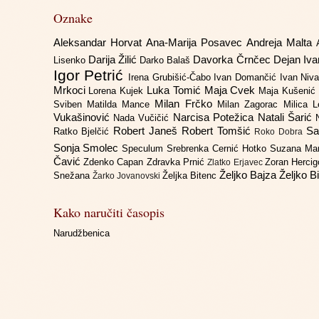
Oznake
Aleksandar Horvat
Ana-Marija Posavec
Andreja Malta
Darija Žilić
Davorka Črnčec
Dejan Iv
Lisenko
Darko Balaš
Igor Petrić
Irena Grubišić-Čabo
Ivan Domančić
Ivan Niv
Mrkoci
Luka Tomić
Maja Cvek
Lorena Kujek
Maja Kušenić
Milan Frčko
Sviben
Matilda Mance
Milan Zagorac
Milica 
Vukašinović
Narcisa Potežica
Natali Šarić
Nada Vučičić
Robert Janeš
Robert Tomšić
Sa
Ratko Bjelčić
Roko Dobra
Sonja Smolec
Speculum
Srebrenka Cernić Hotko
Suzana Ma
Čavić
Zdenko Capan
Zdravka Prnić
Zoran Herci
Zlatko Erjavec
Željko Bajza
Željko B
Snežana
Željka Bitenc
Žarko Jovanovski
Kako naručiti časopis
Narudžbenica