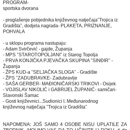
PROGRAM-
sportska dvorana
- proglašenje pobjednika književnog natječaja"Trojica iz
Gradišta", dodjela nagrada- PLAKETA, PRIZNANJE,
POHVALA
- u sklopu programa nastupaju:
- Adam Svirčević - gajde, Županja
- MPS "STAROTOPOLJANI" iz Starog Topolja
- PRVA KONJIČKA PJEVAČKA SKUPINA "SINĐIR" -
Županja
- ŽPS KUD-a "SELJAČKA SLOGA" - Gradište
- ŽPS "ZADUBRAVKE- Zadubravlje
- SAŠA GERBER- MAĐIONIČARSKI TRIKOVI - Osijek
- VOJISLAV NIKOLIĆ i GABRIJEL ŽUPANIĆ- samičari-
Slavonski Šamac
- Gosti književnici...Sudionici I. Međunarodnog
književnog natječaja "Trojica iz Gradišta"
NAPOMENA: JOŠ SAMO 4 OSOBE NISU UPLATILE ZA