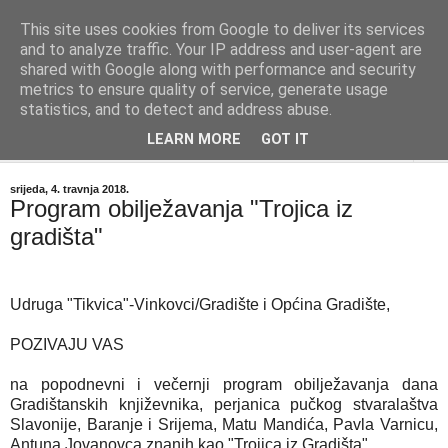
This site uses cookies from Google to deliver its services
"Kvaka"
and to analyze traffic. Your IP address and user-agent are
shared with Google along with performance and security
metrics to ensure quality of service, generate usage
Časopis za književnost ISSN 2459-5632
statistics, and to detect and address abuse.
LEARN MORE
GOT IT
▼
srijeda, 4. travnja 2018.
Program obilježavanja "Trojica iz
gradišta"
Udruga "Tikvica"-Vinkovci/Gradište i Općina Gradište,
POZIVAJU VAS
na popodnevni i večernji program obilježavanja dana
Gradištanskih književnika, perjanica pučkog stvaralaštva
Slavonije, Baranje i Srijema, Matu Mandića, Pavla Varnicu,
Antuna Jovanovca znanih kao "Trojica iz Gradišta".