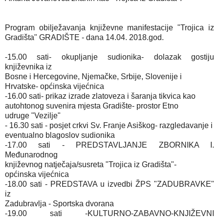
Program obilježavanja književne manifestacije "Trojica iz
Gradišta" GRADIŠTE - dana 14.04. 2018.god.
-15.00 sati- okupljanje sudionika- dolazak gostiju
književnika iz
Bosne i Hercegovine, Njemačke, Srbije, Slovenije i
Hrvatske- općinska vijećnica
-16.00 sati- prikaz izrade zlatoveza i šaranja tikvica kao
autohtonog suvenira mjesta Gradište- prostor Etno
udruge "Vezilje"
- 16.30 sati - posjet crkvi Sv. Franje Asiškog- razgledavanje i
eventualno blagoslov sudionika
-17.00 sati - PREDSTAVLJANJE ZBORNIKA I.
Međunarodnog
književnog natječaja/susreta "Trojica iz Gradišta"-
općinska vijećnica
-18.00 sati - PREDSTAVA u izvedbi ŽPS "ZADUBRAVKE"
iz
Zadubravlja - Sportska dvorana
-19.00 sati -KULTURNO-ZABAVNO-KNJIŽEVNI