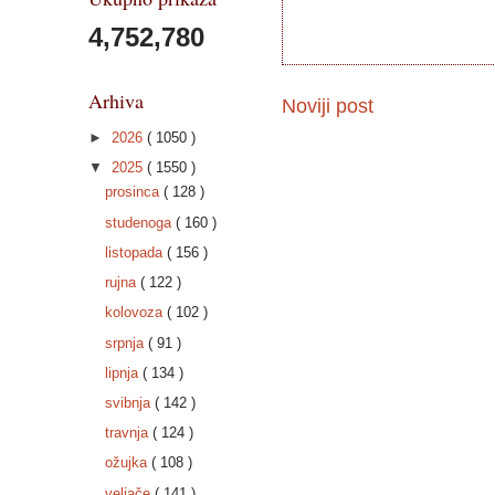
4,752,780
Arhiva
Noviji post
►
2026
( 1050 )
▼
2025
( 1550 )
prosinca
( 128 )
studenoga
( 160 )
listopada
( 156 )
rujna
( 122 )
kolovoza
( 102 )
srpnja
( 91 )
lipnja
( 134 )
svibnja
( 142 )
travnja
( 124 )
ožujka
( 108 )
veljače
( 141 )