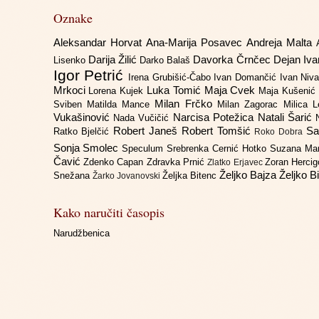
Oznake
Aleksandar Horvat
Ana-Marija Posavec
Andreja Malta
Darija Žilić
Davorka Črnčec
Dejan Iv
Lisenko
Darko Balaš
Igor Petrić
Irena Grubišić-Čabo
Ivan Domančić
Ivan Niv
Mrkoci
Luka Tomić
Maja Cvek
Lorena Kujek
Maja Kušenić
Milan Frčko
Sviben
Matilda Mance
Milan Zagorac
Milica 
Vukašinović
Narcisa Potežica
Natali Šarić
Nada Vučičić
Robert Janeš
Robert Tomšić
Sa
Ratko Bjelčić
Roko Dobra
Sonja Smolec
Speculum
Srebrenka Cernić Hotko
Suzana Ma
Čavić
Zdenko Capan
Zdravka Prnić
Zoran Herci
Zlatko Erjavec
Željko Bajza
Željko B
Snežana
Željka Bitenc
Žarko Jovanovski
Kako naručiti časopis
Narudžbenica