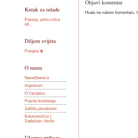
Objavi komentar
Kutak za mlade
Hvala na vašem komentaru. Ist
Poezija, priče,crtice
itd...
Diljem svijeta
Putopisi 🌐
O nama
Narudžbenica
Impresum
O časopisu
Pravila korištenja
Zaštita privatnosti
Kolumnisti/ce |
Sadašnje i bivše
Ukupno prikaza