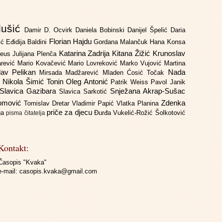
lušić
Damir D. Ocvirk
Daniela Bobinski
Danijel Špelić
Daria
Florian Hajdu
jić
Eđidija Baldini
Gordana Malančuk
Hana Konsa
Katarina Zadrija
Kitana Žižić
Krunoslav
deus
Julijana Plenča
arević
Mario Kovačević
Mario Lovreković
Marko Vujović
Martina
lav Pelikan
Nada
Mirsada Madžarević
Mladen Ćosić Točak
ć
Nikola Šimić Tonin
Oleg Antonić
Patrik Weiss
Pavol Janik
Slavica Gazibara
Snježana Akrap-Sušac
Slavica Sarkotić
Domović
Zdenka
Tomislav Dretar
Vladimir Papić
Vlatka Planina
priče za djecu
iga
Đurđa Vukelić-Rožić
Šolkotović
pisma čitatelja
Kontakt:
Časopis "Kvaka"
e-mail:
casopis.kvaka@gmail.com