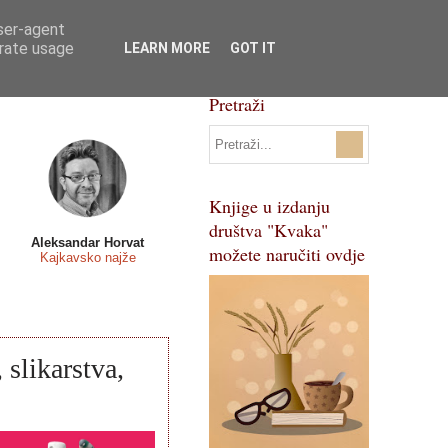
user-agent
Svi natječaji
Pojmovnik
erate usage
LEARN MORE
GOT IT
Pretraži
Knjige u izdanju
društva "Kvaka"
Aleksandar Horvat
možete naručiti ovdje
Kajkavsko najže
 slikarstva,