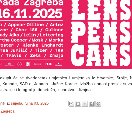
kupit će se dvadesetak umjetnica i umjetnika iz Hrvatske, Srbije,
ije, Kanade, SAD-a, Japana i Južne Koreje. Izložba donosi presjek s
lustracije i fotografije do crteža, kiparstva i dizajna.
dnik
at
srijeda, rujna 03, 2025
 Zagreba