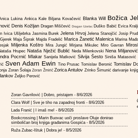
Božica Je
Blanka Will
Anica Lukina
Ankica Kale
Biljana Kovačević
anović
Denis Kožljan
Dragan Miščević
Duško Babić
Evica Kral
Dragan Uzelac
Jelena Hrvoj
an
Ivica Ušljebrka
Jasmina Burek
Jelena Stanojčić
Josip Pru
Marica Žanetić Malenica
 Gjerek
Maja Šiprak
Majda Fradelić
Marina Mađ
Miljenka Koštro
Miros
Lesjak
Mira Jungić
Mirjana Mikulec
Miro Gavran
Nataša Nježić Bublić
Nena Miljanovi
Nataša Hrupec
Neda Milenkovski
ndra Pocrnić Mlakar
Silvija Šesto
Sanijela Matković
Siniša Matasović
Sven Adam Ewin
Tomislav 
rić
Tino Prusac
Tomislav Beronić
Zorica Antulov
gonja
Zoran Šolaja
Zrinko Šimunić
darivanje knj
Zoran Žmirić
ilankov
Željko Perović
Zoran Gavrilović | Dobro, pristajem
- 8/6/2026
Clara Wolf | Sve je tiho na zapadnoj fronti
- 8/6/2026
Lada Franić | I imaš me!
- 8/6/2026
Bookcrossing | Marin Buovac uoči proslave Oluje donirao
simboličan broj knjiga građanima Gospića
- 8/5/2026
Ruža Zubac-Ištuk | Dobra je!
- 8/5/2026