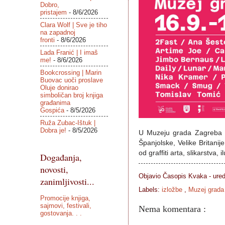
Dobro,
pristajem
- 8/6/2026
Clara Wolf | Sve je tiho
na zapadnoj
fronti
- 8/6/2026
Lada Franić | I imaš
me!
- 8/6/2026
Bookcrossing | Marin
Buovac uoči proslave
Oluje donirao
simboličan broj knjiga
građanima
Gospića
- 8/5/2026
Ruža Zubac-Ištuk |
Dobra je!
- 8/5/2026
U Muzeju grada Zagreba o
Španjolske, Velike Britan
od graffiti arta, slikarstva, i
Događanja,
novosti,
Objavio Časopis
Kvaka - ure
zanimljivosti...
Labels:
izložbe
,
Muzej grada
Promocije knjiga,
sajmovi, festivali,
Nema komentara :
gostovanja. . .