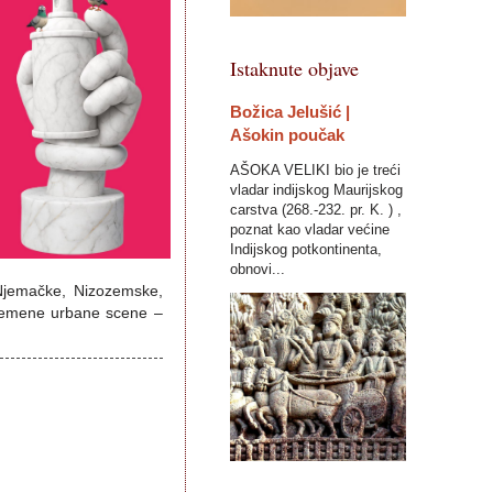
Istaknute objave
Božica Jelušić |
Ašokin poučak
AŠOKA VELIKI bio je treći
vladar indijskog Maurijskog
carstva (268.-232. pr. K. ) ,
poznat kao vladar većine
Indijskog potkontinenta,
obnovi...
 Njemačke, Nizozemske,
uvremene urbane scene –