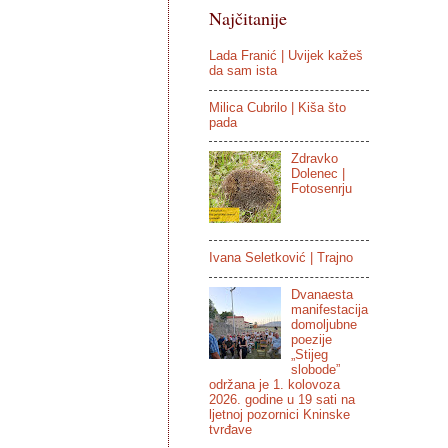
Najčitanije
Lada Franić | Uvijek kažeš
da sam ista
Milica Cubrilo | Kiša što
pada
Zdravko
Dolenec |
Fotosenrju
Ivana Seletković | Trajno
Dvanaesta
manifestacija
domoljubne
poezije
„Stijeg
slobode”
održana je 1. kolovoza
2026. godine u 19 sati na
ljetnoj pozornici Kninske
tvrđave