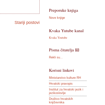
Preporuke knjiga
Nove knjige
Stariji postovi
Kvaka Yutube kanal
Kvaka Youtube
Pisma čitatelja 📧
Rekli su...
Korisni linkovi
Ministarstvo kulture RH
Hrvatski pravopis
Institut za hrvatski jezik i
jezikoslovlje
Društvo hrvatskih
književnika