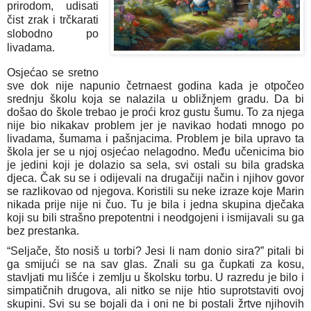
prirodom, udisati
čist zrak i trčkarati
slobodno po
livadama.
Osjećao se sretno
sve dok nije napunio četrnaest godina kada je otpočeo
srednju školu koja se nalazila u obližnjem gradu. Da bi
došao do škole trebao je proći kroz gustu šumu. To za njega
nije bio nikakav problem jer je navikao hodati mnogo po
livadama, šumama i pašnjacima. Problem je bila upravo ta
škola jer se u njoj osjećao nelagodno. Među učenicima bio
je jedini koji je dolazio sa sela, svi ostali su bila gradska
djeca. Čak su se i odijevali na drugačiji način i njihov govor
se razlikovao od njegova. Koristili su neke izraze koje Marin
nikada prije nije ni čuo. Tu je bila i jedna skupina dječaka
koji su bili strašno prepotentni i neodgojeni i ismijavali su ga
bez prestanka.
“Seljače, što nosiš u torbi? Jesi li nam donio sira?” pitali bi
ga smijući se na sav glas. Znali su ga čupkati za kosu,
stavljati mu lišće i zemlju u školsku torbu. U razredu je bilo i
simpatičnih drugova, ali nitko se nije htio suprotstaviti ovoj
skupini. Svi su se bojali da i oni ne bi postali žrtve njihovih