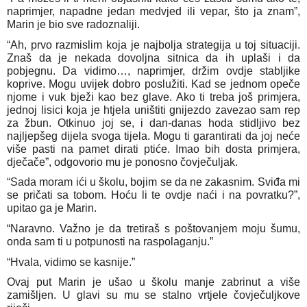
naprimjer, napadne jedan medvjed ili vepar, što ja znam”,
Marin je bio sve radoznaliji.
“Ah, prvo razmislim koja je najbolja strategija u toj situaciji.
Znaš da je nekada dovoljna sitnica da ih uplaši i da
pobjegnu. Da vidimo…, naprimjer, držim ovdje stabljike
koprive. Mogu uvijek dobro poslužiti. Kad se jednom opeče
njome i vuk bježi kao bez glave. Ako ti treba još primjera,
jednoj lisici koja je htjela uništiti gnijezdo zavezao sam rep
za žbun. Otkinuo joj se, i dan-danas hoda stidljivo bez
najljepšeg dijela svoga tijela. Mogu ti garantirati da joj neće
više pasti na pamet dirati ptiće. Imao bih dosta primjera,
dječače”, odgovorio mu je ponosno čovječuljak.
“Sada moram ići u školu, bojim se da ne zakasnim. Sviđa mi
se pričati sa tobom. Hoću li te ovdje naći i na povratku?”,
upitao ga je Marin.
“Naravno. Važno je da tretiraš s poštovanjem moju šumu,
onda sam ti u potpunosti na raspolaganju.”
“Hvala, vidimo se kasnije.”
Ovaj put Marin je ušao u školu manje zabrinut a više
zamišljen. U glavi su mu se stalno vrtjele čovječuljkove