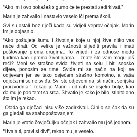
“Ako im i ovo pokažeš sigurno će te prestati zadirkivati.”
Marin je zahvalio i nastavio veselo ići prema školi.
Svi su ostali bez riječi kada su vidjeli veprov očnjak. Marin
im je objasnio:
“Ako poštujete šumu i životinje koje u njoj žive nitko vas
neće dirati. Od velike je važnosti slijediti pravila i imati
poštovanje prema drugima. To vrijedi i za odnose među
ljudima kao i prema životinjama. I znate što vam mogu još
reći? Meni se strašno sviđa živjeti na selu i biti seosko
dijete, ponosim se time. Sviđa mi se način na koji se
odijevam jer se tako osjećam strašno komotno, a vaša
odjeća mi se ne sviđa. Svi ste odjeveni na isti način, serijska
proizvodnja!“, rekao je Marin i odmah se osjetio bolje, kao
da mu je pao teret sa srca. Shvatio je kako je bilo istinito ono
što im je rekao.
Otada ga dječaci nisu više zadirkivali. Činilo se čak da su
ga gledali sa strahopoštovanjem.
Marin je vratio čovječuljku očnjak i zahvalio mu još jednom.
“Hvala ti, pravi si div!”, rekao mu je veselo.