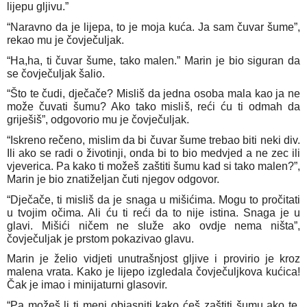
lijepu gljivu.”
“Naravno da je lijepa, to je moja kuća. Ja sam čuvar šume”,
rekao mu je čovječuljak.
“Ha,ha, ti čuvar šume, tako malen.” Marin je bio siguran da
se čovječuljak šalio.
“Što te čudi, dječače? Misliš da jedna osoba mala kao ja ne
može čuvati šumu? Ako tako misliš, reći ću ti odmah da
griješiš”, odgovorio mu je čovječuljak.
“Iskreno rečeno, mislim da bi čuvar šume trebao biti neki div.
Ili ako se radi o životinji, onda bi to bio medvjed a ne zec ili
vjeverica. Pa kako ti možeš zaštiti šumu kad si tako malen?”,
Marin je bio znatiželjan čuti njegov odgovor.
“Dječače, ti misliš da je snaga u mišićima. Mogu to pročitati
u tvojim očima. Ali ću ti reći da to nije istina. Snaga je u
glavi. Mišići ničem ne služe ako ovdje nema ništa”,
čovječuljak je prstom pokazivao glavu.
Marin je želio vidjeti unutrašnjost gljive i provirio je kroz
malena vrata. Kako je lijepo izgledala čovječuljkova kućica!
Čak je imao i minijaturni glasovir.
“Pa možeš li ti meni objasniti kako ćeš zaštiti šumu ako te,