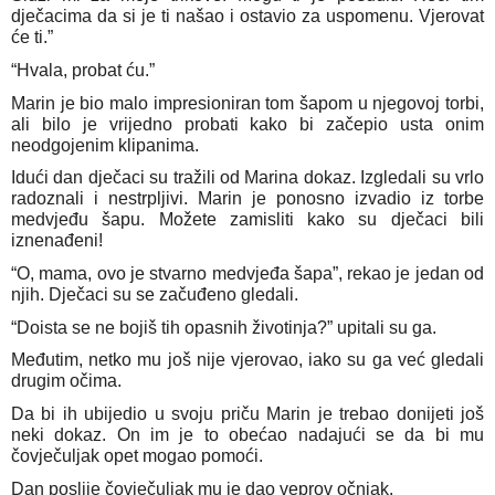
dječacima da si je ti našao i ostavio za uspomenu. Vjerovat
će ti.”
“Hvala, probat ću.”
Marin je bio malo impresioniran tom šapom u njegovoj torbi,
ali bilo je vrijedno probati kako bi začepio usta onim
neodgojenim klipanima.
Idući dan dječaci su tražili od Marina dokaz. Izgledali su vrlo
radoznali i nestrpljivi. Marin je ponosno izvadio iz torbe
medvjeđu šapu. Možete zamisliti kako su dječaci bili
iznenađeni!
“O, mama, ovo je stvarno medvjeđa šapa”, rekao je jedan od
njih. Dječaci su se začuđeno gledali.
“Doista se ne bojiš tih opasnih životinja?” upitali su ga.
Međutim, netko mu još nije vjerovao, iako su ga već gledali
drugim očima.
Da bi ih ubijedio u svoju priču Marin je trebao donijeti još
neki dokaz. On im je to obećao nadajući se da bi mu
čovječuljak opet mogao pomoći.
Dan poslije čovječuljak mu je dao veprov očnjak.