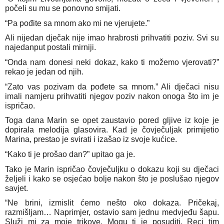
počeli su mu se ponovno smijati.
“Pa pođite sa mnom ako mi ne vjerujete.”
Ali nijedan dječak nije imao hrabrosti prihvatiti poziv. Svi su
najedanput postali mirniji.
“Onda nam donesi neki dokaz, kako ti možemo vjerovati?”
rekao je jedan od njih.
“Zato vas pozivam da pođete sa mnom.” Ali dječaci nisu
imali namjeru prihvatiti njegov poziv nakon onoga što im je
ispričao.
Toga dana Marin se opet zaustavio pored gljive iz koje je
dopirala melodija glasovira. Kad je čovječuljak primijetio
Marina, prestao je svirati i izašao iz svoje kućice.
“Kako ti je prošao dan?” upitao ga je.
Tako je Marin ispričao čovječuljku o dokazu koji su dječaci
željeli i kako se osjećao bolje nakon što je poslušao njegov
savjet.
“Ne brini, izmislit ćemo nešto oko dokaza. Pričekaj,
razmišljam… Naprimjer, ostavio sam jednu medvjeđu šapu.
Služi mi za moje trikove. Mogu ti je posuditi. Reci tim