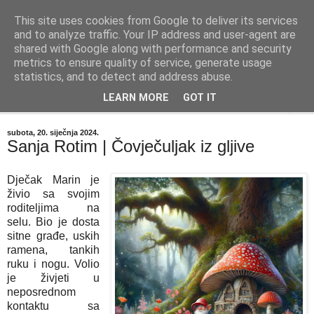
This site uses cookies from Google to deliver its services
"Kvaka"
and to analyze traffic. Your IP address and user-agent are
shared with Google along with performance and security
metrics to ensure quality of service, generate usage
Časopis za književnost ISSN 2459-5632
statistics, and to detect and address abuse.
LEARN MORE
GOT IT
▼
subota, 20. siječnja 2024.
Sanja Rotim | Čovječuljak iz gljive
Dječak Marin je
živio sa svojim
roditeljima na
selu. Bio je dosta
sitne građe, uskih
ramena, tankih
ruku i nogu. Volio
je živjeti u
neposrednom
kontaktu sa