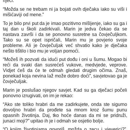
riječi.
“Možda se ne trebam ni ja bojati ovih dječaka iako su viši i
mišićaviji od mene.”
To je bilo prvi put da je imao pozitivno mišljenje, iako su ga i
taj dan u školi zadirkivali. Marin je jedva čekao da se
nastava završi i da se ponovno susretne sa čovječuljkom.
Tako su se opet ispričali, Marin mu je povjerio svoje
probleme. Ali je čovječuljak već shvatio kako je dječaka
nešto tištilo i bio mu je voljan pomoći.
“Možeš ih pozvati da idući put dođu i oni u šumu. Mogao bi
reći da svaki dan susrećeš vukove, medvjede, veprove.
Vidjet ćeš da će te odmah gledati drugim očima. Znaš,
ponekad koja nevina laž može dobro doći”, savjetovao ga je
čovječuljak.
Marin je poslušao njegov savjet. Kad su ga dječaci počeli
ponovno izrugivati, on im je rekao:
“Ako ste toliko hrabri da me zadirkujete, onda ste sigurno
dovoljno hrabri da prođete sa mnom kroz šumu punu
opasnih životinja. Daj, tko hoće danas da mi se pridruži,
junaci moji?” upitao ih je i odmah se osjetio bolje.
“O kojim životinjama govoriš, možda o zecu i vjeverici?”,