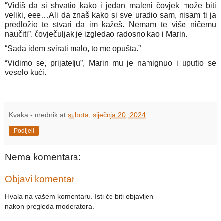
“Vidiš da si shvatio kako i jedan maleni čovjek može biti
veliki, eee…Ali da znaš kako si sve uradio sam, nisam ti ja
predložio te stvari da im kažeš. Nemam te više ničemu
naučiti”, čovječuljak je izgledao radosno kao i Marin.
“Sada idem svirati malo, to me opušta.”
“Vidimo se, prijatelju”, Marin mu je namignuo i uputio se
veselo kući.
Kvaka - urednik
at
subota, siječnja 20, 2024
Podijeli
Nema komentara:
Objavi komentar
Hvala na vašem komentaru. Isti će biti objavljen
nakon pregleda moderatora.