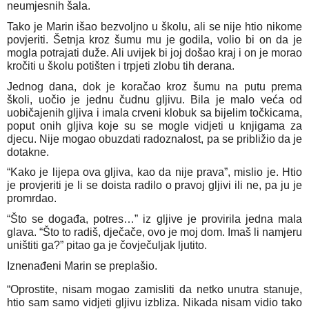
neumjesnih šala.
Tako je Marin išao bezvoljno u školu, ali se nije htio nikome
povjeriti. Šetnja kroz šumu mu je godila, volio bi on da je
mogla potrajati duže. Ali uvijek bi joj došao kraj i on je morao
kročiti u školu potišten i trpjeti zlobu tih derana.
Jednog dana, dok je koračao kroz šumu na putu prema
školi, uočio je jednu čudnu gljivu. Bila je malo veća od
uobičajenih gljiva i imala crveni klobuk sa bijelim točkicama,
poput onih gljiva koje su se mogle vidjeti u knjigama za
djecu. Nije mogao obuzdati radoznalost, pa se približio da je
dotakne.
“Kako je lijepa ova gljiva, kao da nije prava”, mislio je. Htio
je provjeriti je li se doista radilo o pravoj gljivi ili ne, pa ju je
promrdao.
“Što se događa, potres…” iz gljive je provirila jedna mala
glava. “Što to radiš, dječače, ovo je moj dom. Imaš li namjeru
uništiti ga?” pitao ga je čovječuljak ljutito.
Iznenađeni Marin se preplašio.
“Oprostite, nisam mogao zamisliti da netko unutra stanuje,
htio sam samo vidjeti gljivu izbliza. Nikada nisam vidio tako