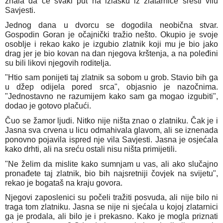
znala da će svaki put na izlasku iz zlatarnice sresti vilu
Savjesti.
Jednog dana u dvorcu se dogodila neobična stvar.
Gospodin Goran je očajnički tražio nešto. Okupio je svoje
osoblje i rekao kako je izgubio zlatnik koji mu je bio jako
drag jer je bio kovan na dan njegova krštenja, a na poleđini
su bili likovi njegovih roditelja.
"Htio sam ponijeti taj zlatnik sa sobom u grob. Stavio bih ga
u džep odijela pored srca", objasnio je nazočnima.
"Jednostavno ne razumijem kako sam ga mogao izgubiti",
dodao je gotovo plačući.
Čuo se žamor ljudi. Nitko nije ništa znao o zlatniku. Čak je i
Jasna sva crvena u licu odmahivala glavom, ali se iznenada
ponovno pojavila ispred nje vila Savjesti. Jasna je osjećala
kako drhti, ali na sreću ostali nisu ništa primijetili.
"Ne želim da mislite kako sumnjam u vas, ali ako slučajno
pronađete taj zlatnik, bio bih najsretniji čovjek na svijetu",
rekao je bogataš na kraju govora.
Njegovi zaposlenici su počeli tražiti posvuda, ali nije bilo ni
traga tom zlatniku. Jasna se nije ni sjećala u kojoj zlatarnici
ga je prodala, ali bilo je i prekasno. Kako je mogla priznati