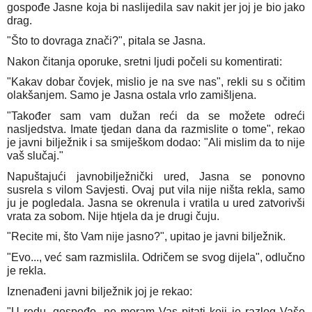
gospođe Jasne koja bi naslijedila sav nakit jer joj je bio jako
drag.
"Što to dovraga znači?", pitala se Jasna.
Nakon čitanja oporuke, sretni ljudi počeli su komentirati:
"Kakav dobar čovjek, mislio je na sve nas", rekli su s očitim
olakšanjem. Samo je Jasna ostala vrlo zamišljena.
"Također sam vam dužan reći da se možete odreći
nasljedstva. Imate tjedan dana da razmislite o tome", rekao
je javni bilježnik i sa smiješkom dodao: "Ali mislim da to nije
vaš slučaj."
Napuštajući javnobilježnički ured, Jasna se ponovno
susrela s vilom Savjesti. Ovaj put vila nije ništa rekla, samo
ju je pogledala. Jasna se okrenula i vratila u ured zatvorivši
vrata za sobom. Nije htjela da je drugi čuju.
"Recite mi, što Vam nije jasno?", upitao je javni bilježnik.
"Evo..., već sam razmislila. Odričem se svog dijela", odlučno
je rekla.
Iznenađeni javni bilježnik joj je rekao:
"U redu, gospođo, ne moram Vas pitati koji je razlog Vaše