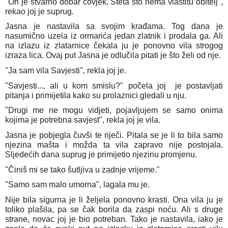
"On je stvarno dobar čovjek. Šteta što nema vlastitu obitelj",
rekao joj je suprug.
Jasna je nastavila sa svojim krađama. Tog dana je
nasumično uzela iz ormarića jedan zlatnik i prodala ga. Ali
na izlazu iz zlatarnice čekala ju je ponovno vila strogog
izraza lica. Ovaj put Jasna je odlučila pitati je što želi od nje.
"Ja sam vila Savjesti", rekla joj je.
"Savjesti..., ali u kom smislu?" počela joj je postavljati
pitanja i primijetila kako su prolaznici gledali u nju.
"Drugi me ne mogu vidjeti, pojavljujem se samo onima
kojima je potrebna savjest", rekla joj je vila.
Jasna je pobjegla čuvši te riječi. Pitala se je li to bila samo
njezina mašta i možda ta vila zapravo nije postojala.
Sljedećih dana suprug je primijetio njezinu promjenu.
"Činiš mi se tako šutljiva u zadnje vrijeme."
"Samo sam malo umorna", lagala mu je.
Nije bila sigurna je li željela ponovno krasti. Ona vila ju je
toliko plašila, pa se čak borila da zaspi noću. Ali s druge
strane, novac joj je bio potreban. Tako je nastavila, iako je