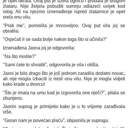
je opet ukrala. Ovaj put je uzela ogrlicu i prodala je drugom
zlataru. Nije željela pobuditi sumnju odlazeći uvijek kod
istog. Ali na njezino iznenađenje ispred zlatarnice je opet
srela onu vilu.
"Prati me", pomislila je mrzovoljno. Ovaj put vila joj se
obratila:
"Osjećaš li se sada bolje nakon toga što si učinila?"
Iznenađena Jasna joj je odgovorila:
"Na što mislite?"
"Sami ćete to shvatiti", odgovorila je vila i otišla.
Jasni je bilo drago što je još jednom zaradila dodatni novac,
ali nije mogla izbaciti iz misli onu vilu. Nije je mogla vidjeti
kako krade u dvorcu!
"Što je imala na umu kad je izgovorila one riječi?", pitala se
zbunjeno.
Jasnin suprug je primijetio kako je u to vrijeme zarađivala
više.
"Goran nam je povećao plaću", objasnila je suprugu.