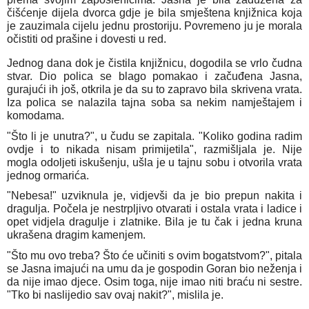
čišćenje dijela dvorca gdje je bila smještena knjižnica koja
je zauzimala cijelu jednu prostoriju. Povremeno ju je morala
očistiti od prašine i dovesti u red.
Jednog dana dok je čistila knjižnicu, dogodila se vrlo čudna
stvar. Dio polica se blago pomakao i začuđena Jasna,
gurajući ih još, otkrila je da su to zapravo bila skrivena vrata.
Iza polica se nalazila tajna soba sa nekim namještajem i
komodama.
"Što li je unutra?", u čudu se zapitala. "Koliko godina radim
ovdje i to nikada nisam primijetila", razmišljala je. Nije
mogla odoljeti iskušenju, ušla je u tajnu sobu i otvorila vrata
jednog ormarića.
"Nebesa!" uzviknula je, vidjevši da je bio prepun nakita i
dragulja. Počela je nestrpljivo otvarati i ostala vrata i ladice i
opet vidjela dragulje i zlatnike. Bila je tu čak i jedna kruna
ukrašena dragim kamenjem.
"Što mu ovo treba? Što će učiniti s ovim bogatstvom?", pitala
se Jasna imajući na umu da je gospodin Goran bio neženja i
da nije imao djece. Osim toga, nije imao niti braću ni sestre.
"Tko bi naslijedio sav ovaj nakit?", mislila je.