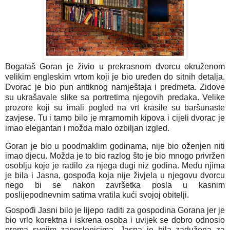
Bogataš Goran je živio u prekrasnom dvorcu okruženom
velikim engleskim vrtom koji je bio uređen do sitnih detalja.
Dvorac je bio pun antiknog namještaja i predmeta. Zidove
su ukrašavale slike sa portretima njegovih predaka. Velike
prozore koji su imali pogled na vrt krasile su baršunaste
zavjese. Tu i tamo bilo je mramornih kipova i cijeli dvorac je
imao elegantan i možda malo ozbiljan izgled
.
Goran je bio u poodmaklim godinama, nije bio oženjen niti
imao djecu. Možda je to bio razlog što je bio mnogo privržen
osoblju koje je radilo za njega dugi niz godina. Među njima
je bila i Jasna, gospođa koja nije živjela u njegovu dvorcu
nego bi se nakon završetka posla u kasnim
poslijepodnevnim satima vratila kući svojoj obitelji.
Gospođi Jasni bilo je lijepo raditi za gospodina Gorana jer je
bio vrlo korektna i iskrena osoba i uvijek se dobro odnosio
prema svojim zaposlenicima. Jasna je bila zadužena za