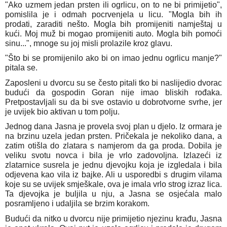
"Ako uzmem jedan prsten ili ogrlicu, on to ne bi primijetio",
pomislila je i odmah pocrvenjela u licu. "Mogla bih ih
prodati, zaraditi nešto. Mogla bih promijeniti namještaj u
kući. Moj muž bi mogao promijeniti auto. Mogla bih pomoći
sinu...", mnoge su joj misli prolazile kroz glavu.
"Što bi se promijenilo ako bi on imao jednu ogrlicu manje?"
pitala se.
Zaposleni u dvorcu su se često pitali tko bi naslijedio dvorac
budući da gospodin Goran nije imao bliskih rođaka.
Pretpostavljali su da bi sve ostavio u dobrotvorne svrhe, jer
je uvijek bio aktivan u tom polju.
Jednog dana Jasna je provela svoj plan u djelo. Iz ormara je
na brzinu uzela jedan prsten. Pričekala je nekoliko dana, a
zatim otišla do zlatara s namjerom da ga proda. Dobila je
veliku svotu novca i bila je vrlo zadovoljna. Izlazeći iz
zlatarnice susrela je jednu djevojku koja je izgledala i bila
odjevena kao vila iz bajke. Ali u usporedbi s drugim vilama
koje su se uvijek smješkale, ova je imala vrlo strog izraz lica.
Ta djevojka je buljila u nju, a Jasna se osjećala malo
posramljeno i udaljila se brzim korakom.
Budući da nitko u dvorcu nije primijetio njezinu krađu, Jasna