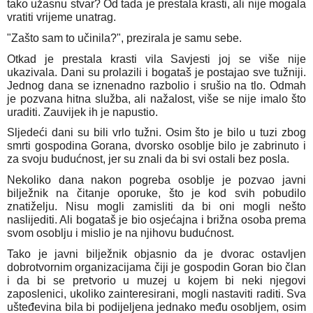
tako užasnu stvar? Od tada je prestala krasti, ali nije mogala
vratiti vrijeme unatrag.
"Zašto sam to učinila?", prezirala je samu sebe.
Otkad je prestala krasti vila Savjesti joj se više nije
ukazivala. Dani su prolazili i bogataš je postajao sve tužniji.
Jednog dana se iznenadno razbolio i srušio na tlo. Odmah
je pozvana hitna služba, ali nažalost, više se nije imalo što
uraditi. Zauvijek ih je napustio.
Sljedeći dani su bili vrlo tužni. Osim što je bilo u tuzi zbog
smrti gospodina Gorana, dvorsko osoblje bilo je zabrinuto i
za svoju budućnost, jer su znali da bi svi ostali bez posla.
Nekoliko dana nakon pogreba osoblje je pozvao javni
bilježnik na čitanje oporuke, što je kod svih pobudilo
znatiželju. Nisu mogli zamisliti da bi oni mogli nešto
naslijediti. Ali bogataš je bio osjećajna i brižna osoba prema
svom osoblju i mislio je na njihovu budućnost.
Tako je javni bilježnik objasnio da je dvorac ostavljen
dobrotvornim organizacijama čiji je gospodin Goran bio član
i da bi se pretvorio u muzej u kojem bi neki njegovi
zaposlenici, ukoliko zainteresirani, mogli nastaviti raditi. Sva
ušteđevina bila bi podijeljena jednako među osobljem, osim