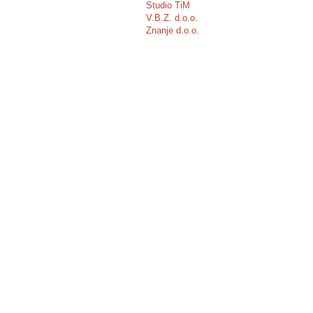
Studio TiM
V.B.Z. d.o.o.
Znanje d.o.o.