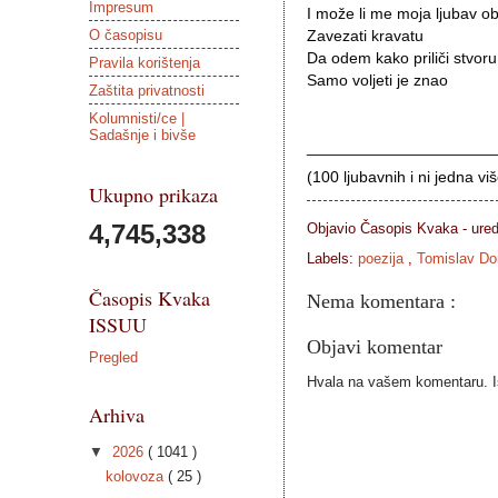
Impresum
I može li me moja ljubav obr
O časopisu
Zavezati kravatu
Da odem kako priliči stvoru 
Pravila korištenja
Samo voljeti je znao
Zaštita privatnosti
Kolumnisti/ce |
Sadašnje i bivše
_____________________
(100 ljubavnih i ni jedna vi
Ukupno prikaza
4,745,338
Objavio Časopis
Kvaka - ure
Labels:
poezija
,
Tomislav D
Časopis Kvaka
Nema komentara :
ISSUU
Objavi komentar
Pregled
Hvala na vašem komentaru. Ist
Arhiva
▼
2026
( 1041 )
kolovoza
( 25 )