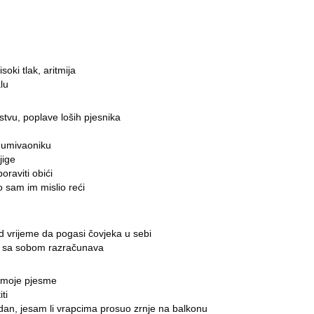
soki tlak, aritmija
lu
stvu, poplave loših pjesnika
 umivaoniku
jige
oraviti obići
o sam im mislio reći
ad vrijeme da pogasi čovjeka u sebi
 sa sobom razračunava
ko moje pjesme
ti
e dan, jesam li vrapcima prosuo zrnje na balkonu