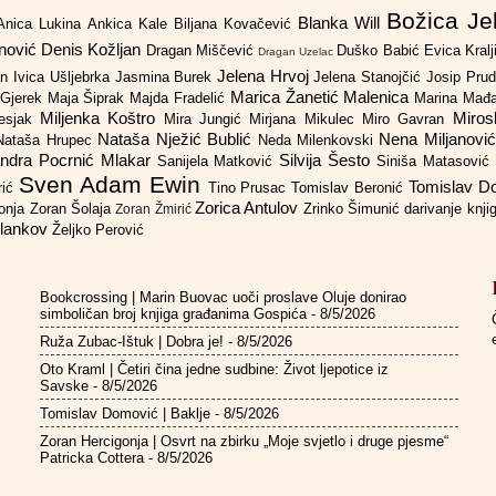
Božica Je
Blanka Will
Anica Lukina
Ankica Kale
Biljana Kovačević
anović
Denis Kožljan
Dragan Miščević
Duško Babić
Evica Kral
Dragan Uzelac
Jelena Hrvoj
an
Ivica Ušljebrka
Jasmina Burek
Jelena Stanojčić
Josip Pru
Marica Žanetić Malenica
 Gjerek
Maja Šiprak
Majda Fradelić
Marina Mađ
Miljenka Koštro
Miros
Lesjak
Mira Jungić
Mirjana Mikulec
Miro Gavran
Nataša Nježić Bublić
Nena Miljanovi
Nataša Hrupec
Neda Milenkovski
ndra Pocrnić Mlakar
Silvija Šesto
Sanijela Matković
Siniša Matasović
Sven Adam Ewin
Tomislav 
rić
Tino Prusac
Tomislav Beronić
Zorica Antulov
gonja
Zoran Šolaja
Zrinko Šimunić
darivanje knj
Zoran Žmirić
ilankov
Željko Perović
Bookcrossing | Marin Buovac uoči proslave Oluje donirao
simboličan broj knjiga građanima Gospića
- 8/5/2026
Ruža Zubac-Ištuk | Dobra je!
- 8/5/2026
Oto Kraml | Četiri čina jedne sudbine: Život ljepotice iz
Savske
- 8/5/2026
Tomislav Domović | Baklje
- 8/5/2026
Zoran Hercigonja | Osvrt na zbirku „Moje svjetlo i druge pjesme“
Patricka Cottera
- 8/5/2026