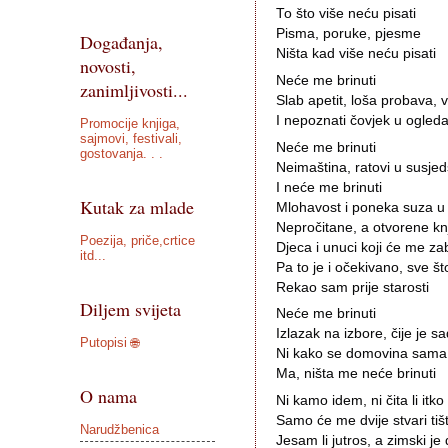
To što više neću pisati
Pisma, poruke, pjesme
Događanja,
Ništa kad više neću pisati
novosti,
Neće me brinuti
zanimljivosti...
Slab apetit, loša probava, vi
I nepoznati čovjek u ogleda
Promocije knjiga,
sajmovi, festivali,
Neće me brinuti
gostovanja. . .
Neimaština, ratovi u susjed
I neće me brinuti
Kutak za mlade
Mlohavost i poneka suza u
Nepročitane, a otvorene kn
Poezija, priče,crtice
Djeca i unuci koji će me zab
itd...
Pa to je i očekivano, sve št
Rekao sam prije starosti
Diljem svijeta
Neće me brinuti
Izlazak na izbore, čije je s
Putopisi 🌐
Ni kako se domovina sama
Ma, ništa me neće brinuti
O nama
Ni kamo idem, ni čita li it
Samo će me dvije stvari tišti
Narudžbenica
Jesam li jutros, a zimski j