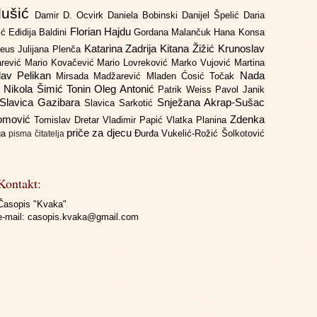
lušić
Damir D. Ocvirk
Daniela Bobinski
Danijel Špelić
Daria
Florian Hajdu
jić
Eđidija Baldini
Gordana Malančuk
Hana Konsa
Katarina Zadrija
Kitana Žižić
Krunoslav
deus
Julijana Plenča
arević
Mario Kovačević
Mario Lovreković
Marko Vujović
Martina
lav Pelikan
Nada
Mirsada Madžarević
Mladen Ćosić Točak
ć
Nikola Šimić Tonin
Oleg Antonić
Patrik Weiss
Pavol Janik
Slavica Gazibara
Snježana Akrap-Sušac
Slavica Sarkotić
Domović
Zdenka
Tomislav Dretar
Vladimir Papić
Vlatka Planina
priče za djecu
iga
Đurđa Vukelić-Rožić
Šolkotović
pisma čitatelja
Kontakt:
Časopis "Kvaka"
e-mail:
casopis.kvaka@gmail.com