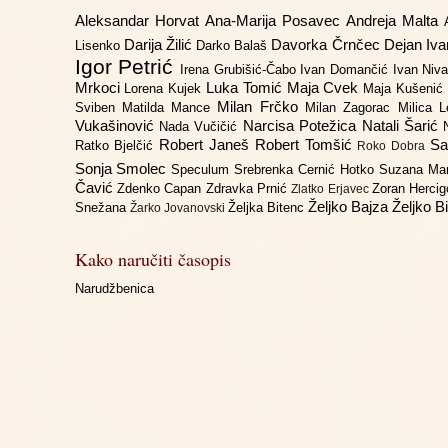
Aleksandar Horvat
Ana-Marija Posavec
Andreja Malta
Darija Žilić
Davorka Črnčec
Dejan Iv
Lisenko
Darko Balaš
Igor Petrić
Irena Grubišić-Čabo
Ivan Domančić
Ivan Niv
Mrkoci
Luka Tomić
Maja Cvek
Lorena Kujek
Maja Kušenić
Milan Frčko
Sviben
Matilda Mance
Milan Zagorac
Milica 
Vukašinović
Narcisa Potežica
Natali Šarić
Nada Vučičić
Robert Janeš
Robert Tomšić
Sa
Ratko Bjelčić
Roko Dobra
Sonja Smolec
Speculum
Srebrenka Cernić Hotko
Suzana Ma
Čavić
Zdenko Capan
Zdravka Prnić
Zoran Herci
Zlatko Erjavec
Željko Bajza
Željko B
Snežana
Željka Bitenc
Žarko Jovanovski
Kako naručiti časopis
Narudžbenica