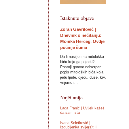
Istaknute objave
Zoran Gavrilović |
Dnevnik o nečitanju:
Monika Herceg, Ovdje
počinje šuma
Da li nasilje ima mitološka
bića koja ga pojedu?
Postoji gotovo neiscrpan
popis mitoloških bića koja
jedu ljude, djecu, duše, krv,
vrijeme i...
Najčitanije
Lada Franić | Uvijek kažeš
da sam ista
Ivana Seletković |
Izgubljeni/a svije(s)t ili