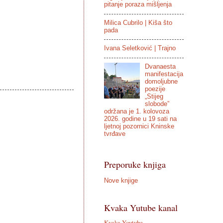
pitanje poraza mišljenja
Milica Cubrilo | Kiša što
pada
Ivana Seletković | Trajno
Dvanaesta
manifestacija
domoljubne
poezije
„Stijeg
slobode”
održana je 1. kolovoza
2026. godine u 19 sati na
ljetnoj pozornici Kninske
tvrđave
Preporuke knjiga
Nove knjige
Kvaka Yutube kanal
Kvaka Youtube