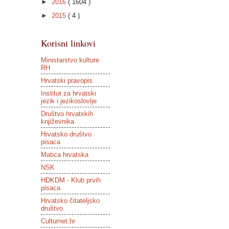
►
2016
( 1604 )
►
2015
( 4 )
Korisni linkovi
Ministarstvo kulture
RH
Hrvatski pravopis
Institut za hrvatski
jezik i jezikoslovlje
Društvo hrvatskih
književnika
Hrvatsko društvo
pisaca
Matica hrvatska
NSK
HDKDM - Klub prvih
pisaca
Hrvatsko čitateljsko
društvo
Culturnet.hr