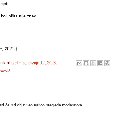
ijati
koji ništa nije znao
____________
še, 2021.)
dnik
at
nedjelja, travnja 12, 2026
omović
i će biti objavljen nakon pregleda moderatora.