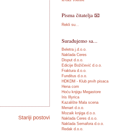
Pisma čitatelja 📧
Rekli su...
Surađujemo sa...
Beletra j.d.o.o.
Naklada Ceres
Disput d.o.o.
Edicije Božičević d.o.o.
Fraktura d.o.o.
Funditus d.o.o.
HDKDM - Klub prvih pisaca
Hena com
Hoću knjigu Megastore
Iris Illyrica
Kazalište Mala scena
Menart d.o.o.
Mozaik knjiga d.o.o.
Stariji postovi
Naklada Ceres d.o.o.
Naklada Semafora d.o.o.
Redak d.o.o.