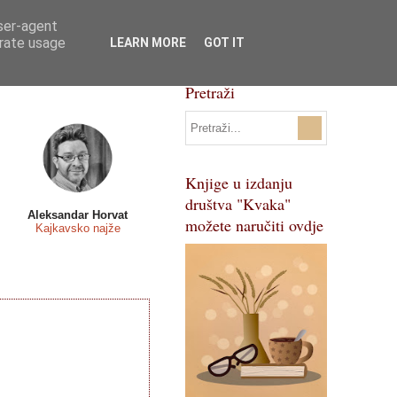
user-agent
Svi natječaji
Pojmovnik
erate usage
LEARN MORE
GOT IT
Pretraži
Knjige u izdanju
društva "Kvaka"
Aleksandar Horvat
možete naručiti ovdje
Kajkavsko najže