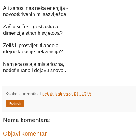
Ali zanosi nas neka energija -
novootkrivenih mi sazviježđa.
Zašto si česti gost astrala-
dimenzije stranih svjetova?
Želiš li prosvijetliti anđela-
idejne kreacije frekvencija?
Namjera ostaje misteriozna,
nedefinirana i dejavu snova..
Kvaka - urednik
at
petak, kolovoza 01, 2025
Podijeli
Nema komentara:
Objavi komentar