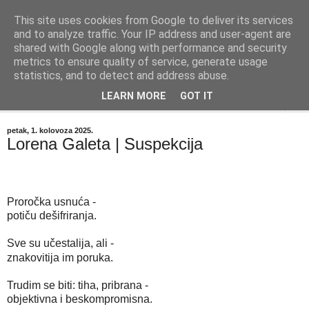
This site uses cookies from Google to deliver its services
"Kvaka"
and to analyze traffic. Your IP address and user-agent are
shared with Google along with performance and security
metrics to ensure quality of service, generate usage
Časopis za književnost ISSN 2459-5632
statistics, and to detect and address abuse.
LEARN MORE
GOT IT
▼
petak, 1. kolovoza 2025.
Lorena Galeta | Suspekcija
Proročka usnuća -
potiču dešifriranja.
Sve su učestalija, ali -
znakovitija im poruka.
Trudim se biti: tiha, pribrana -
objektivna i beskompromisna.