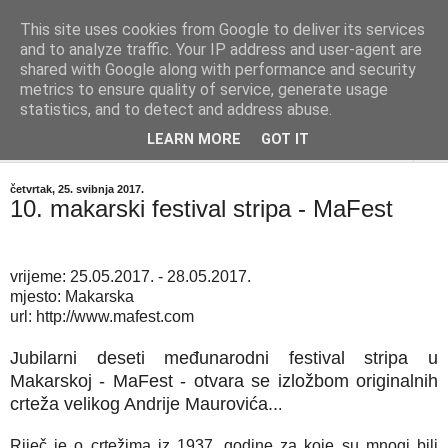
This site uses cookies from Google to deliver its services
"Kvaka"
and to analyze traffic. Your IP address and user-agent are
shared with Google along with performance and security
metrics to ensure quality of service, generate usage
Časopis za književnost ISSN 2459-5632
statistics, and to detect and address abuse.
LEARN MORE
GOT IT
▼
četvrtak, 25. svibnja 2017.
10. makarski festival stripa - MaFest
vrijeme: 25.05.2017. - 28.05.2017.
mjesto: Makarska
url: http://www.mafest.com
Jubilarni deseti međunarodni festival stripa u
Makarskoj - MaFest - otvara se izložbom originalnih
crteža velikog Andrije Maurovića..
.
Riječ je o crtežima iz 1937. godine za koje su mnogi bili