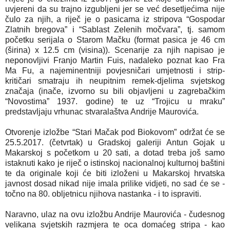
uvjereni da su trajno izgubljeni jer se već desetljećima nije
čulo za njih, a riječ je o pasicama iz stripova “Gospodar
Zlatnih bregova” i “Sablast Zelenih močvara”, tj. samom
početku serijala o Starom Mačku (format pasica je 46 cm
(širina) x 12.5 cm (visina)). Scenarije za njih napisao je
neponovljivi Franjo Martin Fuis, nadaleko poznat kao Fra
Ma Fu, a najeminentniji povjesničari umjetnosti i strip-
kritičari smatraju ih neupitnim remek-djelima svjetskog
značaja (inače, izvorno su bili objavljeni u zagrebačkim
“Novostima” 1937. godine) te uz “Trojicu u mraku”
predstavljaju vrhunac stvaralaštva Andrije Maurovića.
Otvorenje izložbe “Stari Mačak pod Biokovom” održat će se
25.5.2017. (četvrtak) u Gradskoj galeriji Antun Gojak u
Makarskoj s početkom u 20 sati, a dotad treba još samo
istaknuti kako je riječ o istinskoj nacionalnoj kulturnoj baštini
te da originale koji će biti izloženi u Makarskoj hrvatska
javnost dosad nikad nije imala prilike vidjeti, no sad će se -
točno na 80. obljetnicu njihova nastanka - i to ispraviti.
Naravno, ulaz na ovu izložbu Andrije Maurovića - čudesnog
velikana svjetskih razmjera te oca domaćeg stripa - kao