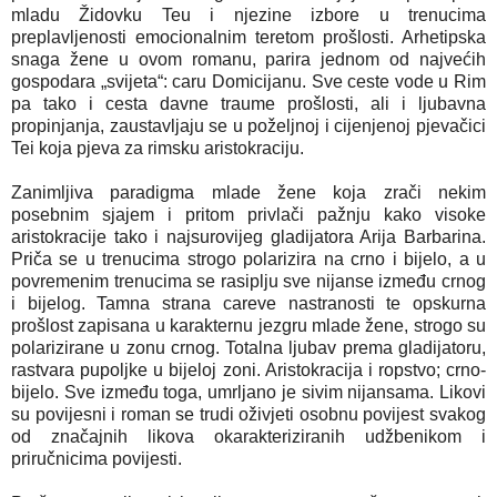
mladu Židovku Teu i njezine izbore u trenucima
preplavljenosti emocionalnim teretom prošlosti. Arhetipska
snaga žene u ovom romanu, parira jednom od najvećih
gospodara „svijeta“: caru Domicijanu. Sve ceste vode u Rim
pa tako i cesta davne traume prošlosti, ali i ljubavna
propinjanja, zaustavljaju se u poželjnoj i cijenjenoj pjevačici
Tei koja pjeva za rimsku aristokraciju.
Zanimljiva paradigma mlade žene koja zrači nekim
posebnim sjajem i pritom privlači pažnju kako visoke
aristokracije tako i najsurovijeg gladijatora Arija Barbarina.
Priča se u trenucima strogo polarizira na crno i bijelo, a u
povremenim trenucima se rasiplju sve nijanse između crnog
i bijelog. Tamna strana careve nastranosti te opskurna
prošlost zapisana u karakternu jezgru mlade žene, strogo su
polarizirane u zonu crnog. Totalna ljubav prema gladijatoru,
rastvara pupoljke u bijeloj zoni. Aristokracija i ropstvo; crno-
bijelo. Sve između toga, umrljano je sivim nijansama. Likovi
su povijesni i roman se trudi oživjeti osobnu povijest svakog
od značajnih likova okarakteriziranih udžbenikom i
priručnicima povijesti.