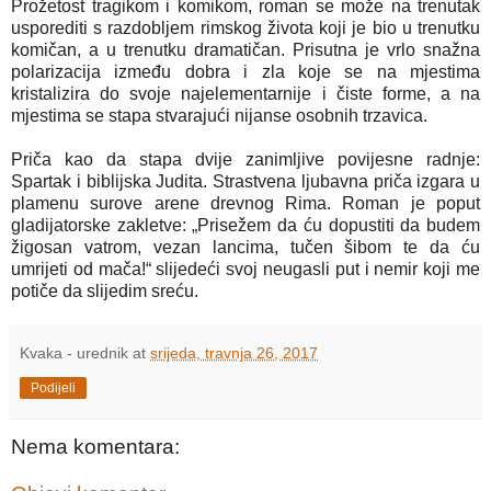
Prožetost tragikom i komikom, roman se može na trenutak
usporediti s razdobljem rimskog života koji je bio u trenutku
komičan, a u trenutku dramatičan. Prisutna je vrlo snažna
polarizacija između dobra i zla koje se na mjestima
kristalizira do svoje najelementarnije i čiste forme, a na
mjestima se stapa stvarajući nijanse osobnih trzavica.
Priča kao da stapa dvije zanimljive povijesne radnje:
Spartak i biblijska Judita. Strastvena ljubavna priča izgara u
plamenu surove arene drevnog Rima. Roman je poput
gladijatorske zakletve: „Prisežem da ću dopustiti da budem
žigosan vatrom, vezan lancima, tučen šibom te da ću
umrijeti od mača!“ slijedeći svoj neugasli put i nemir koji me
potiče da slijedim sreću.
Kvaka - urednik
at
srijeda, travnja 26, 2017
Podijeli
Nema komentara: