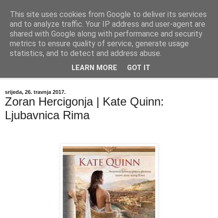
This site uses cookies from Google to deliver its services
"Kvaka"
and to analyze traffic. Your IP address and user-agent are
shared with Google along with performance and security
metrics to ensure quality of service, generate usage
Časopis za književnost ISSN 2459-5632
statistics, and to detect and address abuse.
LEARN MORE
GOT IT
▼
srijeda, 26. travnja 2017.
Zoran Hercigonja | Kate Quinn:
Ljubavnica Rima