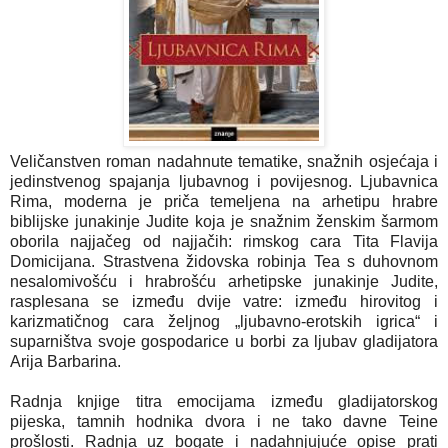
Veličanstven roman nadahnute tematike, snažnih osjećaja i
jedinstvenog spajanja ljubavnog i povijesnog. Ljubavnica
Rima, moderna je priča temeljena na arhetipu hrabre
biblijske junakinje Judite koja je snažnim ženskim šarmom
oborila najjačeg od najjačih: rimskog cara Tita Flavija
Domicijana. Strastvena židovska robinja Tea s duhovnom
nesalomivošću i hrabrošću arhetipske junakinje Judite,
rasplesana se između dvije vatre: između hirovitog i
karizmatičnog cara željnog „ljubavno-erotskih igrica“ i
suparništva svoje gospodarice u borbi za ljubav gladijatora
Arija Barbarina.
Radnja knjige titra emocijama između gladijatorskog
pijeska, tamnih hodnika dvora i ne tako davne Teine
prošlosti. Radnja uz bogate i nadahnjujuće opise prati