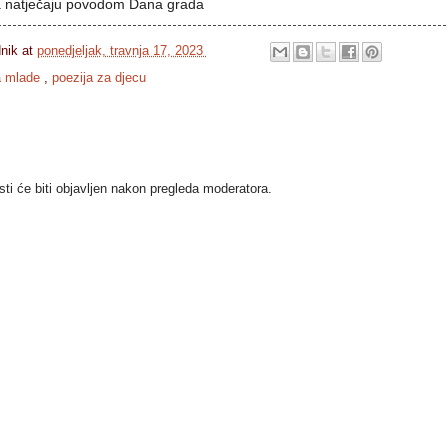
a natječaju povodom Dana grada
dnik
at
ponedjeljak, travnja 17, 2023
a mlade
,
poezija za djecu
i će biti objavljen nakon pregleda moderatora.