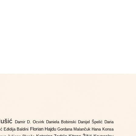
lušić
Damir D. Ocvirk
Daniela Bobinski
Danijel Špelić
Daria
Florian Hajdu
jić
Eđidija Baldini
Gordana Malančuk
Hana Konsa