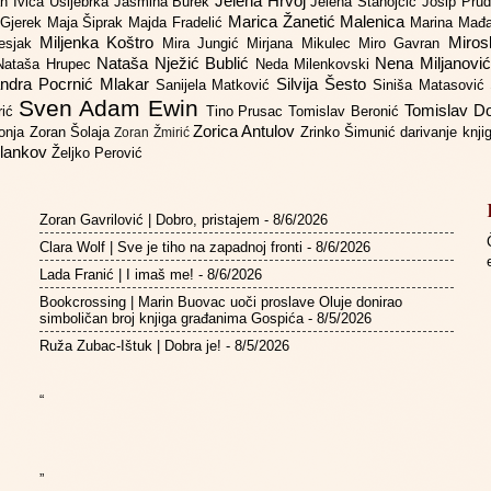
Jelena Hrvoj
an
Ivica Ušljebrka
Jasmina Burek
Jelena Stanojčić
Josip Pru
Marica Žanetić Malenica
 Gjerek
Maja Šiprak
Majda Fradelić
Marina Mađ
Miljenka Koštro
Miros
Lesjak
Mira Jungić
Mirjana Mikulec
Miro Gavran
Nataša Nježić Bublić
Nena Miljanovi
Nataša Hrupec
Neda Milenkovski
ndra Pocrnić Mlakar
Silvija Šesto
Sanijela Matković
Siniša Matasović
Sven Adam Ewin
Tomislav 
rić
Tino Prusac
Tomislav Beronić
Zorica Antulov
gonja
Zoran Šolaja
Zrinko Šimunić
darivanje knj
Zoran Žmirić
ilankov
Željko Perović
Zoran Gavrilović | Dobro, pristajem
- 8/6/2026
Clara Wolf | Sve je tiho na zapadnoj fronti
- 8/6/2026
Lada Franić | I imaš me!
- 8/6/2026
Bookcrossing | Marin Buovac uoči proslave Oluje donirao
simboličan broj knjiga građanima Gospića
- 8/5/2026
Ruža Zubac-Ištuk | Dobra je!
- 8/5/2026
“
”