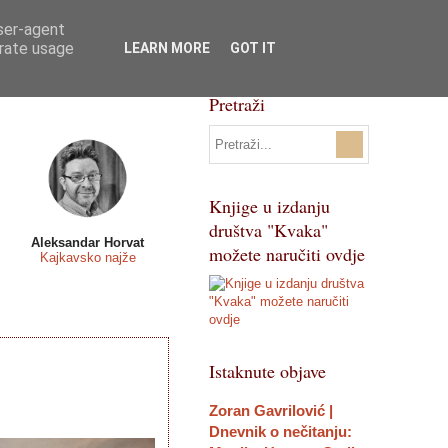
user-agent
Svi natječaji
Pojmovnik
erate usage
LEARN MORE
GOT IT
Pretraži
Knjige u izdanju
društva "Kvaka"
Aleksandar Horvat
možete naručiti ovdje
Kajkavsko najže
Istaknute objave
Zoran Gavrilović |
Dnevnik o nečitanju: