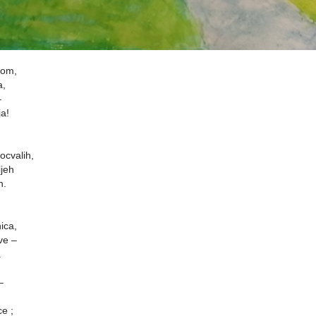
kom,
a,
–
a!
ocvalih,
jeh
h.
ica,
ve –
.
–
e ;