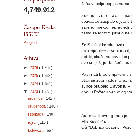
čašu veselja popij s nama!
4,749,912
Zeleno – žuto: trava – masl
dozvat će zaspalo dijete u t
Časopis Kvaka
šareno, meko, nepregledn
ISSUU
zašto za loptom jurnuo ne 
Pregled
Želiš li čuti korake svoje –
na kraju ulice drveni most,
Arhiva
potrči, skači, na sav glas pj
sve smiješ, jer bit ćeš naš 
►
2026
( 1045 )
Papirnati brodić rijekom ti s
►
2025
( 1550 )
ptičji se zbor radosno javlja
►
2024
( 1362 )
sunce okupalo Slavoniju –
▼
2023
( 1527 )
dođi u Požegu već ovog tra
prosinca
( 142 )
_____________________
studenoga
( 140 )
listopada
( 140 )
Autorica likovnog rada je
Mia Kukić 2.c
rujna
( 116 )
OŠ "Dobriša Cesarić" Pož
kolovoza
( 66 )