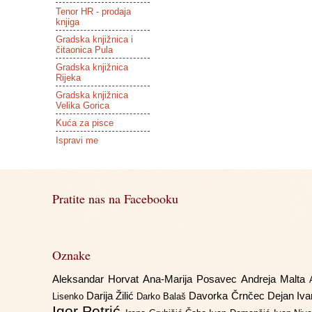
Tenor HR - prodaja
knjiga
Gradska knjižnica i
čitaonica Pula
Gradska knjižnica
Rijeka
Gradska knjižnica
Velika Gorica
Kuća za pisce
Ispravi me
Pratite nas na Facebooku
Oznake
Aleksandar Horvat
Ana-Marija Posavec
Andreja Malta
Darija Žilić
Davorka Črnčec
Dejan Iv
Lisenko
Darko Balaš
Igor Petrić