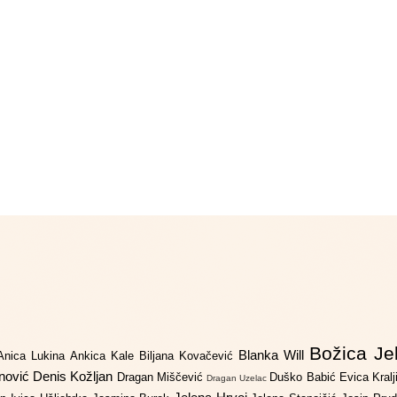
Božica Je
Blanka Will
Anica Lukina
Ankica Kale
Biljana Kovačević
anović
Denis Kožljan
Dragan Miščević
Duško Babić
Evica Kral
Dragan Uzelac