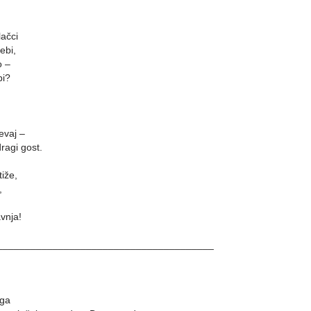
ačci
ebi,
o –
bi?
evaj –
dragi gost.
tiže,
,
vnja!
_______________________________________
ega