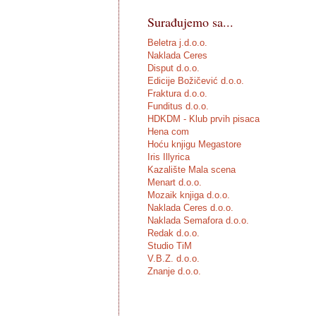
Surađujemo sa...
Beletra j.d.o.o.
Naklada Ceres
Disput d.o.o.
Edicije Božičević d.o.o.
Fraktura d.o.o.
Funditus d.o.o.
HDKDM - Klub prvih pisaca
Hena com
Hoću knjigu Megastore
Iris Illyrica
Kazalište Mala scena
Menart d.o.o.
Mozaik knjiga d.o.o.
Naklada Ceres d.o.o.
Naklada Semafora d.o.o.
Redak d.o.o.
Studio TiM
V.B.Z. d.o.o.
Znanje d.o.o.