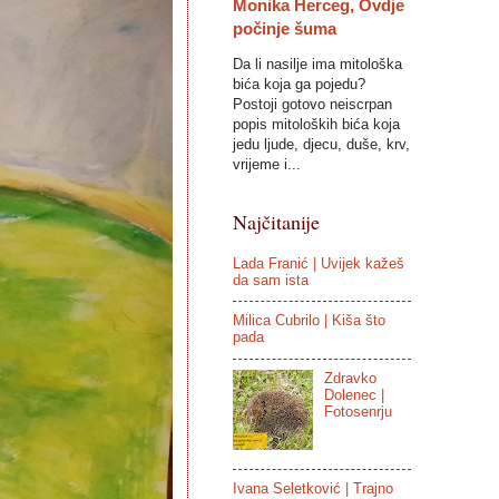
Monika Herceg, Ovdje
počinje šuma
Da li nasilje ima mitološka
bića koja ga pojedu?
Postoji gotovo neiscrpan
popis mitoloških bića koja
jedu ljude, djecu, duše, krv,
vrijeme i...
Najčitanije
Lada Franić | Uvijek kažeš
da sam ista
Milica Cubrilo | Kiša što
pada
Zdravko
Dolenec |
Fotosenrju
Ivana Seletković | Trajno