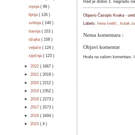
Rad je dobio 1. nagradu n
srpnja
( 99 )
lipnja
( 126 )
Objavio Časopis
Kvaka - ure
svibnja
( 140 )
Labels:
Irena Ivetić
,
kutak z
travnja
( 153 )
Nema komentara :
ožujka
( 158 )
Objavi komentar
veljače
( 124 )
siječnja
( 123 )
Hvala na vašem komentaru. Ist
►
2022
( 1667 )
►
2021
( 2018 )
►
2020
( 2212 )
►
2019
( 2352 )
►
2018
( 2273 )
►
2017
( 2573 )
►
2016
( 1604 )
►
2015
( 4 )