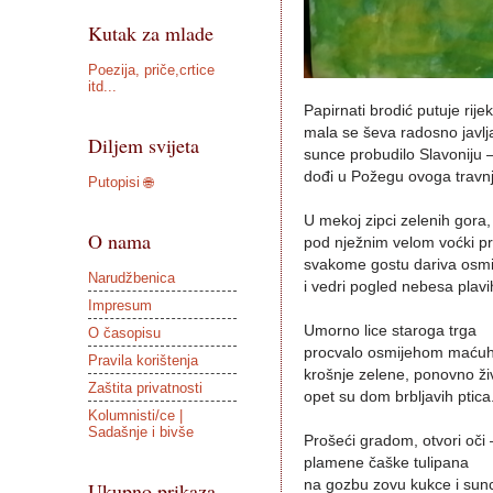
Kutak za mlade
Poezija, priče,crtice
itd...
Papirnati brodić putuje rije
mala se ševa radosno javlj
Diljem svijeta
sunce probudilo Slavoniju 
dođi u Požegu ovoga travnj
Putopisi 🌐
U mekoj zipci zelenih gora,
O nama
pod nježnim velom voćki pr
svakome gostu dariva osmi
Narudžbenica
i vedri pogled nebesa plavi
Impresum
Umorno lice staroga trga
O časopisu
procvalo osmijehom maćuh
Pravila korištenja
krošnje zelene, ponovno ži
Zaštita privatnosti
opet su dom brbljavih ptica
Kolumnisti/ce |
Sadašnje i bivše
Prošeći gradom, otvori oči 
plamene čaške tulipana
na gozbu zovu kukce i sunc
Ukupno prikaza