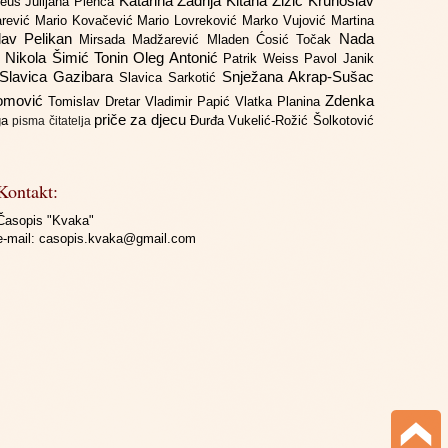
Katarina Zadrija
Kitana Žižić
Krunoslav
deus
Julijana Plenča
arević
Mario Kovačević
Mario Lovreković
Marko Vujović
Martina
lav Pelikan
Nada
Mirsada Madžarević
Mladen Ćosić Točak
ć
Nikola Šimić Tonin
Oleg Antonić
Patrik Weiss
Pavol Janik
Slavica Gazibara
Snježana Akrap-Sušac
Slavica Sarkotić
Domović
Zdenka
Tomislav Dretar
Vladimir Papić
Vlatka Planina
priče za djecu
iga
Đurđa Vukelić-Rožić
Šolkotović
pisma čitatelja
Kontakt:
Časopis "Kvaka"
e-mail:
casopis.kvaka@gmail.com