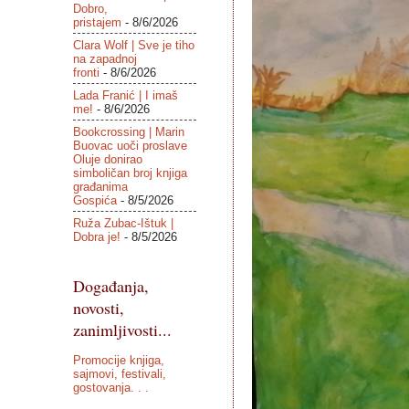
Dobro,
pristajem
- 8/6/2026
Clara Wolf | Sve je tiho
na zapadnoj
fronti
- 8/6/2026
Lada Franić | I imaš
me!
- 8/6/2026
Bookcrossing | Marin
Buovac uoči proslave
Oluje donirao
simboličan broj knjiga
građanima
Gospića
- 8/5/2026
Ruža Zubac-Ištuk |
Dobra je!
- 8/5/2026
Događanja,
novosti,
zanimljivosti...
Promocije knjiga,
sajmovi, festivali,
gostovanja. . .