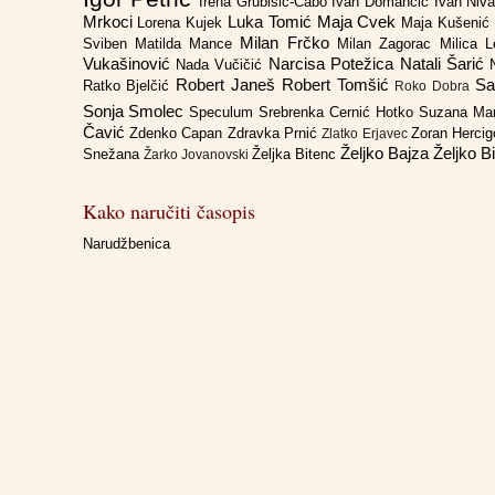
Irena Grubišić-Čabo
Ivan Domančić
Ivan Niv
Mrkoci
Luka Tomić
Maja Cvek
Lorena Kujek
Maja Kušenić
Milan Frčko
Sviben
Matilda Mance
Milan Zagorac
Milica 
Vukašinović
Narcisa Potežica
Natali Šarić
Nada Vučičić
Robert Janeš
Robert Tomšić
Sa
Ratko Bjelčić
Roko Dobra
Sonja Smolec
Speculum
Srebrenka Cernić Hotko
Suzana Ma
Čavić
Zdenko Capan
Zdravka Prnić
Zoran Herci
Zlatko Erjavec
Željko Bajza
Željko B
Snežana
Željka Bitenc
Žarko Jovanovski
Kako naručiti časopis
Narudžbenica