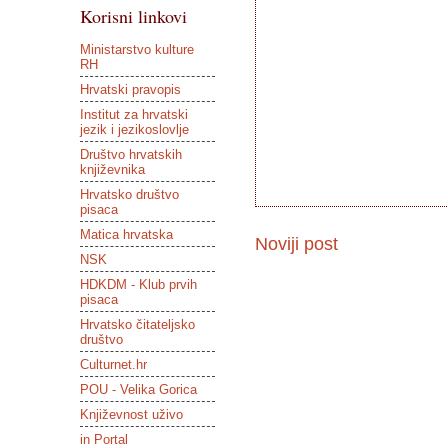
Korisni linkovi
Ministarstvo kulture
RH
Hrvatski pravopis
Institut za hrvatski
jezik i jezikoslovlje
Društvo hrvatskih
književnika
Hrvatsko društvo
pisaca
Matica hrvatska
Noviji post
NSK
HDKDM - Klub prvih
pisaca
Hrvatsko čitateljsko
društvo
Culturnet.hr
POU - Velika Gorica
Književnost uživo
in Portal