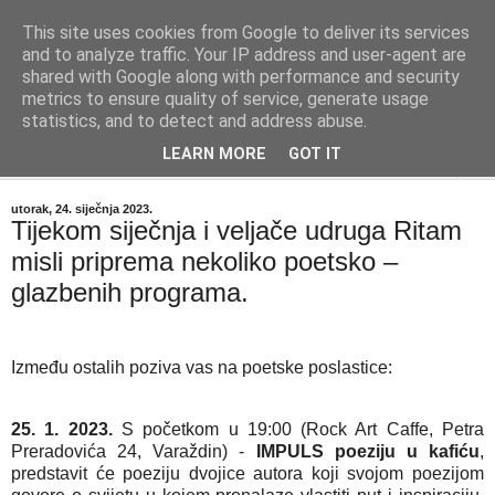
This site uses cookies from Google to deliver its services
"Kvaka"
and to analyze traffic. Your IP address and user-agent are
shared with Google along with performance and security
metrics to ensure quality of service, generate usage
Časopis za književnost ISSN 2459-5632
statistics, and to detect and address abuse.
LEARN MORE
GOT IT
▼
utorak, 24. siječnja 2023.
Tijekom siječnja i veljače udruga Ritam
misli priprema nekoliko poetsko –
glazbenih programa.
Između ostalih poziva vas na poetske poslastice:
25. 1. 2023.
 S početkom u 19:00 (Rock Art Caffe, Petra 
Preradovića 24, Varaždin) - 
IMPULS poeziju u kafiću
, 
predstavit će poeziju dvojice autora koji svojom poezijom 