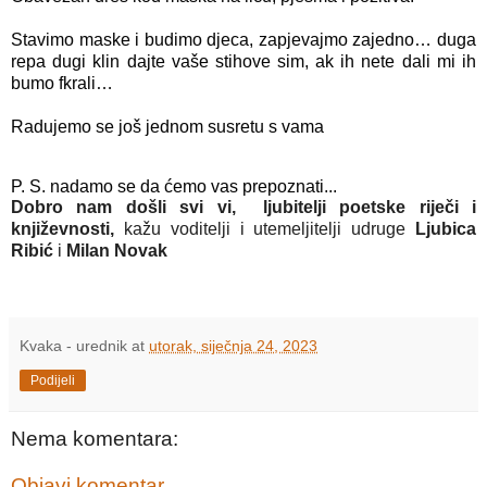
Stavimo maske i budimo djeca, zapjevajmo zajedno… duga 
repa dugi klin dajte vaše stihove sim, ak ih nete dali mi ih 
bumo fkrali…
Radujemo se još jednom susretu s vama
P. S. nadamo se da ćemo vas prepoznati...
Dobro nam došli svi vi,  ljubitelji poetske riječi i 
književnosti, 
kažu voditelji i utemeljitelji udruge
 Ljubica 
Ribić 
i
 Milan Novak
Kvaka - urednik
at
utorak, siječnja 24, 2023
Podijeli
Nema komentara:
Objavi komentar