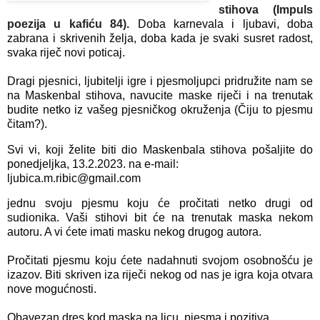
stihova (Impuls 
poezija u kafiću 84). 
Doba karnevala i ljubavi, doba 
zabrana i skrivenih želja, doba kada je svaki susret radost, 
svaka riječ novi poticaj.
Dragi pjesnici, ljubitelji igre i pjesmoljupci pridružite nam se 
na Maskenbal stihova, navucite maske riječi i na trenutak 
budite netko iz vašeg pjesničkog okruženja (Čiju to pjesmu 
čitam?).
Svi vi, koji želite biti dio Maskenbala stihova pošaljite do 
ponedjeljka, 13.2.2023. na e-mail:
ljubica.m.ribic@gmail.com
jednu svoju pjesmu koju će pročitati netko drugi od 
sudionika. Vaši stihovi bit će na trenutak maska nekom 
autoru. A vi ćete imati masku nekog drugog autora.
Pročitati pjesmu koju ćete nadahnuti svojom osobnošću je 
izazov. Biti skriven iza riječi nekog od nas je igra koja otvara 
nove mogućnosti.
Obavezan dres kod maska na licu, pjesma i pozitiva.