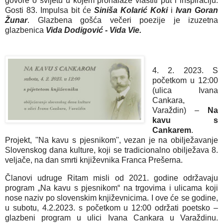
govore o svijetu u kojem pronalaze vlastiti put i inspiraciju. 
Gosti 83. Impulsa bit će 
Siniša Kolarić Koki
 i 
Ivan Goran 
Žunar
. Glazbena gošća večeri poezije je izuzetna 
glazbenica 
Vida Dodigović - Vida Vie.
4. 2. 2023.
 S 
početkom u 12:00 
(ulica Ivana 
Cankara, 
Varaždin) – 
Na 
kavu s 
Cankarem
. 
Projekt, ''Na kavu s pjesnikom'', vezan je na obilježavanje 
Slovenskog dana kulture, koji se tradicionalno obilježava 8. 
veljače, na dan smrti književnika Franca Prešerna.
Članovi udruge Ritam misli od 2021. godine održavaju 
program „Na kavu s pjesnikom“ na trgovima i ulicama koji 
nose naziv po slovenskim književnicima. I ove će se godine, 
u subotu, 4.2.2023. s početkom u 12:00 održati poetsko – 
glazbeni program u ulici Ivana Cankara u Varaždinu. 