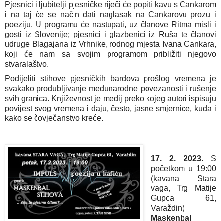
Pjesnici i ljubitelji pjesničke riječi će popiti kavu s Cankarom 
i na taj će se način dati naglasak na Cankarovu prozu i 
poeziju. U programu će nastupati, uz članove Ritma misli i 
gosti iz Slovenije; pjesnici i glazbenici iz Ruša te članovi 
udruge Blagajana iz Vrhnike, rodnog mjesta Ivana Cankara, 
koji će nam sa svojim programom približiti njegovo 
stvaralaštvo.
Podijeliti stihove pjesničkih bardova prošlog vremena je 
svakako produbljivanje međunarodne povezanosti i rušenje 
svih granica. Književnost je medij preko kojeg autori ispisuju 
povijest svog vremena i daju, često, jasne smjernice, kuda i 
kako se čovječanstvo kreće.
17. 2. 2023. 
S 
početkom u 19:00 
(kavana Stara 
vaga, Trg Matije 
Gupca 61, 
Varaždin) 
Maskenbal 