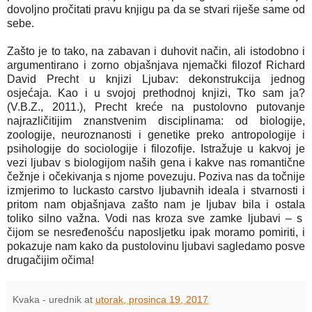
dovoljno pročitati pravu knjigu pa da se stvari riješe same od
sebe.
Zašto je to tako, na zabavan i duhovit način, ali istodobno i
argumentirano i zorno objašnjava njemački filozof Richard
David Precht u knjizi Ljubav: dekonstrukcija jednog
osjećaja. Kao i u svojoj prethodnoj knjizi, Tko sam ja?
(V.B.Z., 2011.), Precht kreće na pustolovno putovanje
najrazličitijim znanstvenim disciplinama: od biologije,
zoologije, neuroznanosti i genetike preko antropologije i
psihologije do sociologije i filozofije. Istražuje u kakvoj je
vezi ljubav s biologijom naših gena i kakve nas romantične
čežnje i očekivanja s njome povezuju. Poziva nas da točnije
izmjerimo to luckasto carstvo ljubavnih ideala i stvarnosti i
pritom nam objašnjava zašto nam je ljubav bila i ostala
toliko silno važna. Vodi nas kroza sve zamke ljubavi – s
čijom se nesređenošću naposljetku ipak moramo pomiriti, i
pokazuje nam kako da pustolovinu ljubavi sagledamo posve
drugačijim očima!
Kvaka - urednik
at
utorak, prosinca 19, 2017