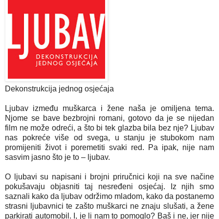
Dekonstrukcija jednog osjećaja
Ljubav između muškarca i žene naša je omiljena tema.
Njome se bave bezbrojni romani, gotovo da je se nijedan
film ne može odreći, a što bi tek glazba bila bez nje? Ljubav
nas pokreće više od svega, u stanju je stubokom nam
promijeniti život i poremetiti svaki red. Pa ipak, nije nam
sasvim jasno što je to – ljubav.
O ljubavi su napisani i brojni priručnici koji na sve načine
pokušavaju objasniti taj nesređeni osjećaj. Iz njih smo
saznali kako da ljubav održimo mladom, kako da postanemo
strasni ljubavnici te zašto muškarci ne znaju slušati, a žene
parkirati automobil. I, je li nam to pomoglo? Baš i ne, jer nije