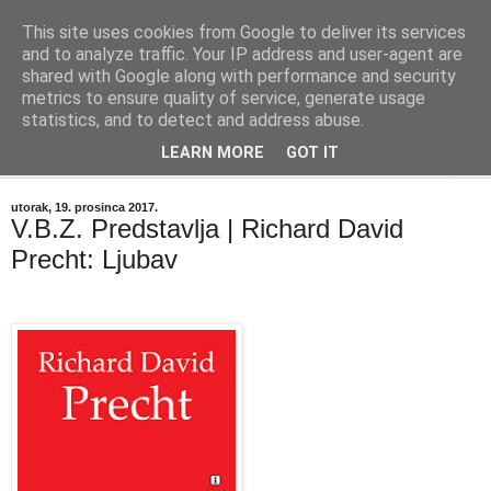
This site uses cookies from Google to deliver its services
"Kvaka"
and to analyze traffic. Your IP address and user-agent are
shared with Google along with performance and security
metrics to ensure quality of service, generate usage
Časopis za književnost ISSN 2459-5632
statistics, and to detect and address abuse.
LEARN MORE
GOT IT
▼
utorak, 19. prosinca 2017.
V.B.Z. Predstavlja | Richard David
Precht: Ljubav