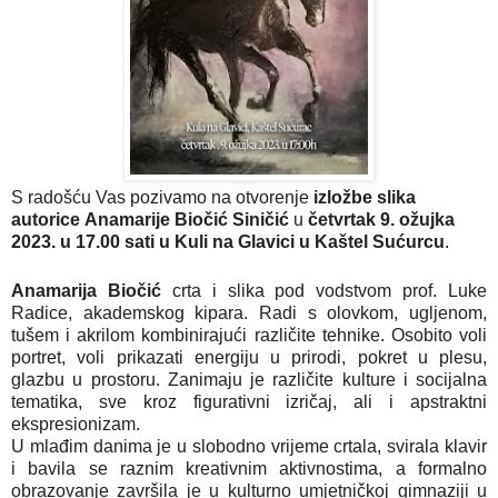
S radošću Vas pozivamo na otvorenje
izložbe slika
autorice
Anamarije Biočić Siničić
u
četvrtak 9. ožujka
2023. u 17.00 sati u Kuli na Glavici u Kaštel Sućurcu
.
Anamarija Biočić
crta i slika pod vodstvom prof. Luke
Radice, akademskog kipara. Radi s olovkom, ugljenom,
tušem i akrilom kombinirajući različite tehnike. Osobito voli
portret, voli prikazati energiju u prirodi, pokret u plesu,
glazbu u prostoru. Zanimaju je različite kulture i socijalna
tematika, sve kroz figurativni izričaj, ali i apstraktni
ekspresionizam.
U mlađim danima je u slobodno vrijeme crtala, svirala klavir
i bavila se raznim kreativnim aktivnostima, a formalno
obrazovanje završila je u kulturno umjetničkoj gimnaziji u