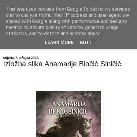
This site uses cookies from Google to deliver its services
"Kvaka"
and to analyze traffic. Your IP address and user-agent are
shared with Google along with performance and security
metrics to ensure quality of service, generate usage
Časopis za književnost ISSN 2459-5632
statistics, and to detect and address abuse.
LEARN MORE
GOT IT
▼
srijeda, 8. ožujka 2023.
Izložba slika Anamarije Biočić Siničić