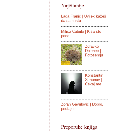
Najčitanije
Lada Franić | Uvijek kažeš
da sam ista
Milica Cubrilo | Kiša što
pada
Zdravko
Dolenec |
Fotosenrju
Konstantin
Simonov |
Čekaj me
Zoran Gavrilović | Dobro,
pristajem
Preporuke knjiga