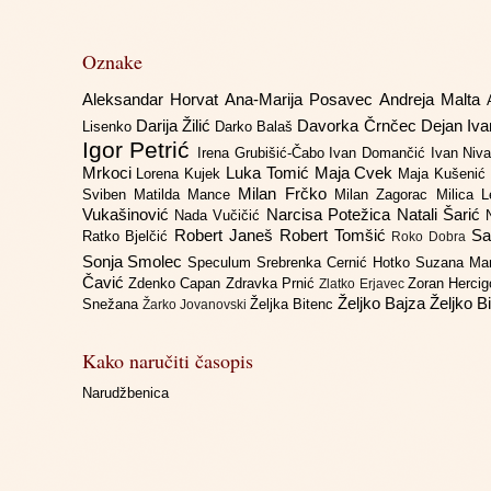
Oznake
Aleksandar Horvat
Ana-Marija Posavec
Andreja Malta
Darija Žilić
Davorka Črnčec
Dejan Iv
Lisenko
Darko Balaš
Igor Petrić
Irena Grubišić-Čabo
Ivan Domančić
Ivan Niv
Mrkoci
Luka Tomić
Maja Cvek
Lorena Kujek
Maja Kušenić
Milan Frčko
Sviben
Matilda Mance
Milan Zagorac
Milica 
Vukašinović
Narcisa Potežica
Natali Šarić
Nada Vučičić
Robert Janeš
Robert Tomšić
Sa
Ratko Bjelčić
Roko Dobra
Sonja Smolec
Speculum
Srebrenka Cernić Hotko
Suzana Ma
Čavić
Zdenko Capan
Zdravka Prnić
Zoran Herci
Zlatko Erjavec
Željko Bajza
Željko B
Snežana
Željka Bitenc
Žarko Jovanovski
Kako naručiti časopis
Narudžbenica