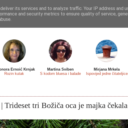
eliver its services and to analyze traffic. Your IP address and 
 sa...
Predstavljamo
Osvrti
Recenzije
Eseji
ormance and security metrics to ensure quality of service, gen
abuse.
onora Ernoić Krnjak
Martina Sviben
Mirjana Mrkela
Rozin kutak
S kodom bluesa i balade
Ispovijed jedne čitateljice
| Trideset tri Božiča oca je majka čekala