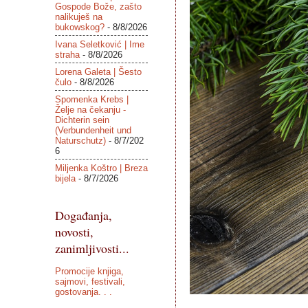
Gospode Bože, zašto
nalikuješ na
bukowskog?
- 8/8/2026
Ivana Seletković | Ime
straha
- 8/8/2026
Lorena Galeta | Šesto
čulo
- 8/8/2026
Spomenka Krebs |
Želje na čekanju -
Dichterin sein
(Verbundenheit und
Naturschutz)
- 8/7/202
6
Miljenka Koštro | Breza
bijela
- 8/7/2026
Događanja,
novosti,
zanimljivosti...
Promocije knjiga,
sajmovi, festivali,
gostovanja. . .