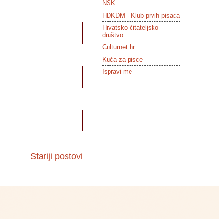
NSK
HDKDM - Klub prvih pisaca
Hrvatsko čitateljsko
društvo
Culturnet.hr
Kuća za pisce
Ispravi me
Stariji postovi