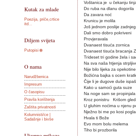
Voštanica je u čekanju tinj
Kutak za mlade
Do ruba na dlanu dogorila
Da zavara noć
Poezija, priče,crtice
Krunicu je molila
itd...
Još jednom poslije zadnjeg
Dali smo dobro pokriveni
Diljem svijeta
Provjeravala
Dvanaest tisuća zornica
Putopisi 🌐
Dvanaest tisuća bracanja Z
Trideset tri godine žela i s
Na sva naša htjenja strplji
O nama
Nije bilo lijeka za opekotin
Božićna bajka s ocem kratko
Narudžbenica
Čije li je dugove duše ispaš
Impresum
Kako u samoći guta suze
O časopisu
Na noge sam se propinjala
Pravila korištenja
Kroz ponistru Krišom gled
U gluhim noćima u njenu pos
Zaštita privatnosti
Nježno bi me po kosi pogla
Kolumnisti/ce |
Hvala ti Bože
Sadašnje i bivše
Evo mom bolu melema
Tiho bi prozborila
Ukupno prikaza