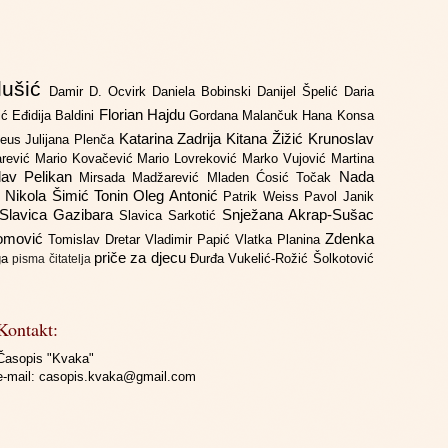
lušić
Damir D. Ocvirk
Daniela Bobinski
Danijel Špelić
Daria
Florian Hajdu
jić
Eđidija Baldini
Gordana Malančuk
Hana Konsa
Katarina Zadrija
Kitana Žižić
Krunoslav
deus
Julijana Plenča
arević
Mario Kovačević
Mario Lovreković
Marko Vujović
Martina
lav Pelikan
Nada
Mirsada Madžarević
Mladen Ćosić Točak
ć
Nikola Šimić Tonin
Oleg Antonić
Patrik Weiss
Pavol Janik
Slavica Gazibara
Snježana Akrap-Sušac
Slavica Sarkotić
Domović
Zdenka
Tomislav Dretar
Vladimir Papić
Vlatka Planina
priče za djecu
iga
Đurđa Vukelić-Rožić
Šolkotović
pisma čitatelja
Kontakt:
Časopis "Kvaka"
e-mail:
casopis.kvaka@gmail.com