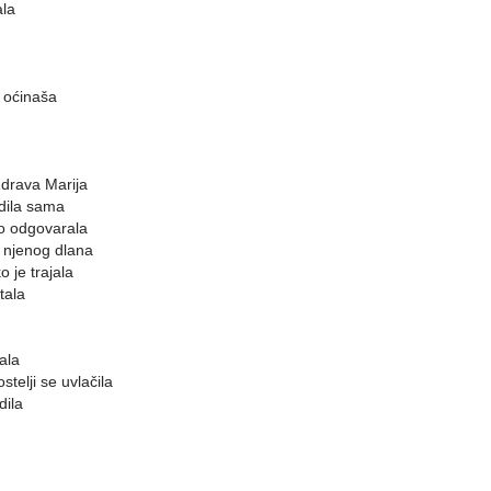
ala
 oćinaša
drava Marija
adila sama
vo odgovarala
e njenog dlana
 je trajala
tala
ala
telji se uvlačila
dila