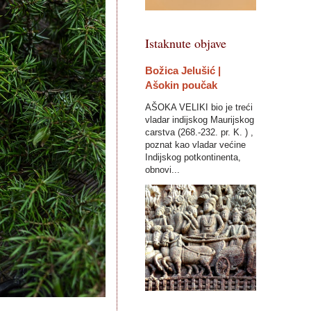
Istaknute objave
Božica Jelušić |
Ašokin poučak
AŠOKA VELIKI bio je treći
vladar indijskog Maurijskog
carstva (268.-232. pr. K. ) ,
poznat kao vladar većine
Indijskog potkontinenta,
obnovi...