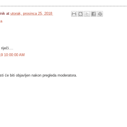
dnik
at
utorak, prosinca 25, 2018
ja
iječi....
019 10:00:00 AM
i će biti objavljen nakon pregleda moderatora.