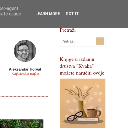
user-agent
Svi natječaji
Pojmovnik
erate usage
LEARN MORE
GOT IT
Pretraži
Knjige u izdanju
društva "Kvaka"
Aleksandar Horvat
možete naručiti ovdje
Kajkavsko najže