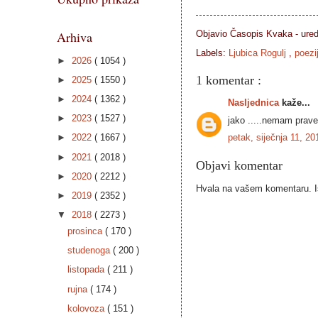
Objavio Časopis
Kvaka - ure
Arhiva
Labels:
Ljubica Rogulj
,
poezi
►
2026
( 1054 )
1 komentar :
►
2025
( 1550 )
►
2024
( 1362 )
Nasljednica
kaže...
►
2023
( 1527 )
jako .....nemam prave r
petak, siječnja 11, 2
►
2022
( 1667 )
►
2021
( 2018 )
Objavi komentar
►
2020
( 2212 )
Hvala na vašem komentaru. Ist
►
2019
( 2352 )
▼
2018
( 2273 )
prosinca
( 170 )
studenoga
( 200 )
listopada
( 211 )
rujna
( 174 )
kolovoza
( 151 )