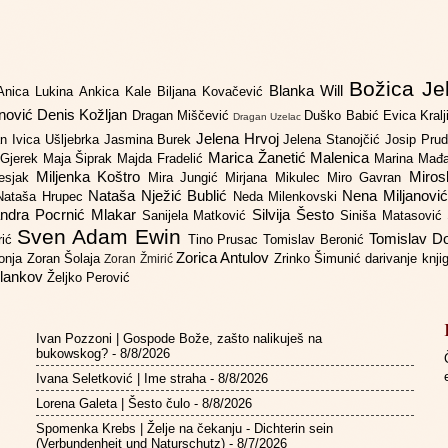
Božica Je
Blanka Will
Anica Lukina
Ankica Kale
Biljana Kovačević
anović
Denis Kožljan
Dragan Miščević
Duško Babić
Evica Kral
Dragan Uzelac
Jelena Hrvoj
an
Ivica Ušljebrka
Jasmina Burek
Jelena Stanojčić
Josip Pru
Marica Žanetić Malenica
 Gjerek
Maja Šiprak
Majda Fradelić
Marina Mađ
Miljenka Koštro
Miros
Lesjak
Mira Jungić
Mirjana Mikulec
Miro Gavran
Nataša Nježić Bublić
Nena Miljanovi
Nataša Hrupec
Neda Milenkovski
ndra Pocrnić Mlakar
Silvija Šesto
Sanijela Matković
Siniša Matasović
Sven Adam Ewin
Tomislav 
rić
Tino Prusac
Tomislav Beronić
Zorica Antulov
gonja
Zoran Šolaja
Zrinko Šimunić
darivanje knj
Zoran Žmirić
ilankov
Željko Perović
Ivan Pozzoni | Gospode Bože, zašto nalikuješ na
bukowskog?
- 8/8/2026
Ivana Seletković | Ime straha
- 8/8/2026
Lorena Galeta | Šesto čulo
- 8/8/2026
Spomenka Krebs | Želje na čekanju - Dichterin sein
(Verbundenheit und Naturschutz)
- 8/7/2026