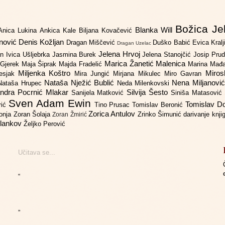
Božica Je
Blanka Will
Anica Lukina
Ankica Kale
Biljana Kovačević
anović
Denis Kožljan
Dragan Miščević
Duško Babić
Evica Kral
Dragan Uzelac
Jelena Hrvoj
an
Ivica Ušljebrka
Jasmina Burek
Jelena Stanojčić
Josip Pru
Marica Žanetić Malenica
 Gjerek
Maja Šiprak
Majda Fradelić
Marina Mađ
Miljenka Koštro
Miros
Lesjak
Mira Jungić
Mirjana Mikulec
Miro Gavran
Nataša Nježić Bublić
Nena Miljanovi
Nataša Hrupec
Neda Milenkovski
ndra Pocrnić Mlakar
Silvija Šesto
Sanijela Matković
Siniša Matasović
Sven Adam Ewin
Tomislav 
rić
Tino Prusac
Tomislav Beronić
Zorica Antulov
gonja
Zoran Šolaja
Zrinko Šimunić
darivanje knj
Zoran Žmirić
ilankov
Željko Perović
Učitava se...
“
”