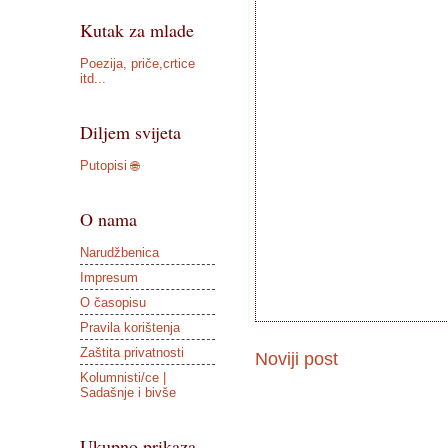
Kutak za mlade
Poezija, priče,crtice
itd...
Diljem svijeta
Putopisi 🌐
O nama
Narudžbenica
Impresum
O časopisu
Pravila korištenja
Zaštita privatnosti
Noviji post
Kolumnisti/ce |
Sadašnje i bivše
Ukupno prikaza