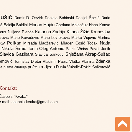
lušić
Damir D. Ocvirk
Daniela Bobinski
Danijel Špelić
Daria
Florian Hajdu
jić
Eđidija Baldini
Gordana Malančuk
Hana Konsa
Katarina Zadrija
Kitana Žižić
Krunoslav
deus
Julijana Plenča
arević
Mario Kovačević
Mario Lovreković
Marko Vujović
Martina
lav Pelikan
Nada
Mirsada Madžarević
Mladen Ćosić Točak
ć
Nikola Šimić Tonin
Oleg Antonić
Patrik Weiss
Pavol Janik
Slavica Gazibara
Snježana Akrap-Sušac
Slavica Sarkotić
Domović
Zdenka
Tomislav Dretar
Vladimir Papić
Vlatka Planina
priče za djecu
iga
Đurđa Vukelić-Rožić
Šolkotović
pisma čitatelja
Kontakt:
Časopis "Kvaka"
e-mail:
casopis.kvaka@gmail.com