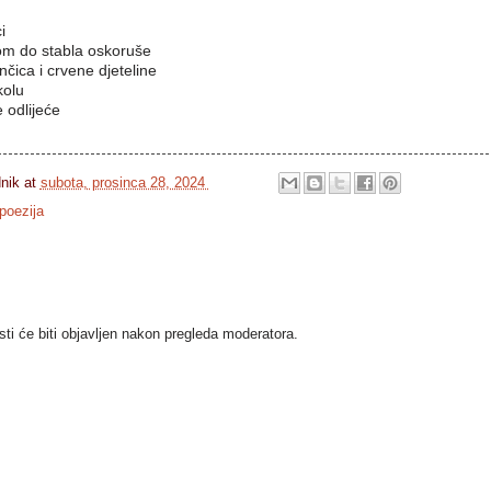
i
m do stabla oskoruše
nčica i crvene djeteline
olu
 odlijeće
dnik
at
subota, prosinca 28, 2024
poezija
i će biti objavljen nakon pregleda moderatora.