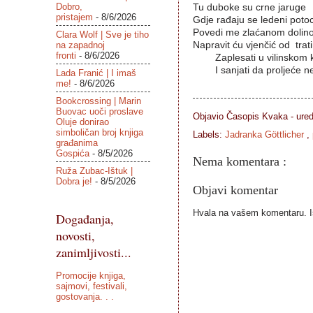
Dobro,
Tu duboke su crne jaruge
pristajem
- 8/6/2026
Gdje rađaju se ledeni potoc
Povedi me zlaćanom dolino
Clara Wolf | Sve je tiho
na zapadnoj
Napravit ću vjenčić od trati
fronti
- 8/6/2026
Zaplesati u vilinskom k
I sanjati da proljeće ne
Lada Franić | I imaš
me!
- 8/6/2026
Bookcrossing | Marin
Buovac uoči proslave
Objavio Časopis
Kvaka - ure
Oluje donirao
simboličan broj knjiga
Labels:
Jadranka Göttlicher
,
građanima
Gospića
- 8/5/2026
Nema komentara :
Ruža Zubac-Ištuk |
Dobra je!
- 8/5/2026
Objavi komentar
Hvala na vašem komentaru. Ist
Događanja,
novosti,
zanimljivosti...
Promocije knjiga,
sajmovi, festivali,
gostovanja. . .