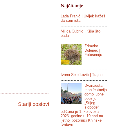
Najčitanije
Lada Franić | Uvijek kažeš
da sam ista
Milica Cubrilo | Kiša što
pada
Zdravko
Dolenec |
Fotosenrju
Ivana Seletković | Trajno
Dvanaesta
manifestacija
domoljubne
poezije
„Stijeg
Stariji postovi
slobode”
održana je 1. kolovoza
2026. godine u 19 sati na
ljetnoj pozornici Kninske
tvrđave