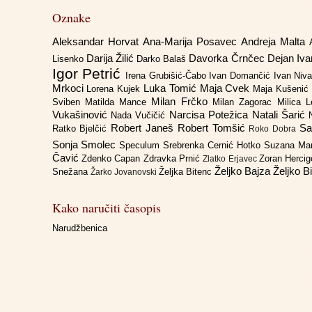
Oznake
Aleksandar Horvat
Ana-Marija Posavec
Andreja Malta
Darija Žilić
Davorka Črnčec
Dejan Iv
Lisenko
Darko Balaš
Igor Petrić
Irena Grubišić-Čabo
Ivan Domančić
Ivan Niv
Mrkoci
Luka Tomić
Maja Cvek
Lorena Kujek
Maja Kušenić
Milan Frčko
Sviben
Matilda Mance
Milan Zagorac
Milica 
Vukašinović
Narcisa Potežica
Natali Šarić
Nada Vučičić
Robert Janeš
Robert Tomšić
Sa
Ratko Bjelčić
Roko Dobra
Sonja Smolec
Speculum
Srebrenka Cernić Hotko
Suzana Ma
Čavić
Zdenko Capan
Zdravka Prnić
Zoran Herci
Zlatko Erjavec
Željko Bajza
Željko B
Snežana
Željka Bitenc
Žarko Jovanovski
Kako naručiti časopis
Narudžbenica