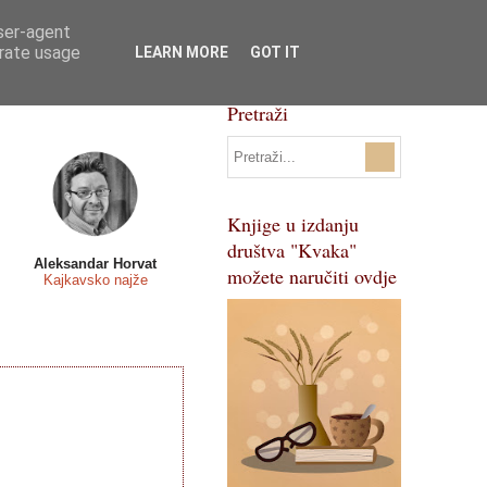
user-agent
Svi natječaji
Pojmovnik
erate usage
LEARN MORE
GOT IT
Pretraži
Knjige u izdanju
društva "Kvaka"
Aleksandar Horvat
možete naručiti ovdje
Kajkavsko najže