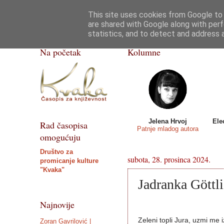
This site uses cookies from Google to d
Kvaka
Poezija
Priče, crtice
Razgovor
are shared with Google along with perf
statistics, and to detect and address 
ISSN 2459-5632
Na početak
Kolumne
Jelena Hrvoj
Ele
Rad časopisa
Patnje mladog autora
omogućuju
Društvo za
subota, 28. prosinca 2024.
promicanje kulture
"Kvaka"
Jadranka Göttli
Najnovije
Zeleni topli Jura, uzmi me i
Zoran Gavrilović |