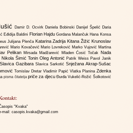
lušić
Damir D. Ocvirk
Daniela Bobinski
Danijel Špelić
Daria
Florian Hajdu
jić
Eđidija Baldini
Gordana Malančuk
Hana Konsa
Katarina Zadrija
Kitana Žižić
Krunoslav
deus
Julijana Plenča
arević
Mario Kovačević
Mario Lovreković
Marko Vujović
Martina
lav Pelikan
Nada
Mirsada Madžarević
Mladen Ćosić Točak
ć
Nikola Šimić Tonin
Oleg Antonić
Patrik Weiss
Pavol Janik
Slavica Gazibara
Snježana Akrap-Sušac
Slavica Sarkotić
Domović
Zdenka
Tomislav Dretar
Vladimir Papić
Vlatka Planina
priče za djecu
iga
Đurđa Vukelić-Rožić
Šolkotović
pisma čitatelja
Kontakt:
Časopis "Kvaka"
e-mail:
casopis.kvaka@gmail.com