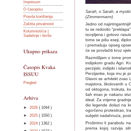
Impresum
O časopisu
Sarah, o Sarah, a mystica
Pravila korištenja
(Zimmermann)
Zaštita privatnosti
Jedno od najintrigantnij
tu se redovito "preklapa
Kolumnisti/ce |
iscrpljena i gotovo rasul
Sadašnje i bivše
tome se pišu eseji, diplo
i premašuju opseg opserv
Ukupno prikaza
će se provlačiti kroz vje
Razmišljam o tome proma
indijskom gradu Agri. Kr
Časopis Kvaka
perzijski, indijski i isl
ISSUU
Perzijanke, koja mu je po
Glavni se arhitekt zvao
Pregled
majstora, školovanih u O
od oktogona, trokuta, kv
šah imao je nakanu stvor
Arhiva
ideal. Za vrijeme gradnje 
dio legende dolazi na kr
►
2026
( 1044 )
ogorčeno protestirao, tr
►
2025
( 1550 )
subjekt nadahnuća, postav
Proširimo li parabolu n
►
2024
( 1362 )
prema kojoj razvija si