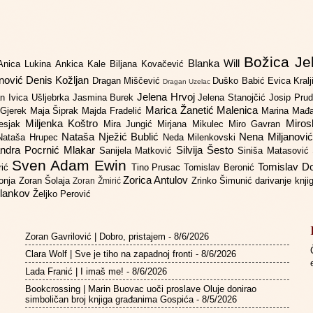
Božica Je
Blanka Will
Anica Lukina
Ankica Kale
Biljana Kovačević
anović
Denis Kožljan
Dragan Miščević
Duško Babić
Evica Kral
Dragan Uzelac
Jelena Hrvoj
an
Ivica Ušljebrka
Jasmina Burek
Jelena Stanojčić
Josip Pru
Marica Žanetić Malenica
 Gjerek
Maja Šiprak
Majda Fradelić
Marina Mađ
Miljenka Koštro
Miros
Lesjak
Mira Jungić
Mirjana Mikulec
Miro Gavran
Nataša Nježić Bublić
Nena Miljanovi
Nataša Hrupec
Neda Milenkovski
ndra Pocrnić Mlakar
Silvija Šesto
Sanijela Matković
Siniša Matasović
Sven Adam Ewin
Tomislav 
rić
Tino Prusac
Tomislav Beronić
Zorica Antulov
gonja
Zoran Šolaja
Zrinko Šimunić
darivanje knj
Zoran Žmirić
ilankov
Željko Perović
Zoran Gavrilović | Dobro, pristajem
- 8/6/2026
Clara Wolf | Sve je tiho na zapadnoj fronti
- 8/6/2026
Lada Franić | I imaš me!
- 8/6/2026
Bookcrossing | Marin Buovac uoči proslave Oluje donirao
simboličan broj knjiga građanima Gospića
- 8/5/2026