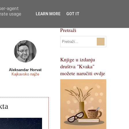
user-agent
Svi natječaji
Pojmovnik
erate usage
LEARN MORE
GOT IT
Pretraži
Knjige u izdanju
društva "Kvaka"
Aleksandar Horvat
možete naručiti ovdje
Kajkavsko najže
kta