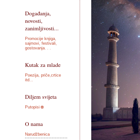
Događanja,
novosti,
zanimljivosti...
Promocije knjiga,
sajmovi, festivali,
gostovanja. . .
Kutak za mlade
Poezija, priče,crtice
itd...
Diljem svijeta
Putopisi 🌐
O nama
Narudžbenica