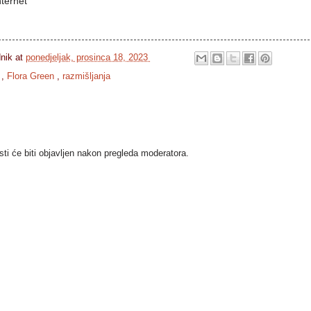
nternet
dnik
at
ponedjeljak, prosinca 18, 2023
i
,
Flora Green
,
razmišljanja
i će biti objavljen nakon pregleda moderatora.