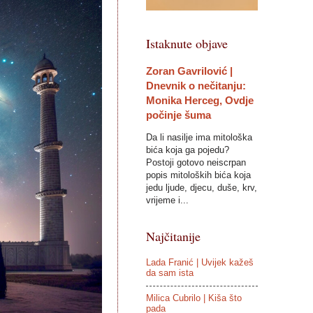
Istaknute objave
Zoran Gavrilović |
Dnevnik o nečitanju:
Monika Herceg, Ovdje
počinje šuma
Da li nasilje ima mitološka
bića koja ga pojedu?
Postoji gotovo neiscrpan
popis mitoloških bića koja
jedu ljude, djecu, duše, krv,
vrijeme i...
Najčitanije
Lada Franić | Uvijek kažeš
da sam ista
Milica Cubrilo | Kiša što
pada