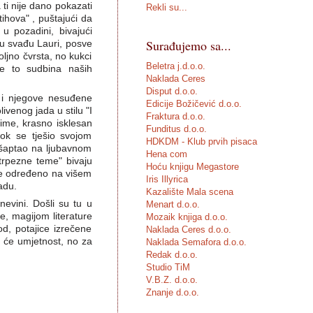
ti nije dano pokazati
Rekli su...
tihova" , puštajući da
u pozadini, bivajući
Surađujemo sa...
nu svađu Lauri, posve
oljno čvrsta, no kukci
Beletra j.d.o.o.
 je to sudbina naših
Naklada Ceres
Disput d.o.o.
, i njegove nesuđene
Edicije Božičević d.o.o.
venog jada u stilu "I
Fraktura d.o.o.
rime, krasno isklesan
Funditus d.o.o.
dok se tješio svojom
HDKDM - Klub prvih pisaca
e šaptao na ljubavnom
Hena com
otrpezne teme" bivaju
Hoću knjigu Megastore
 je određeno na višem
Iris Illyrica
adu.
Kazalište Mala scena
nevini. Došli su tu u
Menart d.o.o.
e, magijom literature
Mozaik knjiga d.o.o.
od, potajice izrečene
Naklada Ceres d.o.o.
at će umjetnost, no za
Naklada Semafora d.o.o.
Redak d.o.o.
Studio TiM
V.B.Z. d.o.o.
Znanje d.o.o.