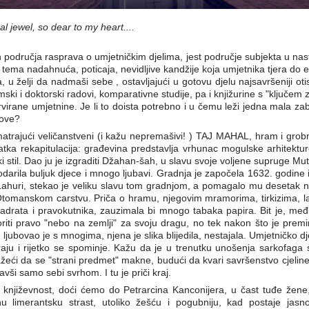
l jewel, so dear to my heart....
ih područja rasprava o umjetničkim djelima, jest područje subjekta u nas
" tema nadahnuća, poticaja, nevidljive kandžije koja umjetnika tjera do 
a, u želji da nadmaši sebe , ostavljajući u gotovu djelu najsavršeniji 
mski i doktorski radovi, komparativne studije, pa i knjižurine s "ključem z
irane umjetnine. Je li to doista potrebno i u čemu leži jedna mala zablu
kove?
trajući veličanstveni (i kažu nepremašivi! ) TAJ MAHAL, hram i grobn
atka rekapitulacija: građevina predstavlja vrhunac mogulske arhitektur
amski stil. Dao ju je izgraditi Džahan-šah, u slavu svoje voljene supruge M
darila buljuk djece i mnogo ljubavi. Gradnja je započela 1632. godine i
 Lahuri, stekao je veliku slavu tom gradnjom, a pomagalo mu desetak 
tomanskom carstvu. Priča o hramu, njegovim mramorima, tirkizima, lapi
adrata i pravokutnika, zauzimala bi mnogo tabaka papira. Bit je, međ
iti pravo "nebo na zemlji" za svoju dragu, no tek nakon što je premin
ljubovao je s mnogima, njena je slika blijedila, nestajala. Umjetničko djel
aju i rijetko se spominje. Kažu da je u trenutku unošenja sarkofaga 
ažeći da se "strani predmet" makne, budući da kvari savršenstvo cjeline.
ši samo sebi svrhom. I tu je priči kraj.
a književnost, doći ćemo do Petrarcina Kanconijera, u čast tuđe žen
lnu limerantsku strast, utoliko žešću i pogubniju, kad postaje jas