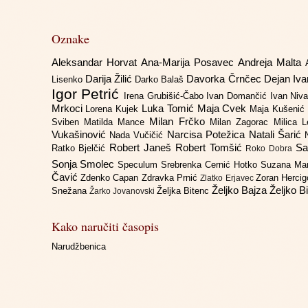
Oznake
Aleksandar Horvat
Ana-Marija Posavec
Andreja Malta
Darija Žilić
Davorka Črnčec
Dejan Iv
Lisenko
Darko Balaš
Igor Petrić
Irena Grubišić-Čabo
Ivan Domančić
Ivan Niv
Mrkoci
Luka Tomić
Maja Cvek
Lorena Kujek
Maja Kušenić
Milan Frčko
Sviben
Matilda Mance
Milan Zagorac
Milica 
Vukašinović
Narcisa Potežica
Natali Šarić
Nada Vučičić
Robert Janeš
Robert Tomšić
Sa
Ratko Bjelčić
Roko Dobra
Sonja Smolec
Speculum
Srebrenka Cernić Hotko
Suzana Ma
Čavić
Zdenko Capan
Zdravka Prnić
Zoran Herci
Zlatko Erjavec
Željko Bajza
Željko B
Snežana
Željka Bitenc
Žarko Jovanovski
Kako naručiti časopis
Narudžbenica