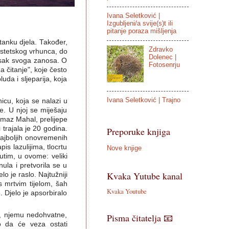
Ivana Seletković |
Izgubljeni/a svije(s)t ili
pitanje poraza mišljenja
tanku djela. Također,
Zdravko
estetskog vrhunca, do
Dolenec |
otisak svoga zanosa. O
Fotosenrju
a čitanje", koje često
da i sljeparija, koja
Ivana Seletković | Trajno
icu, koja se nalazi u
e. U njoj se miješaju
utmaz Mahal, prelijepe
 trajala je 20 godina.
Preporuke knjiga
najboljih onovremenih
s lazulijima, tlocrtu
Nove knjige
utim, u ovome: veliki
ula i pretvorila se u
Kvaka Yutube kanal
o je raslo. Najtužniji
s mrtvim tijelom, šah
Kvaka Youtube
 Djelo je apsorbiralo
e, njemu nedohvatne,
Pisma čitatelja 📧
no da će veza ostati