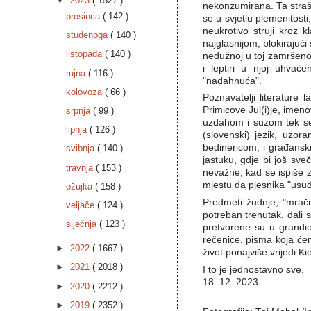
▼
2023
( 1527 )
nekonzumirana. Ta straš
prosinca
( 142 )
se u svjetlu plemenitosti,
neukrotivo struji kroz 
studenoga
( 140 )
najglasnijom, blokirajuć
listopada
( 140 )
nedužnoj u toj zamršenoj 
i leptiri u njoj uhvaće
rujna
( 116 )
"nadahnuća".
kolovoza
( 66 )
Poznavatelji literature
Primicove Jul(i)je, imen
srpnja
( 99 )
uzdahom i suzom tek se h
lipnja
( 126 )
(slovenski) jezik, uzor
bedinericom, i građanski
svibnja
( 140 )
jastuku, gdje bi još sve
travnja
( 153 )
nevažne, kad se ispiše z
mjestu da pjesnika "usud
ožujka
( 158 )
Predmeti žudnje, "mračn
veljače
( 124 )
potreban trenutak, dali 
siječnja
( 123 )
pretvorene su u grandioz
rečenice, pisma koja ćemo
►
2022
( 1667 )
život ponajviše vrijedi K
►
2021
( 2018 )
I to je jednostavno sve.
18. 12. 2023.
►
2020
( 2212 )
►
2019
( 2352 )