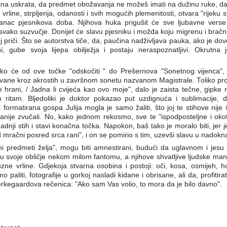
na uskrata, da predmet obožavanja ne možeš imati na dužinu ruke, da 
 vrline, strpljenja, odanosti i svih mogućih plemenitosti, otvara "rijeku s
klanac pjesnikova doba. Njihova huka prigušit će sve ljubavne verse 
i svako suzvučje. Donijet će slavu pjesniku i možda koju migrenu i brač
priči. Što se autorstva tiče, da, paučina nadživljava pauka, ako je dov
ni, gube svoja lijepa obilježja i postaju neraspoznatljivi. Okrutna
 lako će od ove točke "odskočiti " do Prešernova "Sonetnog vijenca"
ovane kroz akrostih u završnom sonetu nazvanom Magistrale. Toliko proli
rani, / Jadna li cvijeća kao ovo moje", dalo je zaista tečne, gipke 
an ritam. Bljedoliki je doktor pokazao put uzdignuća i sublimacije, 
 formatirana gospa Julija mogla je samo žaliti, što joj te stihove nij
čanije zvučali. No, kako jednom rekosmo, sve te "ispodposteljne i ok
adnji stih i stavi konačna točka. Napokon, baš tako je moralo biti, jer
 mračni posred srca rani", i on se pomirio s tim, uzevši slavu u nadokn
i predmeti želja", mogu biti amnestirani, budući da uglavnom i jesu 
su svoje obličje nekom milom fantomu, a njihove shvatljive ljudske man
ne vrline. Gdjekoja stvarna osobina i postoji: oči, kosa, osmijeh, h
 paliti, fotografije u gorkoj nasladi kidane i obrisane, ali da, profitir
ierkegaardova rečenica: "Ako sam Vas volio, to mora da je bilo davno".