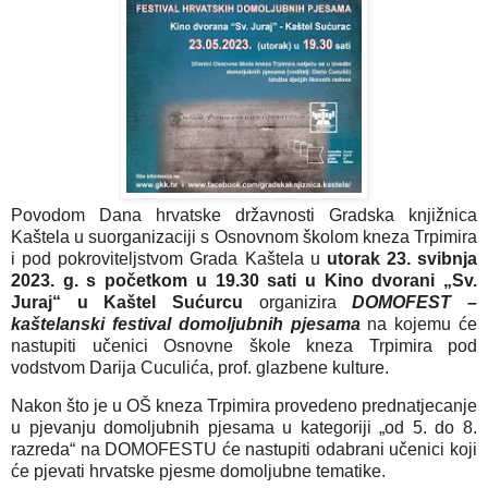
Povodom Dana hrvatske državnosti Gradska knjižnica
Kaštela u suorganizaciji s Osnovnom školom kneza Trpimira
i pod pokroviteljstvom Grada Kaštela u
utorak 23. svibnja
2023. g. s početkom u 19.30 sati u Kino dvorani „Sv.
Juraj“ u Kaštel Sućurcu
organizira
DOMOFEST –
kaštelanski festival domoljubnih pjesama
na kojemu će
nastupiti učenici Osnovne škole kneza Trpimira pod
vodstvom Darija Cuculića, prof. glazbene kulture.
Nakon što je u OŠ kneza Trpimira provedeno prednatjecanje
u pjevanju domoljubnih pjesama u kategoriji „od 5. do 8.
razreda“ na DOMOFESTU će nastupiti odabrani učenici koji
će pjevati hrvatske pjesme domoljubne tematike.