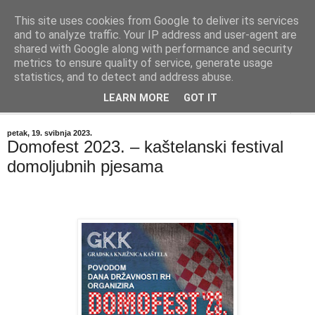
This site uses cookies from Google to deliver its services
"Kvaka"
and to analyze traffic. Your IP address and user-agent are
shared with Google along with performance and security
metrics to ensure quality of service, generate usage
Časopis za književnost ISSN 2459-5632
statistics, and to detect and address abuse.
LEARN MORE
GOT IT
▼
petak, 19. svibnja 2023.
Domofest 2023. – kaštelanski festival
domoljubnih pjesama