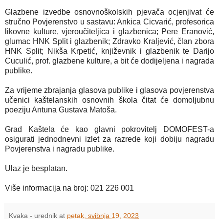
Glazbene izvedbe osnovnoškolskih pjevača ocjenjivat će
stručno Povjerenstvo u sastavu: Ankica Cicvarić, profesorica
likovne kulture, vjeroučiteljica i glazbenica; Pere Eranović,
glumac HNK Split i glazbenik; Zdravko Kraljević, član zbora
HNK Split; Nikša Krpetić, književnik i glazbenik te Darijo
Cuculić, prof. glazbene kulture, a bit će dodijeljena i nagrada
publike.
Za vrijeme zbrajanja glasova publike i glasova povjerenstva
učenici kaštelanskih osnovnih škola čitat će domoljubnu
poeziju Antuna Gustava Matoša.
Grad Kaštela će kao glavni pokrovitelj DOMOFEST-a
osigurati jednodnevni izlet za razrede koji dobiju nagradu
Povjerenstva i nagradu publike.
Ulaz je besplatan.
Više informacija na broj: 021 226 001
Kvaka - urednik
at
petak, svibnja 19, 2023