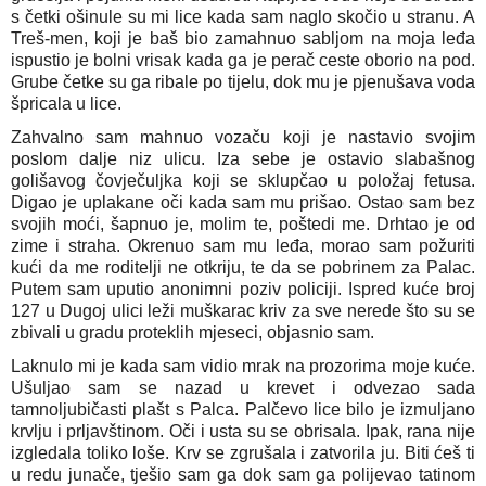
s četki ošinule su mi lice kada sam naglo skočio u stranu. A 
Treš-men, koji je baš bio zamahnuo sabljom na moja leđa 
ispustio je bolni vrisak kada ga je perač ceste oborio na pod. 
Grube četke su ga ribale po tijelu, dok mu je pjenušava voda 
špricala u lice.
Zahvalno sam mahnuo vozaču koji je nastavio svojim 
poslom dalje niz ulicu. Iza sebe je ostavio slabašnog 
golišavog čovječuljka koji se sklupčao u položaj fetusa. 
Digao je uplakane oči kada sam mu prišao. Ostao sam bez 
svojih moći, šapnuo je, molim te, poštedi me. Drhtao je od 
zime i straha. Okrenuo sam mu leđa, morao sam požuriti 
kući da me roditelji ne otkriju, te da se pobrinem za Palac. 
Putem sam uputio anonimni poziv policiji. Ispred kuće broj 
127 u Dugoj ulici leži muškarac kriv za sve nerede što su se 
zbivali u gradu proteklih mjeseci, objasnio sam.
Laknulo mi je kada sam vidio mrak na prozorima moje kuće. 
Ušuljao sam se nazad u krevet i odvezao sada 
tamnoljubičasti plašt s Palca. Palčevo lice bilo je izmuljano 
krvlju i prljavštinom. Oči i usta su se obrisala. Ipak, rana nije 
izgledala toliko loše. Krv se zgrušala i zatvorila ju. Biti ćeš ti 
u redu junače, tješio sam ga dok sam ga polijevao tatinom 