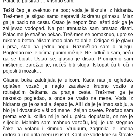
Palac je pulsirao…. Vrisnuo sam. 
Teški čep je zveknuo na pod; voda je šiknula iz hidranta. 
Treš-men je stigao samo napraviti šokiranu grimasu. Mlaz 
ga je bacio na cestu. Ostao je nepomično ležati dok ga je 
zalijevao vodopad. Na par trenutaka sam prestao disati. 
Palac me je strašno pekao. Treš-men se pomaknuo, upro se 
rukom o beton. Nisam imao plan za dalje. Odigao si je glavu 
i prsa, stao na jednu nogu. Razmišljao sam o bijegu. 
Pogledao me je očima punim mržnje. Ne, odlučio sam, neću 
ga se bojati. Ustao se, glasno je disao. Promijenio sam 
mišljenje, zarežao je, nećeš biti sluga. Iskopat ću ti oči i 
pojesti ti mozak…
Glasna buka zatutnjala je ulicom. Kada nas je ugledao, 
uplašeni vozač je naglo zaustavio krupno vozilo s 
rotirajućim četkama za pranje ceste. Treš-men ga je 
nakratko pogledao, a onda se vratio na mene. Voda iz 
hidranta ga je oslabila, šepao je. Ali i dalje je imao sablju, a 
bio je i dvostruko viši od mene i željan osvete. Potrčao sam 
prema vozilu koliko mi je bol u palcu dopuštala, on me je 
slijedio. Mahnito sam mahnuo vozaču, koji je uto stegnuo 
šake na volanu i kimnuo. Vruuuum, zagrmila je limena 
grdosija i pojurila meni ususret. Kapljice vode koje su štrcale 