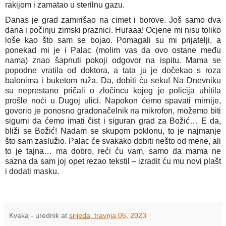
rakijom i zamatao u sterilnu gazu.
Danas je grad zamirišao na cimet i borove. Još samo dva 
dana i počinju zimski praznici. Huraaa! Ocjene mi nisu toliko 
loše kao što sam se bojao. Pomagali su mi prijatelji, a 
ponekad mi je i Palac (molim vas da ovo ostane među 
nama) znao šapnuti pokoji odgovor na ispitu. Mama se 
popodne vratila od doktora, a tata ju je dočekao s roza 
balonima i buketom ruža. Da, dobiti ću seku! Na Dnevniku 
su neprestano pričali o zločincu kojeg je policija uhitila 
prošle noći u Dugoj ulici. Napokon ćemo spavati mirnije, 
govorio je ponosno gradonačelnik na mikrofon, možemo biti 
sigurni da ćemo imati čist i siguran grad za Božić… E da, 
bliži se Božić! Nadam se skupom poklonu, to je najmanje 
što sam zaslužio. Palac će svakako dobiti nešto od mene, ali 
to je tajna… ma dobro, reći ću vam, samo da mama ne 
sazna da sam joj opet rezao tekstil – izradit ću mu novi plašt 
i dodati masku.
Kvaka - urednik
at
srijeda, travnja 05, 2023