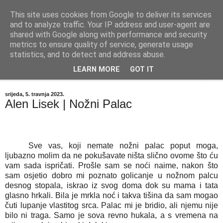
This site uses cookies from Google to deliver its services
"Kvaka"
and to analyze traffic. Your IP address and user-agent are
shared with Google along with performance and security
metrics to ensure quality of service, generate usage
Časopis za književnost ISSN 2459-5632
statistics, and to detect and address abuse.
LEARN MORE
GOT IT
▼
srijeda, 5. travnja 2023.
Alen Lisek | Nožni Palac
Sve vas, koji nemate nožni palac poput moga, 
ljubazno molim da ne pokušavate ništa slično ovome što ću 
vam sada ispričati. Prošle sam se noći naime, nakon što 
sam osjetio dobro mi poznato golicanje u nožnom palcu 
desnog stopala, iskrao iz svog doma dok su mama i tata 
glasno hrkali. Bila je mrkla noć i takva tišina da sam mogao 
čuti lupanje vlastitog srca. Palac mi je bridio, ali njemu nije 
bilo ni traga. Samo je sova revno hukala, a s vremena na 