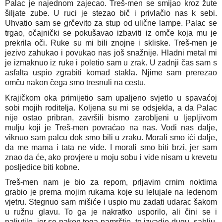
Palac je najednom zajecao. Treš-men se smijao kroz žute 
šiljate zube. U ruci je stezao bič i privlačio nas k sebi. 
Uhvatio sam se grčevito za stup od ulične lampe. Palac se 
trgao, očajnički se pokušavao izbaviti iz omče koja mu je 
prekrila oči. Ruke su mi bili znojne i skliske. Treš-men je 
jezivo zahukao i povukao nas još snažnije. Hladni metal mi 
je izmaknuo iz ruke i poletio sam u zrak. U zadnji čas sam s 
asfalta uspio zgrabiti komad stakla. Njime sam prerezao 
omču nakon čega smo tresnuli na cestu.
Krajičkom oka primijetio sam upaljeno svjetlo u spavaćoj 
sobi mojih roditelja. Koljena su mi se odsjekla, a da Palac 
nije ostao pribran, završili bismo zarobljeni u ljepljivom 
mulju koji je Treš-men povraćao na nas. Vodi nas dalje, 
viknuo sam palcu dok smo bili u zraku. Morali smo ići dalje, 
da me mama i tata ne vide. I morali smo biti brzi, jer sam 
znao da će, ako provjere u moju sobu i vide nisam u krevetu 
posljedice biti kobne.
Treš-men nam je bio za repom, prljavim crnim noktima 
grabio je prema mojim rukama koje su lelujale na ledenom 
vjetru. Stegnuo sam mišiće i uspio mu zadati udarac šakom 
u ružnu glavu. To ga je nakratko usporilo, ali čini se i 
naljutilo, jer se nakon toga namrštio, te izvadio dugu  sablju. 