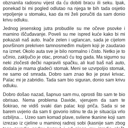
obznanila radosnu vijest da ću dobiti bracu ili seku. Ipak, 
ponekad bi mi pogled odlutao na njega te bih tada osjetio 
vrpoljenje u stomaku, kao da mi želi poručiti da sam donio 
krivu odluku.
Jednog jesenskog jutra probudile su me očeve psovke i 
mamino iščuđavanje. Poveli su me ispred kuće kako bi mi 
pokazali naš auto. Inače zelen i uglancan, sada je cijelom 
površinom prekriven tamnosmeđim muljem koji je zaudarao 
na izmet. Okolo auta sve je bilo normalno i čisto. Netko je to 
učinio, zaključio je otac, pronaći ću tog gada. Ma sigurno su 
neki zločesti dečki napravili spačku, ali kud baš naš auto, 
dodala je mama gladeći stomak. Meni se uzvrpoljio stomak, 
ne samo od smrada. Dobro sam znao tko je pravi krivac. 
Palac mi je zabridio. Tada sam bio siguran, donio sam krivu 
odluku.
Dobro došao nazad, šapnuo sam mu, oprosti što sam te bio 
obrisao. Nema problema Davide, vjerujem da sam te 
šokirao, ne vidiš svaki dan palac koji priča. Sada si se 
barem uvjerio da sam ti govorio istinu te da je situacija vrlo 
ozbiljna… Uzeo sam komad plave, svilene tkanine koji sam 
izrezao iz cjeline u maminoj radnoj sobi (kasnije sam zbog 