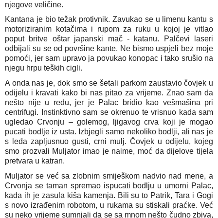
njegove veličine.
Kantana je bio težak protivnik. Zavukao se u limenu kantu s 
motoriziranim kotačima i rupom za ruku u kojoj je vitlao 
poput britve oštar japanski mač - katanu. Palčevi laseri 
odbijali su se od površine kante. Ne bismo uspjeli bez moje 
pomoći, jer sam upravo ja povukao konopac i tako srušio na 
njegu hrpu teških cigli.
A onda nas je, dok smo se šetali parkom zaustavio čovjek u 
odijelu i kravati kako bi nas pitao za vrijeme. Znao sam da 
nešto nije u redu, jer je Palac bridio kao vešmašina pri 
centrifugi. Instinktivno sam se okrenuo te vrisnuo kada sam 
ugledao Crvonju – golemog, ljigavog crva koji je mogao 
pucati bodlje iz usta. Izbjegli samo nekoliko bodlji, ali nas je 
s leđa zapljusnuo gusti, crni mulj. Čovjek u odijelu, kojeg 
smo prozvali Muljator imao je naime, moć da dijelove tijela 
pretvara u katran.
Muljator se već sa zlobnim smiješkom nadvio nad mene, a 
Crvonja se taman spremao ispucati bodlju u umorni Palac, 
kada ih je zasula kiša kamenja. Bili su to Patrik, Tara i Gogi 
s novo izrađenim robotom, u rukama su stiskali praćke. Već 
su neko vrijeme sumnjali da se sa mnom nešto čudno zbiva, 