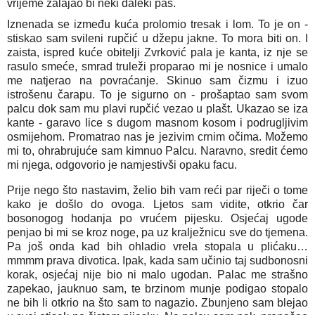
vrijeme zalajao bi neki daleki pas.
Iznenada se između kuća prolomio tresak i lom. To je on - 
stiskao sam svileni rupčić u džepu jakne. To mora biti on. I 
zaista, ispred kuće obitelji Zvrković pala je kanta, iz nje se 
rasulo smeće, smrad truleži proparao mi je nosnice i umalo 
me natjerao na povraćanje. Skinuo sam čizmu i izuo 
istrošenu čarapu. To je sigurno on - prošaptao sam svom 
palcu dok sam mu plavi rupčić vezao u plašt. Ukazao se iza 
kante - garavo lice s dugom masnom kosom i podrugljivim 
osmijehom. Promatrao nas je jezivim crnim očima. Možemo 
mi to, ohrabrujuće sam kimnuo Palcu. Naravno, sredit ćemo 
mi njega, odgovorio je namjestivši opaku facu. 
Prije nego što nastavim, želio bih vam reći par riječi o tome 
kako je došlo do ovoga. Ljetos sam vidite, otkrio čar 
bosonogog hodanja po vrućem pijesku. Osjećaj ugode 
penjao bi mi se kroz noge, pa uz kralježnicu sve do tjemena. 
Pa još onda kad bih ohladio vrela stopala u plićaku… 
mmmm prava divotica. Ipak, kada sam učinio taj sudbonosni 
korak, osjećaj nije bio ni malo ugodan. Palac me strašno 
zapekao, jauknuo sam, te brzinom munje podigao stopalo 
ne bih li otkrio na što sam to nagazio. Zbunjeno sam blejao 