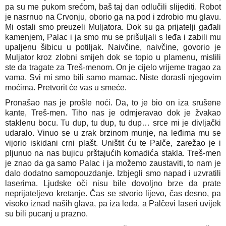
pa su me pukom srećom, baš taj dan odlučili slijediti. Robot 
je nasrnuo na Crvonju, oborio ga na pod i zdrobio mu glavu. 
Mi ostali smo preuzeli Muljatora. Dok su ga prijatelji gađali 
kamenjem, Palac i ja smo mu se prišuljali s leđa i zabili mu 
upaljenu šibicu u potiljak. Naivčine, naivčine, govorio je 
Muljator kroz zlobni smijeh dok se topio u plamenu, mislili 
ste da tragate za Treš-menom. On je cijelo vrijeme tragao za 
vama. Svi mi smo bili samo mamac. Niste dorasli njegovim 
moćima. Pretvorit će vas u smeće.
Pronašao nas je prošle noći. Da, to je bio on iza srušene 
kante, Treš-men. Tiho nas je odmjeravao dok je žvakao 
staklenu bocu. Tu dup, tu dup, tu dup… srce mi je divljački 
udaralo. Vinuo se u zrak brzinom munje, na leđima mu se 
vijorio iskidani crni plašt. Uništit ću te Palče, zarežao je i 
pljunuo na nas bujicu prštajućih komadića stakla. Treš-men 
je znao da ga samo Palac i ja možemo zaustaviti, to nam je 
dalo dodatno samopouzdanje. Izbjegli smo napad i uzvratili 
laserima. Ljudske oči nisu bile dovoljno brze da prate 
neprijateljevo kretanje. Čas se stvorio lijevo, čas desno, pa 
visoko iznad naših glava, pa iza leđa, a Palčevi laseri uvijek 
su bili pucanj u prazno.