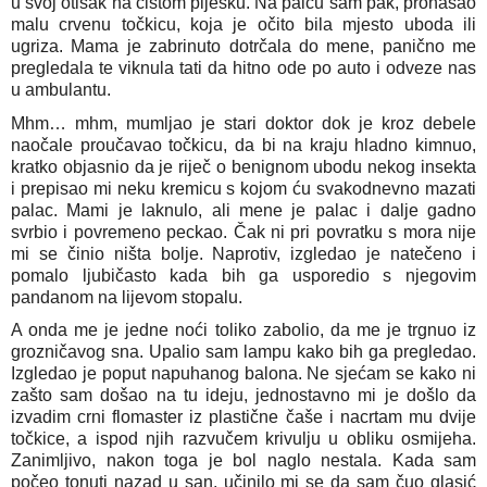
u svoj otisak na čistom pijesku. Na palcu sam pak, pronašao 
malu crvenu točkicu, koja je očito bila mjesto uboda ili 
ugriza. Mama je zabrinuto dotrčala do mene, panično me 
pregledala te viknula tati da hitno ode po auto i odveze nas 
u ambulantu.
Mhm… mhm, mumljao je stari doktor dok je kroz debele 
naočale proučavao točkicu, da bi na kraju hladno kimnuo, 
kratko objasnio da je riječ o benignom ubodu nekog insekta 
i prepisao mi neku kremicu s kojom ću svakodnevno mazati 
palac. Mami je laknulo, ali mene je palac i dalje gadno 
svrbio i povremeno peckao. Čak ni pri povratku s mora nije 
mi se činio ništa bolje. Naprotiv, izgledao je natečeno i 
pomalo ljubičasto kada bih ga usporedio s njegovim 
pandanom na lijevom stopalu. 
A onda me je jedne noći toliko zabolio, da me je trgnuo iz 
grozničavog sna. Upalio sam lampu kako bih ga pregledao. 
Izgledao je poput napuhanog balona. Ne sjećam se kako ni 
zašto sam došao na tu ideju, jednostavno mi je došlo da 
izvadim crni flomaster iz plastične čaše i nacrtam mu dvije 
točkice, a ispod njih razvučem krivulju u obliku osmijeha. 
Zanimljivo, nakon toga je bol naglo nestala. Kada sam 
počeo tonuti nazad u san, učinilo mi se da sam čuo glasić 