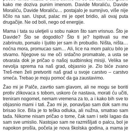
kako me doziva punim imenom. Davide Moraliću, Davide 
Moraliću, Davide Moraliću… postajalo je sumnjivo, više nije 
ličilo na san. Usput, palac mi je opet bridio, ali ovaj puta 
drugačije. Ne od boli, nego od energije. 
Mama i tata su uletjeli u sobu nakon što sam vrisnuo. Što je 
Davide? Što se dogodilo? Što ti je? Ispitivali su me 
zabrinuto, pomalo i ljutito jer sam ih probudio. Ništa, ništa… 
noćna mora, promucao sam… Ali, lice na mom palcu bilo je 
stvarno. Njegove su me oči srdačno promatrale, a usta se 
otvarala dok je pričao o našoj sudbinskoj misiji. Velika se 
nevolja sprema na naš grad, objasnio je. Zlo biće zvano 
Treš-men želi pretvoriti naš grad u svoje carstvo – carstvo 
smeća. Trebao je moju pomoć da ga zaustavimo.
Žao mi je Palče, zavrtio sam glavom, ali ne mogu se boriti 
protiv zlikovaca s tobom, uskoro će nastava, morati ću učiti, 
treniram nogomet, nemam vremena za to, a i kako bih sve to 
objasnio mami i tati. Žao mi je, ponavljao sam dok sam mu 
brisao lice. Bila je to teška odluka, ali nužna, smatrao sam 
tada. Nikome nisam pričao o tome, čak sam i sebi lagao da 
sam sve umislio. Nastojao sam ne razmišljati o palcu, bol je 
napokon prošla, počela je nova školska godina, a mama je 