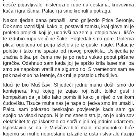
češće pojavljivale misteriozne rupe na cestama, krovovima 
kuća i igralištima. Palac i ja smo krenuli u potragu.
Nakon tjedan dana pronašli smo gnijezdo Ptice Seronje. 
Dok smo razmišljali kako joj postaviti zamku, kraj glave mi je 
proletio projektil koji je, udarivši na zemlju otopio travu i lišće 
te izdubio rupu veličine šake. Pogledali smo gore. Golema 
ptica, ogoljena od perja izletjela je iz guste magle. Palac je 
poletio i tako me spasio od novog projektila. Uslijedila je 
zračna bitka, pri čemu me je po nebu vukao poput plišane 
igračke. Odahnuo sam kada joj je spržio krila laserima, pa 
smo se napokon vratili na sigurno tlo. S vremenom sam se 
pak naviknuo na letenje, čak mi je postalo uzbudljivo.
Idući je bio Mušičavi. Slijedeći jednu muhu došli smo do 
kontejnera, kraj kojeg je zujao roj istih, toliko gust i 
kompaktan da je bilo lako pomisliti kako je riječ o velikom 
čudovištu. Tisuće muha nas je napalo, jedva smo im umakli. 
Palcu sam pokazao beskrajno povjerenje kada sam ga 
spojio na visoki napon. Nije me stresla struja, on je upio sav 
elektricitet te ga iskoristio da sprži cijeli roj jednim udarcem. 
Ispostavilo se da je Mušičavi bilo malo, majmunoliko biće 
kojemu su muhe neprestano izlazile iz usta i stvarale iluziju 