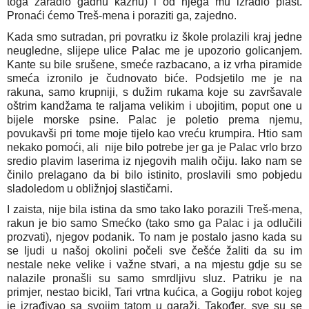
toga zaradio gadnu kaznu) i od njega mu izradio plašt. 
Pronaći ćemo Treš-mena i poraziti ga, zajedno.
Kada smo sutradan, pri povratku iz škole prolazili kraj jedne 
neugledne, slijepe ulice Palac me je upozorio golicanjem. 
Kante su bile srušene, smeće razbacano, a iz vrha piramide 
smeća izronilo je čudnovato biće. Podsjetilo me je na 
rakuna, samo krupniji, s dužim rukama koje su završavale 
oštrim kandžama te raljama velikim i ubojitim, poput one u 
bijele morske psine. Palac je poletio prema njemu, 
povukavši pri tome moje tijelo kao vreću krumpira. Htio sam 
nekako pomoći, ali  nije bilo potrebe jer ga je Palac vrlo brzo 
sredio plavim laserima iz njegovih malih očiju. Iako nam se 
činilo prelagano da bi bilo istinito, proslavili smo pobjedu 
sladoledom u obližnjoj slastičarni.
I zaista, nije bila istina da smo tako lako porazili Treš-mena, 
rakun je bio samo Smećko (tako smo ga Palac i ja odlučili 
prozvati), njegov podanik. To nam je postalo jasno kada su 
se ljudi u našoj okolini počeli sve češće žaliti da su im 
nestale neke velike i važne stvari, a na mjestu gdje su se 
nalazile pronašli su samo smrdljivu sluz. Patriku je na 
primjer, nestao bicikl, Tari vrtna kućica, a Gogiju robot kojeg 
je izrađivao sa svojim tatom u garaži. Također, sve su se 