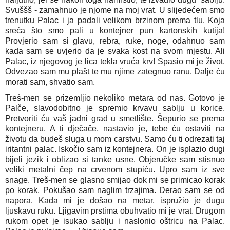
Svuššš - zamahnuo je njome na moj vrat. U slijedećem smo 
trenutku Palac i ja padali velikom brzinom prema tlu. Koja 
sreća što smo pali u kontejner pun kartonskih kutija! 
Provjerio sam si glavu, rebra, ruke, noge, odahnuo sam 
kada sam se uvjerio da je svaka kost na svom mjestu. Ali 
Palac, iz njegovog je lica tekla vruća krv! Spasio mi je život. 
Odvezao sam mu plašt te mu njime zategnuo ranu. Dalje ću 
morati sam, shvatio sam.
Treš-men se prizemljio nekoliko metara od nas. Gotovo je 
Palče, slavodobitno je spremio krvavu sablju u korice. 
Pretvoriti ću vaš jadni grad u smetlište. Šepurio se prema 
kontejneru. A ti dječače, nastavio je, tebe ću ostaviti na 
životu da budeš sluga u mom carstvu. Samo ću ti odrezati taj 
iritantni palac. Iskočio sam iz kontejnera. On je isplazio dugi 
bijeli jezik i oblizao si tanke usne. Objeručke sam stisnuo 
veliki metalni čep na crvenom stupiću. Upro sam iz sve 
snage. Treš-men se glasno smijao dok mi se primicao korak 
po korak. Pokušao sam naglim trzajima. Derao sam se od 
napora. Kada mi je došao na metar, ispružio je dugu 
ljuskavu ruku. Ljigavim prstima obuhvatio mi je vrat. Drugom 
rukom opet je isukao sablju i naslonio oštricu na Palac. 