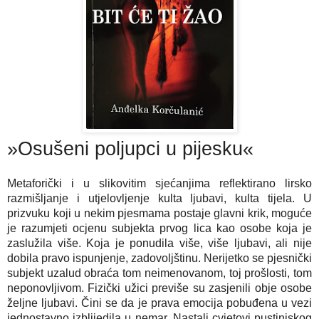
»Osušeni poljupci u pijesku«
Metaforički i u slikovitim sjećanjima reflektirano lirsko 
razmišljanje i utjelovljenje kulta ljubavi, kulta tijela. U 
prizvuku koji u nekim pjesmama postaje glavni krik, moguće 
je razumjeti ocjenu subjekta prvog lica kao osobe koja je 
zaslužila više. Koja je ponudila više, više ljubavi, ali nije 
dobila pravo ispunjenje, zadovoljštinu. Nerijetko se pjesnički 
subjekt uzalud obraća tom neimenovanom, toj prošlosti, tom 
neponovljivom. Fizički užici previše su zasjenili obje osobe 
željne ljubavi. Čini se da je prava emocija pobuđena u vezi 
jednostavno izblijedila u nemar. Nastali cvjetovi pustinjskog 