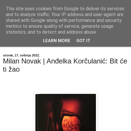
This site uses cookies from Google to deliver its services
"Kvaka"
and to analyze traffic. Your IP address and user-agent are
shared with Google along with performance and security
metrics to ensure quality of service, generate usage
Časopis za književnost ISSN 2459-5632
statistics, and to detect and address abuse.
LEARN MORE
GOT IT
▼
utorak, 17. svibnja 2022.
Milan Novak | Anđelka Korčulanić: Bit će
ti žao