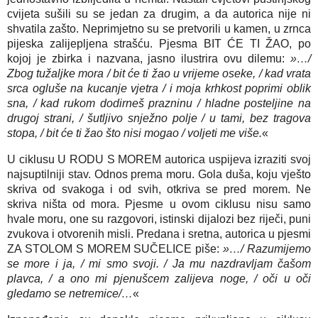
cvijeta sušili su se jedan za drugim, a da autorica nije ni 
shvatila zašto. Neprimjetno su se pretvorili u kamen, u zrnca 
pijeska zalijepljena strašću. Pjesma BIT ĆE TI ŽAO, po 
kojoj je zbirka i nazvana, jasno ilustrira ovu dilemu: 
»…/ 
Zbog tužaljke mora / bit će ti žao u vrijeme oseke, / kad vrata 
srca ogluše na kucanje vjetra / i moja krhkost poprimi oblik 
sna, / kad rukom dodirneš prazninu / hladne posteljine na 
drugoj strani, / šutljivo snježno polje / u tami, bez tragova 
stopa, / bit će ti žao što nisi mogao / voljeti me više.
«
U ciklusu U RODU S MOREM autorica uspijeva izraziti svoj 
najsuptilniji stav. Odnos prema moru. Gola duša, koju vješto 
skriva od svakoga i od svih, otkriva se pred morem. Ne 
skriva ništa od mora. Pjesme u ovom ciklusu nisu samo 
hvale moru, one su razgovori, istinski dijalozi bez riječi, puni 
zvukova i otvorenih misli. Predana i sretna, autorica u pjesmi 
ZA STOLOM S MOREM SUČELICE piše: 
»…/ Razumijemo 
se more i ja, / mi smo svoji. / Ja mu nazdravljam čašom 
plavca, / a ono mi pjenušcem zalijeva noge, / oči u oči 
gledamo se netremice/…
«