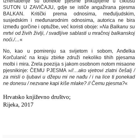
Iznenađenje su donekle pjesme prikupljene u ciklusu 
SUTON U ZAVIČAJU, gdje se ističe angažirana pjesma 
BALKAN. Kritički prema odnosima, međuljudskim, 
susjedskim i međunarodnim odnosima, autorica ne bira 
između gorčine i optužbe, već koristi oboje: »
Na Balkanu su 
mrtvi od živih življi, / svadljive sablasti u mračnoj balkanskoj 
noći./…
«
No, kao u pomirenju sa svijetom i sobom, Anđelka 
Korčulanić na kraju zbirke združi nekoliko tihih pjesama 
molbi i mira. Zrela poezija s jakom osobnom notom misaone 
pjesnikinje: ČEMU PJESMA »
//…ako vjetrovi zlatni češalj / 
za misli o ljubavi u džepu mi ne nađu / i na lice ti ponekad 
ne donesu / nezvane kapi kiše mlake? // Čemu pjesma?
«

Hrvatsko književno društvo; 
Rijeka, 2017