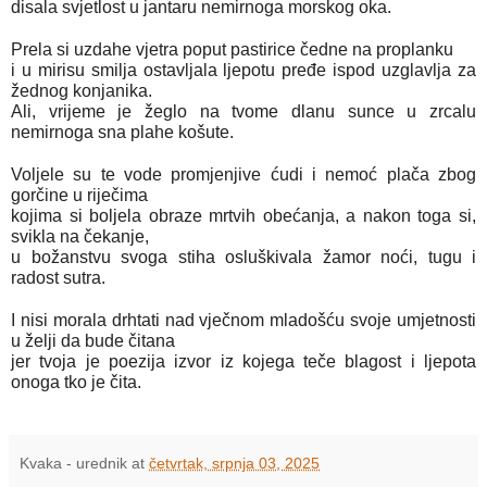
disala svjetlost u jantaru nemirnoga morskog oka.
Prela si uzdahe vjetra poput pastirice čedne na proplanku
i u mirisu smilja ostavljala ljepotu pređe ispod uzglavlja za
žednog konjanika.
Ali, vrijeme je žeglo na tvome dlanu sunce u zrcalu
nemirnoga sna plahe košute.
Voljele su te vode promjenjive ćudi i nemoć plača zbog
gorčine u riječima
kojima si boljela obraze mrtvih obećanja, a nakon toga si,
svikla na čekanje,
u božanstvu svoga stiha osluškivala žamor noći, tugu i
radost sutra.
I nisi morala drhtati nad vječnom mladošću svoje umjetnosti
u želji da bude čitana
jer tvoja je poezija izvor iz kojega teče blagost i ljepota
onoga tko je čita.
Kvaka - urednik
at
četvrtak, srpnja 03, 2025