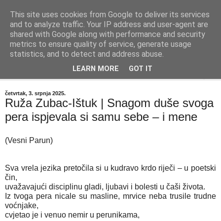
This site uses cookies from Google to deliver its services
"Kvaka"
and to analyze traffic. Your IP address and user-agent are
shared with Google along with performance and security
metrics to ensure quality of service, generate usage
Časopis za književnost ISSN 2459-5632
statistics, and to detect and address abuse.
LEARN MORE
GOT IT
▼
četvrtak, 3. srpnja 2025.
Ruža Zubac-Ištuk | Snagom duše svoga
pera ispjevala si samu sebe – i mene
(Vesni Parun)
Sva vrela jezika pretočila si u kudravo krdo riječi – u poetski
čin,
uvažavajući disciplinu gladi, ljubavi i bolesti u čaši života.
Iz tvoga pera nicale su masline, mrvice neba trusile trudne
voćnjake,
cvjetao je i venuo nemir u perunikama,