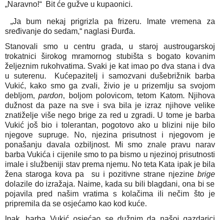
„Naravno!“ Bit će gužve u kupaonici.
„Ja bum nekaj prigrizla pa frizeru. Imate vremena za
sređivanje do sedam,“ naglasi Đurđa.
Stanovali smo u centru grada, u staroj austrougarskoj
trokatnici širokog mramornog stubišta s bogato kovanim
željeznim rukohvatima. Svaki je kat imao po dva stana i dva
u suterenu. Kućepazitelj i samozvani dušebrižnik barba
Vukić, kako smo ga zvali, živio je u prizemlju sa svojom
debljom,
pardon
, boljom polovicom, tetom Katom. Njihova
dužnost da paze na sve i sva bila je izraz njihove velike
znatiželje više nego brige za red u zgradi. U tome je barba
Vukić još bio i tolerantan, pogotovo ako u blizini nije bilo
njegove supruge. No, njezina prisutnost i njegovom je
ponašanju davala ozbiljnost. Mi smo znale pravu narav
barba Vukića i cijenile smo to pa bismo u njezinoj prisutnosti
imale i službeniji stav prema njemu. No teta Kata ipak je bila
žena staroga kova pa su i pozitivne strane njezine
brige
dolazile do izražaja. Naime, kada su bili blagdani, ona bi se
pojavila pred našim vratima s kolačima ili nečim što je
pripremila da se osjećamo kao kod kuće.
Ipak, barba Vukić osjećao se dužnim da našoj gazdarici