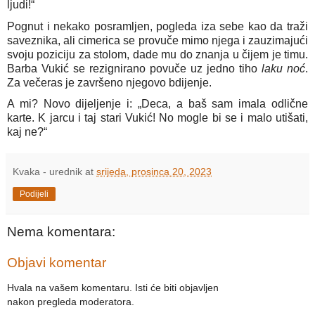
ljudi!“
Pognut i nekako posramljen, pogleda iza sebe kao da traži
saveznika, ali cimerica se provuče mimo njega i zauzimajući
svoju poziciju za stolom, dade mu do znanja u čijem je timu.
Barba Vukić se rezignirano povuče uz jedno tiho
laku
noć
.
Za večeras je završeno njegovo bdijenje.
A mi? Novo dijeljenje i: „Deca, a baš sam imala odlične
karte. K jarcu i taj stari Vukić! No mogle bi se i malo utišati,
kaj ne?“
Kvaka - urednik
at
srijeda, prosinca 20, 2023
Podijeli
Nema komentara:
Objavi komentar
Hvala na vašem komentaru. Isti će biti objavljen
nakon pregleda moderatora.