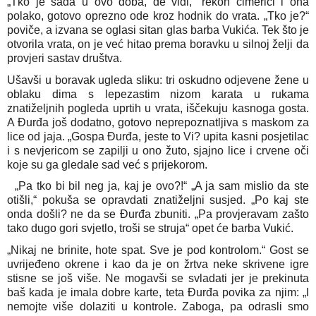
„Tko je sada u ovo doba, de vidi,“ rekoh cimerici i ona
polako, gotovo oprezno ode kroz hodnik do vrata. „Tko je?“
poviče, a izvana se oglasi sitan glas barba Vukića. Tek što je
otvorila vrata, on je već hitao prema boravku u silnoj želji da
provjeri sastav društva.
Ušavši u boravak ugleda sliku: tri oskudno odjevene žene u
oblaku dima s lepezastim nizom karata u rukama
znatiželjnih pogleda uprtih u vrata, iščekuju kasnoga gosta.
A Đurđa još dodatno, gotovo neprepoznatljiva s maskom za
lice od jaja. „Gospa Đurđa, jeste to Vi? upita kasni posjetilac
i s nevjericom se zapilji u ono žuto, sjajno lice i crvene oči
koje su ga gledale sad već s prijekorom.
„Pa tko bi bil neg ja, kaj je ovo?!“ „A ja sam mislio da ste
otišli,“ pokuša se opravdati znatiželjni susjed. „Po kaj ste
onda došli? ne da se Đurđa zbuniti. „Pa provjeravam zašto
tako dugo gori svjetlo, troši se struja“ opet će barba Vukić.
„Nikaj ne brinite, hote spat. Sve je pod kontrolom.“ Gost se
uvrijeđeno okrene i kao da je on žrtva neke skrivene igre
stisne se još više. Ne mogavši se svladati jer je prekinuta
baš kada je imala dobre karte, teta Đurđa povika za njim: „I
nemojte više dolaziti u kontrole. Zaboga, pa odrasli smo