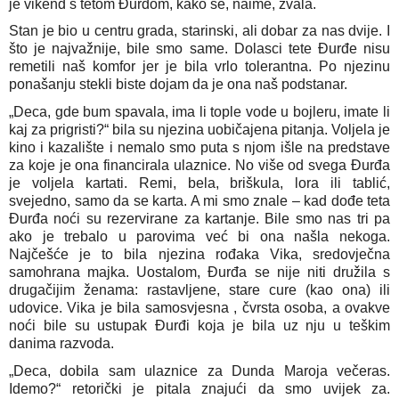
je vikend s tetom Đurđom, kako se, naime, zvala.
Stan je bio u centru grada, starinski, ali dobar za nas dvije. I
što je najvažnije, bile smo same. Dolasci tete Đurđe nisu
remetili naš komfor jer je bila vrlo tolerantna. Po njezinu
ponašanju stekli biste dojam da je ona naš podstanar.
„Deca, gde bum spavala, ima li tople vode u bojleru, imate li
kaj za prigristi?“ bila su njezina uobičajena pitanja. Voljela je
kino i kazalište i nemalo smo puta s njom išle na predstave
za koje je ona financirala ulaznice. No više od svega Đurđa
je voljela kartati. Remi, bela, briškula, lora ili tablić,
svejedno, samo da se karta. A mi smo znale – kad dođe teta
Đurđa noći su rezervirane za kartanje. Bile smo nas tri pa
ako je trebalo u parovima već bi ona našla nekoga.
Najčešće je to bila njezina rođaka Vika, sredovječna
samohrana majka. Uostalom, Đurđa se nije niti družila s
drugačijim ženama: rastavljene, stare cure (kao ona) ili
udovice. Vika je bila samosvjesna , čvrsta osoba, a ovakve
noći bile su ustupak Đurđi koja je bila uz nju u teškim
danima razvoda.
„Deca, dobila sam ulaznice za Dunda Maroja večeras.
Idemo?“ retorički je pitala znajući da smo uvijek za.