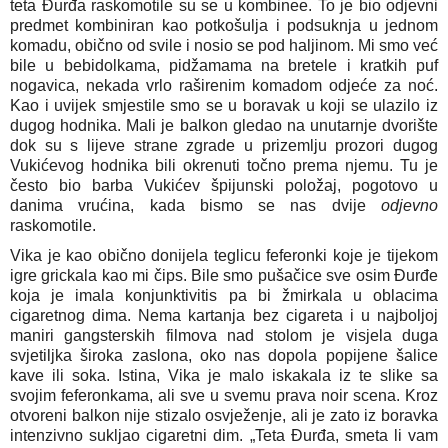
teta Đurđa raskomotile su se u kombinee. To je bio odjevni
predmet kombiniran kao potkošulja i podsuknja u jednom
komadu, obično od svile i nosio se pod haljinom. Mi smo već
bile u bebidolkama, pidžamama na bretele i kratkih puf
nogavica, nekada vrlo raširenim komadom odjeće za noć.
Kao i uvijek smjestile smo se u boravak u koji se ulazilo iz
dugog hodnika. Mali je balkon gledao na unutarnje dvorište
dok su s lijeve strane zgrade u prizemlju prozori dugog
Vukićevog hodnika bili okrenuti točno prema njemu. Tu je
često bio barba Vukićev špijunski položaj, pogotovo u
danima vrućina, kada bismo se nas dvije
odjevno
raskomotile.
Vika je kao obično donijela teglicu feferonki koje je tijekom
igre grickala kao mi čips. Bile smo pušačice sve osim Đurđe
koja je imala konjunktivitis pa bi žmirkala u oblacima
cigaretnog dima. Nema kartanja bez cigareta i u najboljoj
maniri gangsterskih filmova nad stolom je visjela duga
svjetiljka široka zaslona, oko nas dopola popijene šalice
kave ili soka. Istina, Vika je malo iskakala iz te slike sa
svojim feferonkama, ali sve u svemu prava noir scena. Kroz
otvoreni balkon nije stizalo osvježenje, ali je zato iz boravka
intenzivno sukljao cigaretni dim. „Teta Đurđa, smeta li vam