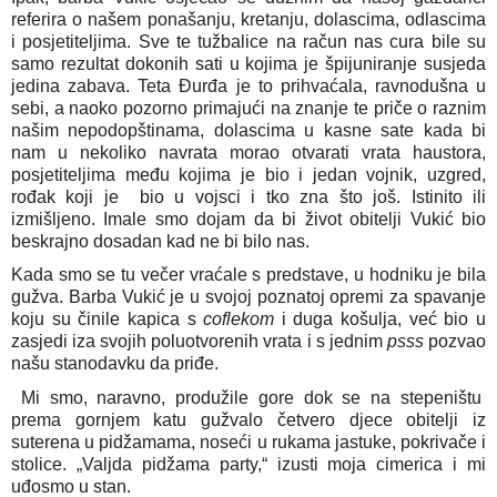
referira o našem ponašanju, kretanju, dolascima, odlascima
i posjetiteljima. Sve te tužbalice na račun nas cura bile su
samo rezultat dokonih sati u kojima je špijuniranje susjeda
jedina zabava. Teta Đurđa je to prihvaćala, ravnodušna u
sebi, a naoko pozorno primajući na znanje te priče o raznim
našim nepodopštinama, dolascima u kasne sate kada bi
nam u nekoliko navrata morao otvarati vrata haustora,
posjetiteljima među kojima je bio i jedan vojnik, uzgred,
rođak koji je bio u vojsci i tko zna što još. Istinito ili
izmišljeno. Imale smo dojam da bi život obitelji Vukić bio
beskrajno dosadan kad ne bi bilo nas.
Kada smo se tu večer vraćale s predstave, u hodniku je bila
gužva. Barba Vukić je u svojoj poznatoj opremi za spavanje
koju su činile kapica s
coflekom
i duga košulja, već bio u
zasjedi iza svojih poluotvorenih vrata i s jednim
psss
pozvao
našu stanodavku da priđe.
Mi smo, naravno, produžile gore dok se na stepeništu
prema gornjem katu gužvalo četvero djece obitelji iz
suterena u pidžamama, noseći u rukama jastuke, pokrivače i
stolice. „Valjda pidžama party,“ izusti moja cimerica i mi
uđosmo u stan.