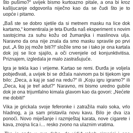
što pušimo?“ uvijek bismo kurtoazno pitale, a ona bi kroz
kašljucanje odgovorila niječno kao da se čudi što je to
uopće i pitamo.
„Baš ste se dobro sjetile da si metnem masku na lice dok
kartamo,“ komentirala je teta Đurđa naš eksperiment s novim
sastojcima za suhu kožu od žumanjka i maslinova ulja.
Naravno da ona nije znala da smo masku spravile po prvi
put. „A što joj može biti?!“ složile smo se i tako je ona kartala
dok joj se lice sjajilo, a oči crvenjele od konjunktivitisa.
Priznajem, izgledala je malo zastrašujuće.
Igra je tekla kao i vrijeme. Kartao se remi. Đurđa je voljela
pobjeđivati, a uvijek bi se držala naivnom pa bi tijekom igre
bilo: „Deca, a kaj je sad na redu?“ ili „Koju igru igramo?“ ili
„Deca, kaj je tref adut?“ Naravno, mi bismo uredno gubile
dok je ona trijumfalno kimala glavom kao da govori: „Nećete
me dobiti!“
Vika je grickala svoje feferonke i zatražila malo soka, vrlo
hladnog, a ja sam pristavila novu kavu. Bilo je dva iza
ponoći. Novo miješanje i razmještaj karata, nove cigarete i
kava, znojna lica i… resko zvono na ulaznim vratima.