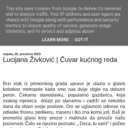
This site uses cookies from Google to deliver its services
"Kvaka"
and to analyze traffic. Your IP address and user-agent are
shared with Google along with performance and security
metrics to ensure quality of service, generate usage
Časopis za književnost ISSN 2459-5632
statistics, and to detect and address abuse.
LEARN MORE
GOT IT
▼
srijeda, 20. prosinca 2023.
Lucijana Živković | Čuvar kućnog reda
Brzi vlak iz primorskog grada upravo je ulazio u glavni
kolodvor metropole kada smo nas dvije stigle na dolazni
peron. Čekamo stanodavku, popularno gazdaricu, koja
svakog mjeseca dolazi po stanarinu i zadrži se nekoliko
dana da obavi svoje poslove. Oni se uglavnom odnose na
odlaske frizeru, pedikeru, maseru i tko zna komu još. Baš je
promolila glavu kroz prozor i mahnula da privuče našu
pozornost. Čulo se njezino poznato: „ Deca, tu sam!“ i počeo