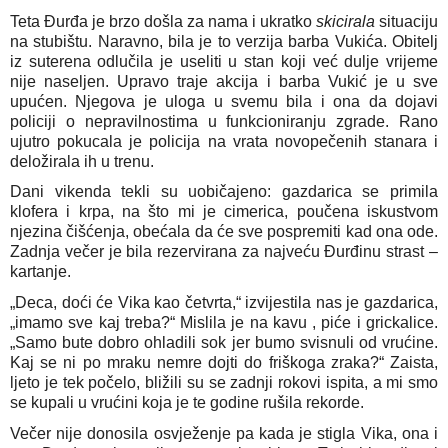
Teta Đurđa je brzo došla za nama i ukratko
skicirala
situaciju
na stubištu. Naravno, bila je to verzija barba Vukića. Obitelj
iz suterena odlučila je useliti u stan koji već dulje vrijeme
nije naseljen. Upravo traje akcija i barba Vukić je u sve
upućen. Njegova je uloga u svemu bila i ona da dojavi
policiji o nepravilnostima u funkcioniranju zgrade. Rano
ujutro pokucala je policija na vrata novopečenih stanara i
deložirala ih u trenu.
Dani vikenda tekli su uobičajeno: gazdarica se primila
klofera i krpa, na što mi je cimerica, poučena iskustvom
njezina čišćenja, obećala da će sve pospremiti kad ona ode.
Zadnja večer je bila rezervirana za najveću Đurđinu strast –
kartanje.
„Deca, doći će Vika kao četvrta,“ izvijestila nas je gazdarica,
„imamo sve kaj treba?“ Mislila je na kavu , piće i grickalice.
„Samo bute dobro ohladili sok jer bumo svisnuli od vrućine.
Kaj se ni po mraku nemre dojti do friškoga zraka?“ Zaista,
ljeto je tek počelo, bližili su se zadnji rokovi ispita, a mi smo
se kupali u vrućini koja je te godine rušila rekorde.
Večer nije donosila osvježenje pa kada je stigla Vika, ona i