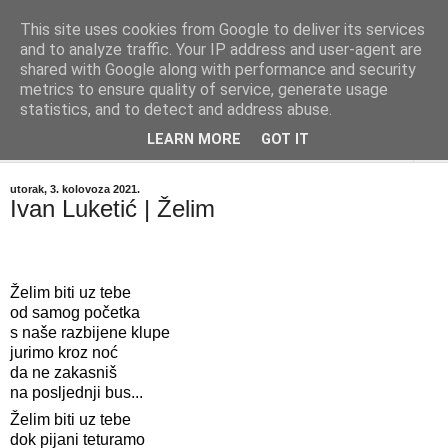
This site uses cookies from Google to deliver its services
"Kvaka"
and to analyze traffic. Your IP address and user-agent are
shared with Google along with performance and security
metrics to ensure quality of service, generate usage
Časopis za književnost ISSN 2459-5632
statistics, and to detect and address abuse.
LEARN MORE
GOT IT
▼
utorak, 3. kolovoza 2021.
Ivan Luketić | Želim
Želim biti uz tebe
od samog početka
s naše razbijene klupe
jurimo kroz noć
da ne zakasniš
na posljednji bus...
Želim biti uz tebe
dok pijani teturamo