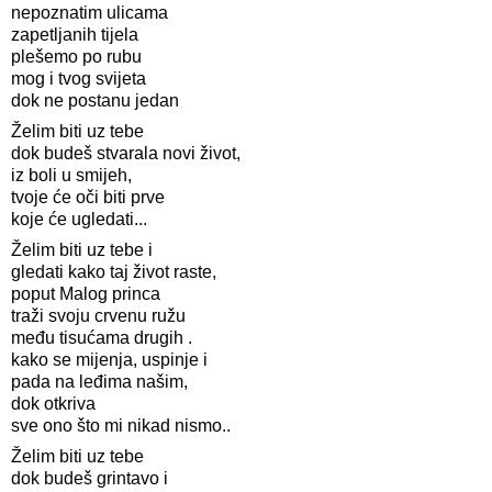
nepoznatim ulicama
zapetljanih tijela
plešemo po rubu
mog i tvog svijeta
dok ne postanu jedan
Želim biti uz tebe
dok budeš stvarala novi život,
iz boli u smijeh,
tvoje će oči biti prve
koje će ugledati...
Želim biti uz tebe i
gledati kako taj život raste,
poput Malog princa
traži svoju crvenu ružu
među tisućama drugih .
kako se mijenja, uspinje i
pada na leđima našim,
dok otkriva
sve ono što mi nikad nismo..
Želim biti uz tebe
dok budeš grintavo i