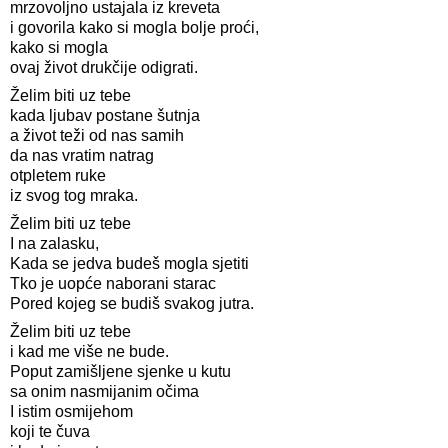
mrzovoljno ustajala iz kreveta
i govorila kako si mogla bolje proći,
kako si mogla
ovaj život drukčije odigrati.
Želim biti uz tebe
kada ljubav postane šutnja
a život teži od nas samih
da nas vratim natrag
otpletem ruke
iz svog tog mraka.
Želim biti uz tebe
I na zalasku,
Kada se jedva budeš mogla sjetiti
Tko je uopće naborani starac
Pored kojeg se budiš svakog jutra.
Želim biti uz tebe
i kad me više ne bude.
Poput zamišljene sjenke u kutu
sa onim nasmijanim očima
I istim osmijehom
koji te čuva