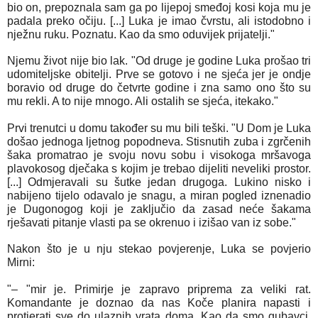
bio on, prepoznala sam ga po lijepoj smeđoj kosi koja mu je
padala preko očiju. [...] Luka je imao čvrstu, ali istodobno i
nježnu ruku. Poznatu. Kao da smo oduvijek prijatelji."
Njemu život nije bio lak. "Od druge je godine Luka prošao tri
udomiteljske obitelji. Prve se gotovo i ne sjeća jer je ondje
boravio od druge do četvrte godine i zna samo ono što su
mu rekli. A to nije mnogo. Ali ostalih se sjeća, itekako."
Prvi trenutci u domu također su mu bili teški. "U Dom je Luka
došao jednoga ljetnog popodneva. Stisnutih zuba i zgrčenih
šaka promatrao je svoju novu sobu i visokoga mršavoga
plavokosog dječaka s kojim je trebao dijeliti neveliki prostor.
[...] Odmjeravali su šutke jedan drugoga. Lukino nisko i
nabijeno tijelo odavalo je snagu, a miran pogled iznenadio
je Dugonogog koji je zaključio da zasad neće šakama
rješavati pitanje vlasti pa se okrenuo i izišao van iz sobe."
Nakon što je u nju stekao povjerenje, Luka se povjerio
Mirni:
"– "mir je. Primirje je zapravo priprema za veliki rat.
Komandante je doznao da nas Koče planira napasti i
protjerati sve do ulaznih vrata doma. Kao da smo gubavci.