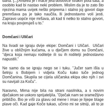
dana. [...] Andrea je i inače jela doslovce svakih pola sata, a
osobito kad bi nastao neki problem. Mislim da je to zato što
njezina mama uvijek nešto priprema i stalno joj govori daje
premršava pa je tako naučila. Ili jednostavno voli jesti.
Zapravo uopće nije mršava, ali kad ti netko to stalno govori,
na kraju povjeruješ u to."
Domčani i Uličari
Na livadi se igraju dvije ekipe: Domčani i Uličari. Uličari
žive u obližnjim kućama, a u dječjem domu su Domčani,
"djeca koja nemaju roditelje ili su ih roditelji jednostavno
napustili."
Ne samo da se igraju nego se i tuku. "Jučer sam išla u
šetnju s Bobijem i vidjela Koču kako tuče jednog
Domčanina. Skupila se cijela uličarska ekipa oko njih i svi
su navijali za Koču".
Naravno, Mirna nije bila na strani nasilnika, a s novim
dječakom se uskoro sprijateljila. "Dječak nam se sramežljivo
približio. Bio je viši za glavu od mene i imao je lijepe blage
plave oči. Kad gaje Koče tukao, učinio mi se sitniji, ali to je