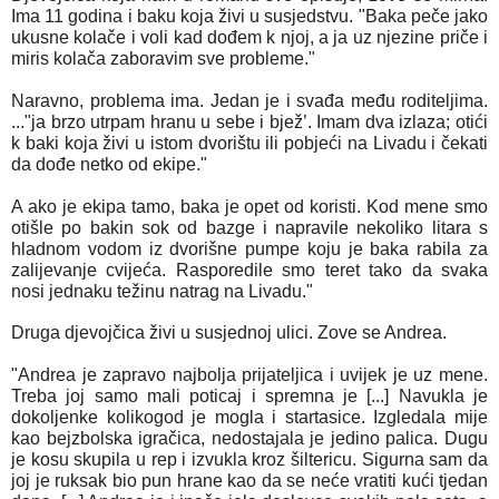
Ima 11 godina i baku koja živi u susjedstvu. "Baka peče jako
ukusne kolače i voli kad dođem k njoj, a ja uz njezine priče i
miris kolača zaboravim sve probleme."
Naravno, problema ima. Jedan je i svađa među roditeljima.
..."ja brzo utrpam hranu u sebe i bjež’. Imam dva izlaza; otići
k baki koja živi u istom dvorištu ili pobjeći na Livadu i čekati
da dođe netko od ekipe."
A ako je ekipa tamo, baka je opet od koristi. Kod mene smo
otišle po bakin sok od bazge i napravile nekoliko litara s
hladnom vodom iz dvorišne pumpe koju je baka rabila za
zalijevanje cvijeća. Rasporedile smo teret tako da svaka
nosi jednaku težinu natrag na Livadu."
Druga djevojčica živi u susjednoj ulici. Zove se Andrea.
"Andrea je zapravo najbolja prijateljica i uvijek je uz mene.
Treba joj samo mali poticaj i spremna je [...] Navukla je
dokoljenke kolikogod je mogla i startasice. Izgledala mije
kao bejzbolska igračica, nedostajala je jedino palica. Dugu
je kosu skupila u rep i izvukla kroz šiltericu. Sigurna sam da
joj je ruksak bio pun hrane kao da se neće vratiti kući tjedan