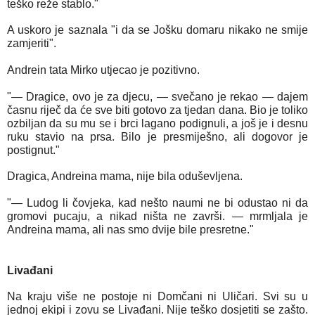
teško reže stablo."
A uskoro je saznala "i da se Jošku domaru nikako ne smije
zamjeriti".
Andrein tata Mirko utjecao je pozitivno.
"— Dragice, ovo je za djecu, — svečano je rekao — dajem
časnu riječ da će sve biti gotovo za tjedan dana. Bio je toliko
ozbiljan da su mu se i brci lagano podignuli, a još je i desnu
ruku stavio na prsa. Bilo je presmiješno, ali dogovor je
postignut."
Dragica, Andreina mama, nije bila oduševljena.
"— Ludog li čovjeka, kad nešto naumi ne bi odustao ni da
gromovi pucaju, a nikad ništa ne završi. — mrmljala je
Andreina mama, ali nas smo dvije bile presretne."
Livađani
Na kraju više ne postoje ni Domčani ni Uličari. Svi su u
jednoj ekipi i zovu se Livađani. Nije teško dosjetiti se zašto.