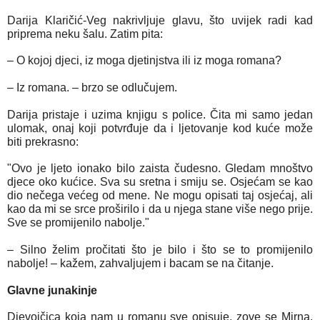
Darija Klaričić-Veg nakrivljuje glavu, što uvijek radi kad
priprema neku šalu. Zatim pita:
– O kojoj djeci, iz moga djetinjstva ili iz moga romana?
– Iz romana. – brzo se odlučujem.
Darija pristaje i uzima knjigu s police. Čita mi samo jedan
ulomak, onaj koji potvrđuje da i ljetovanje kod kuće može
biti prekrasno:
"Ovo je ljeto ionako bilo zaista čudesno. Gledam mnoštvo
djece oko kućice. Sva su sretna i smiju se. Osjećam se kao
dio nečega većeg od mene. Ne mogu opisati taj osjećaj, ali
kao da mi se srce proširilo i da u njega stane više nego prije.
Sve se promijenilo nabolje."
– Silno želim pročitati što je bilo i što se to promijenilo
nabolje! – kažem, zahvaljujem i bacam se na čitanje.
Glavne junakinje
Djevojčica koja nam u romanu sve opisuje, zove se Mirna.