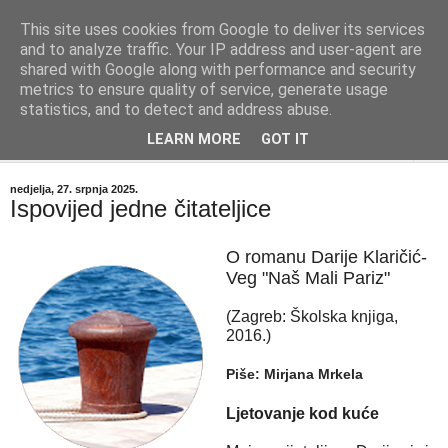
This site uses cookies from Google to deliver its services
"Kvaka"
and to analyze traffic. Your IP address and user-agent are
shared with Google along with performance and security
metrics to ensure quality of service, generate usage
Časopis za književnost ISSN 2459-5632
statistics, and to detect and address abuse.
LEARN MORE
GOT IT
▼
nedjelja, 27. srpnja 2025.
Ispovijed jedne čitateljice
O romanu Darije Klaričić-
Veg "Naš Mali Pariz"
(Zagreb: Školska knjiga,
2016.)
Piše: Mirjana Mrkela
Ljetovanje kod kuće