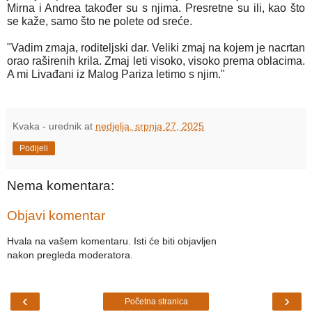
Mirna i Andrea također su s njima. Presretne su ili, kao što
se kaže, samo što ne polete od sreće.
"Vadim zmaja, roditeljski dar. Veliki zmaj na kojem je nacrtan
orao raširenih krila. Zmaj leti visoko, visoko prema oblacima.
A mi Livađani iz Malog Pariza letimo s njim."
Kvaka - urednik
at
nedjelja, srpnja 27, 2025
Podijeli
Nema komentara:
Objavi komentar
Hvala na vašem komentaru. Isti će biti objavljen
nakon pregleda moderatora.
‹
›
Početna stranica