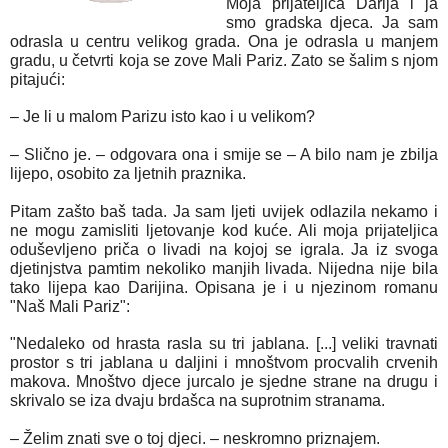
Moja prijateljica Darija i ja
smo gradska djeca. Ja sam
odrasla u centru velikog grada. Ona je odrasla u manjem
gradu, u četvrti koja se zove Mali Pariz. Zato se šalim s njom
pitajući:
– Je li u malom Parizu isto kao i u velikom?
– Slično je. – odgovara ona i smije se – A bilo nam je zbilja
lijepo, osobito za ljetnih praznika.
Pitam zašto baš tada. Ja sam ljeti uvijek odlazila nekamo i
ne mogu zamisliti ljetovanje kod kuće. Ali moja prijateljica
oduševljeno priča o livadi na kojoj se igrala. Ja iz svoga
djetinjstva pamtim nekoliko manjih livada. Nijedna nije bila
tako lijepa kao Darijina. Opisana je i u njezinom romanu
"Naš Mali Pariz":
"Nedaleko od hrasta rasla su tri jablana. [...] veliki travnati
prostor s tri jablana u daljini i mnoštvom procvalih crvenih
makova. Mnoštvo djece jurcalo je sjedne strane na drugu i
skrivalo se iza dvaju brdašca na suprotnim stranama.
– Želim znati sve o toj djeci. – neskromno priznajem.