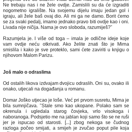
Ne trebaju nas i ne žele ovdje. Zamislili su da će izgraditi
nogometno igralište. Na svojemu dijelu imaju jedan gol i
igraju, ali žele baš ovaj dio. Ali mi ga ne damo. Borit ćemo
se za svaki pedalj, imamo jednako pravo biti ovdje kao i oni.
Livada nije ničija. Nama je ovo sloboda, razumiješ?"
Razumjela je. I više od toga – imala je odlične ideje koje
vam ovdje neću otkrivati. Ako želite znati što je Mirna
smislila i kako je sve proteklo, sami ćete zaviriti u knjigu o
njihovom Malom Parizu.
Još malo o odraslima
Od ostalih likova izdvajam dvojicu odraslih. Oni su, ovako ili
onako, utjecali na događanja u romanu.
Domar Joško utjecao je loše. Već pri prvom susretu, Mirna je
bila sumnjičava. "Stale smo kao ukopane. Polako sam se
okrenula i ugledala starog čovjeka, vrlo visokoga i
naboranoga. Podsjetio me na jablan koji samo što se ne ruši
jer je ispucao od starosti. [...] zbog nekoga se čudnog
razloga počeo smijati, a smijeh je zvučao poput pile koja