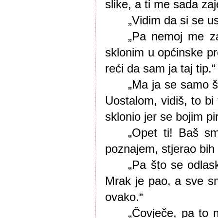
slike, a ti me sada za
„Vidim da si se us
„Pa nemoj me za
sklonim u općinske pro
reći da sam ja taj tip.“
„Ma ja se samo šal
Uostalom, vidiš, to bi 
sklonio jer se bojim p
„Opet ti! Baš sm
poznajem, stjerao bih 
„Pa što se odlask
Mrak je pao, a sve sm
ovako.“ 
„Čovječe, pa to m