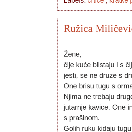
Labels:
crtice
,
kratke 
Ružica Miličevi
Žene,
čije kuće blistaju i s 
jesti, se ne druze s 
One brisu tugu s orma
Njima ne trebaju druge
jutarnje kavice. One 
s prašinom.
Golih ruku kidaju tugu 