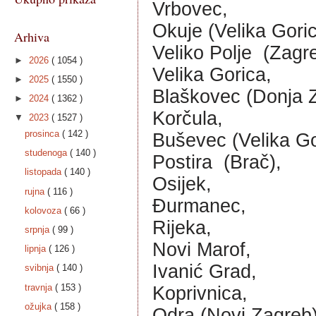
Vrbovec,
Okuje (Velika Goric
Arhiva
Veliko Polje  (Zagr
►
2026
( 1054 )
Velika Gorica,
►
2025
( 1550 )
Blaškovec (Donja Z
►
2024
( 1362 )
Korčula, 
▼
2023
( 1527 )
prosinca
( 142 )
Buševec (Velika Go
studenoga
( 140 )
Postira  (Brač),
listopada
( 140 )
Osijek,
rujna
( 116 )
Đurmanec,
kolovoza
( 66 )
Rijeka,
srpnja
( 99 )
Novi Marof,
lipnja
( 126 )
Ivanić Grad, 
svibnja
( 140 )
travnja
( 153 )
Koprivnica,
ožujka
( 158 )
Odra (Novi Zagreb)