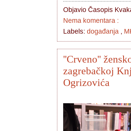
Objavio Časopis
Kvaka
Nema komentara :
Labels:
događanja
,
MH
''Crveno'' žensk
zagrebačkoj Knj
Ogrizovića