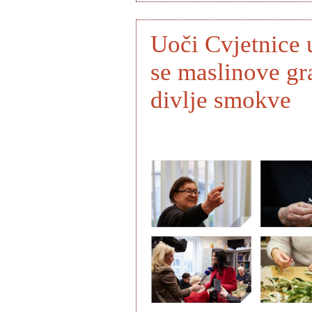
Uoči Cvjetnice u
se maslinove gra
divlje smokve