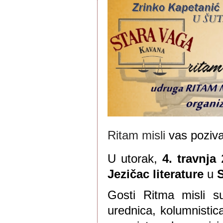
Ritam misli
 vas poziva
U utorak, 
4. travnja
 
Jezičac literature
 u 
S
Gosti Ritma misli su
urednica, kolumnistica