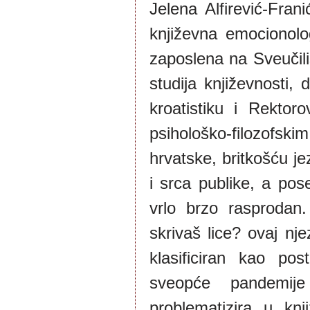
Jelena Alfirević-Fran
književna emocionolog
zaposlena na Sveučili
studija književnosti,
kroatistiku i Rekto
psihološko-filozofs
hrvatske, britkošću je
i srca publike, a pos
vrlo brzo rasprodan
skrivaš lice? ovaj nje
klasificiran kao pos
sveopće pandemije 
problematizira u knj