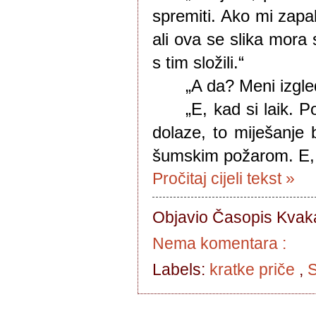
spremiti. Ako mi zapal
ali ova se slika mora s
s tim složili.“
„A da? Meni izgled
„E, kad si laik. 
dolaze, to miješanje 
šumskim požarom. E, to 
Pročitaj cijeli tekst »
Objavio Časopis
Kvaka
Nema komentara :
Labels:
kratke priče
,
S