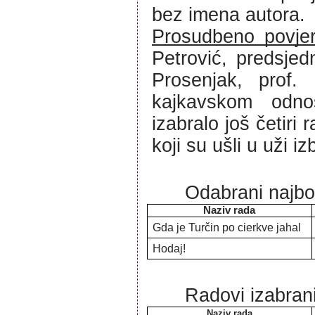
bez imena autora. 
Prosudbeno povje
Petrović, predsjedn
Prosenjak, prof.
kajkavskom odno
izabralo još četiri
koji su ušli u uži iz
Odabrani najbolj
Naziv rada
Gda je Turčin po cierkve jahal
Hodaj!
Radovi izabrani 
Naziv rada