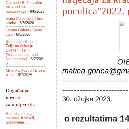
Gospode Bože, zašto
nalikuješ na
poculica"2022. 
bukowskog?
- 8/8/2026
Ivana Seletković | Ime
straha
- 8/8/2026
Lorena Galeta | Šesto
čulo
- 8/8/2026
Spomenka Krebs |
Želje na čekanju -
Dichterin sein
(Verbundenheit und
Naturschutz)
- 8/7/202
6
matica.gorica@gma
Miljenka Koštro | Breza
bijela
- 8/7/2026
-----------------------
-----------------------
Događanja,
novosti,
30. ožujka 2023.
zanimljivosti...
Promocije knjiga,
o rezultatima 14
sajmovi, festivali,
gostovanja. . .