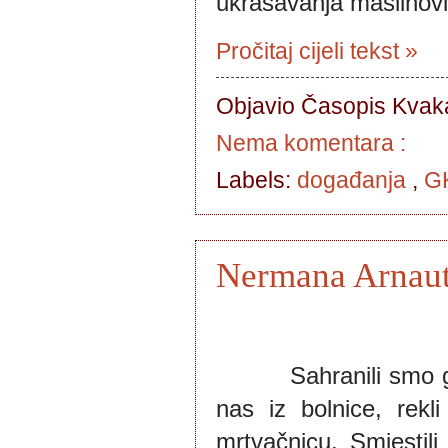
ukrašavanja maslinovi
Pročitaj cijeli tekst »
Objavio Časopis
Kvaka
Nema komentara :
Labels:
događanja
,
GK
Nermana Arnaut
         Sahranili smo
nas iz bolnice, rek
mrtvačnicu. Smjestili