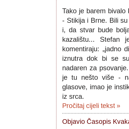
Tako je barem bivalo k
- Stikija i Brne. Bili 
i, da stvar bude bolja
kazalištu... Stefan
komentiraju: „jadno di
iznutra dok bi se s
nadaren za psovanje. N
je tu nešto više - n
glasove, imao je instik
iz srca.
Pročitaj cijeli tekst »
Objavio Časopis
Kvaka