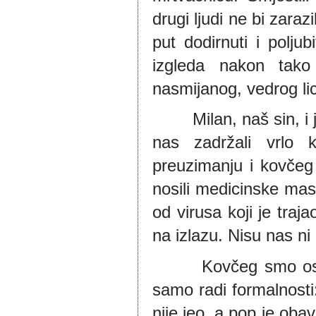
drugi ljudi ne bi zarazi
put dodirnuti i poljub
izgleda nakon tako
nasmijanog, vedrog lica
        Milan, naš sin, 
nas zadržali vrlo k
preuzimanju i kovčeg s
nosili medicinske maske
od virusa koji je traj
na izlazu. Nisu nas ni 
       Kovčeg smo os
samo radi formalnosti:
nije jeo, a pop je oba