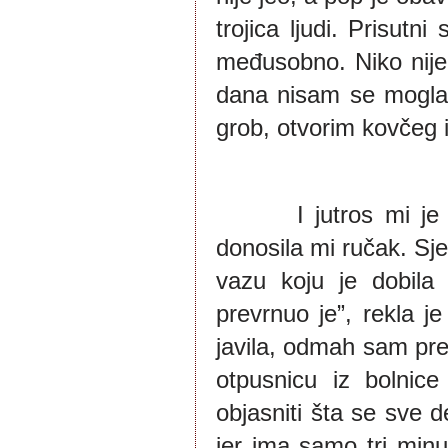
trojica ljudi. Prisutn
međusobno. Niko nije 
dana nisam se mogla 
grob, otvorim kovčeg i
       I jutros mi je
donosila mi ručak. Sjed
vazu koju je dobila 
prevrnuo je”, rekla j
javila, odmah sam pre
otpusnicu iz bolnic
objasniti šta se sve d
jer ima samo tri min