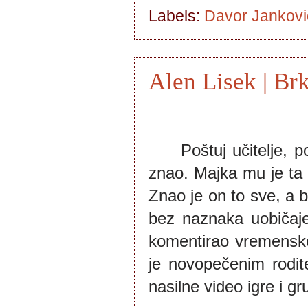
Labels:
Davor Jankov
Alen Lisek | Br
Poštuj učitelje, p
znao. Majka mu je ta e
Znao je on to sve, a b
bez naznaka uobičajen
komentirao vremenske
je novopečenim rodit
nasilne video igre i g