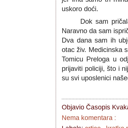
uskoro doći.
      Dok sam pričala
Naravno da sam ispričal
Dva dana sam ih ubjeđ
otac živ. Medicinska se
Tomicu Preloga u odj
prijaviti policiji, što i
su svi uposlenici naš
Objavio Časopis
Kvaka
Nema komentara :