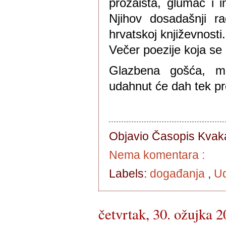
prozaista, glumac i i
Njihov dosadašnji r
hrvatskoj književnosti
Večer poezije koja se
Glazbena gošća, ml
udahnut će dah tek pro
Objavio Časopis
Kvaka
Nema komentara :
Labels:
događanja
,
Ud
četvrtak, 30. ožujka 2