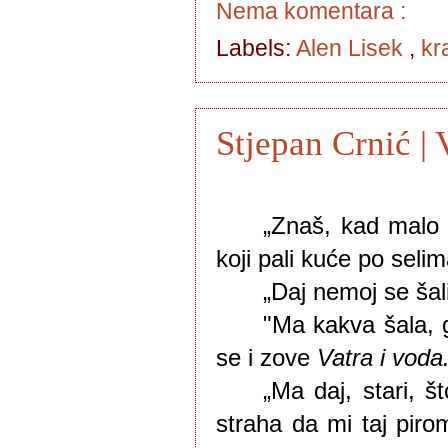
Nema komentara :
Labels:
Alen Lisek
,
kr
Stjepan Crnić | 
„Znaš, kad malo b
koji pali kuće po selim
„Daj nemoj se šali
"Ma kakva šala, g
se i zove 
Vatra i voda
„Ma daj, stari, š
straha da mi taj piro