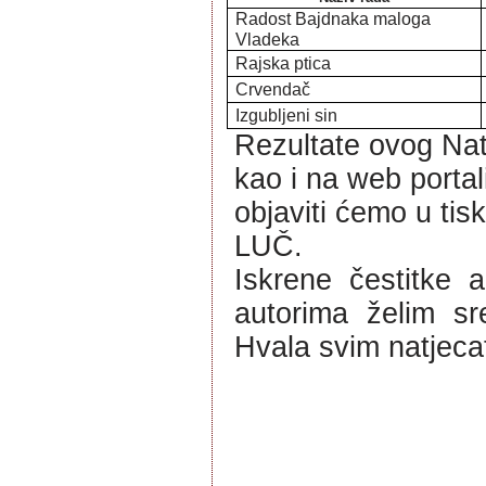
Radost Bajdnaka maloga 
Vladeka
Rajska ptica
Crvendač
Izgubljeni sin
Rezultate ovog Natj
kao i na web portal
objaviti ćemo u ti
LUČ.
Iskrene čestitke 
autorima želim s
Hvala svim natjecat