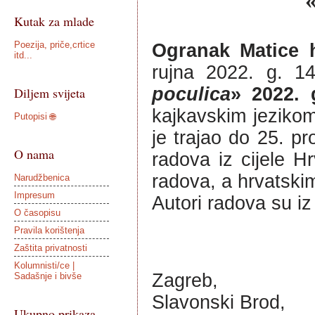
Kutak za mlade
Poezija, priče,crtice
Ogranak Matice h
itd...
rujna 2022. g. 14
poculica
» 2022. 
Diljem svijeta
kajkavskim jezikom 
Putopisi 🌐
je trajao do 25. pr
O nama
radova iz cijele H
radova, a hrvatski
Narudžbenica
Impresum
Autori radova su iz
O časopisu
Pravila korištenja
Zaštita privatnosti
Kolumnisti/ce |
Zagreb, 
Sadašnje i bivše
Slavonski Brod,
Ukupno prikaza