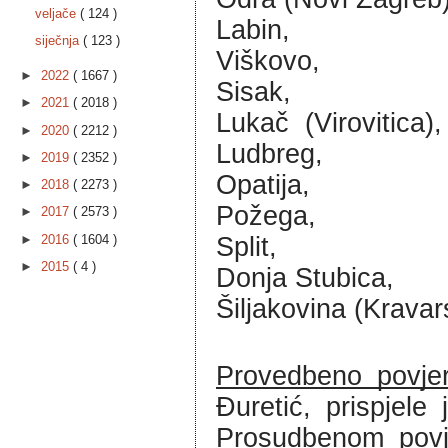
veljače
( 124 )
Labin,
siječnja
( 123 )
Viškovo,
►
2022
( 1667 )
Sisak,
►
2021
( 2018 )
Lukač  (Virovitica),
►
2020
( 2212 )
Ludbreg,
►
2019
( 2352 )
Opatija,
►
2018
( 2273 )
Požega,
►
2017
( 2573 )
►
2016
( 1604 )
Split,
►
2015
( 4 )
Donja Stubica,
Šiljakovina (Kravar
Provedbeno povje
Đuretić, prispjele 
Prosudbenom povj