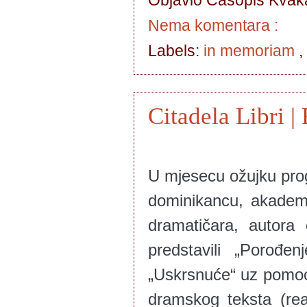
Nema komentara :
Labels:
in memoriam
,
Citadela Libri |
U mjesecu ožujku pro
dominikancu, akademi
dramatičara, autora
predstavili „Porođe
„Uskrsnuće“ uz pomoć
dramskog teksta (re