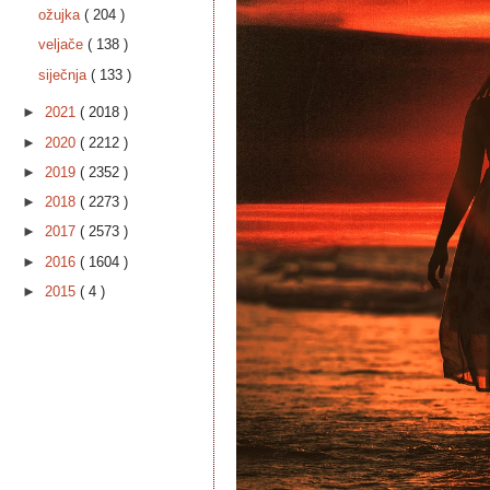
ožujka
( 204 )
veljače
( 138 )
siječnja
( 133 )
►
2021
( 2018 )
►
2020
( 2212 )
►
2019
( 2352 )
►
2018
( 2273 )
►
2017
( 2573 )
►
2016
( 1604 )
►
2015
( 4 )