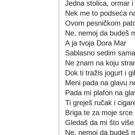
Jedna stolica, ormar i
Nek me to podseća n
Ovom pesničkom pato
Ne, nemoj da budeš m
A ja tvoja Dora Mar
Sablasno sedim sama i
Ne znam na koju stran
Dok ti tražis jogurt i g
Meni pada na glavu n
Pada mi plafon na glav
Ti greješ ručak i cigar
Briga te za moje srce
Gledaš da mi što više 
Ne, nemoj da budeš m