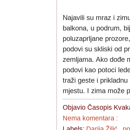
Najavili su mraz i zi
balkona, u podrum, bi
poluzaprljane prozore,
podovi su skliski od p
zemljama. Ako dođe mr
podovi kao potoci lede
traži geste i prikladn
mjestu. I zima može p
Objavio Časopis
Kvaka
Nema komentara :
Labels:
Darija Žilić
,
po