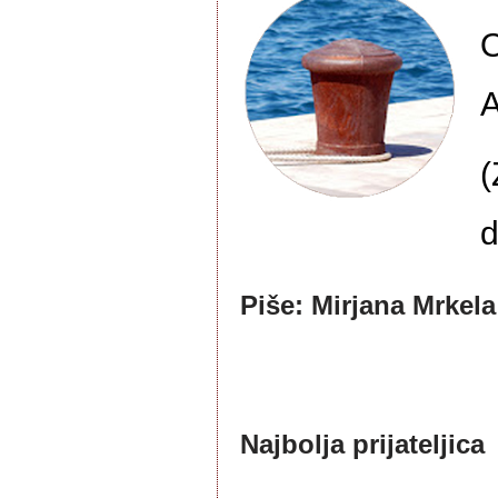
O
A
(
d
Piše: Mirjana Mrkel
Najbolja prijateljica