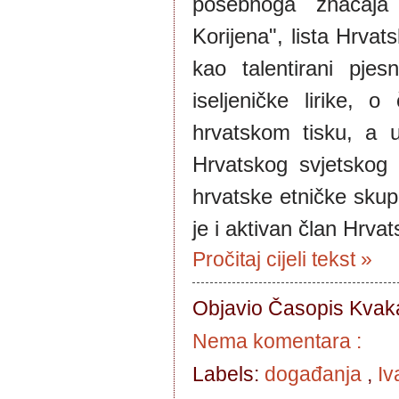
posebnoga značaja
Korijena", lista Hrvat
kao talentirani pje
iseljeničke lirike,
hrvatskom tisku, a 
Hrvatskog svjetskog 
hrvatske etničke skup
je i aktivan član Hrv
Pročitaj cijeli tekst »
Objavio Časopis
Kvaka
Nema komentara :
Labels:
događanja
,
Iv