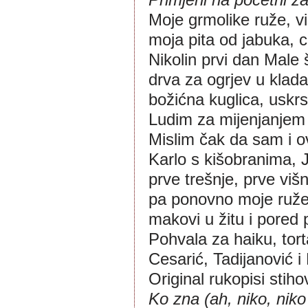
Moje grmolike ruže, vi
moja pita od jabuka, c
Nikolin prvi dan Male 
drva za ogrjev u klad
božićna kuglica, uskrs
Ludim za mijenjanjem 
Mislim čak da sam i ov
Karlo s kišobranima, 
prve trešnje, prve viš
pa ponovno moje ruže,
makovi u žitu i pored 
Pohvala za haiku, tort
Cesarić, Tadijanović 
Original rukopisi stiho
Ko zna (ah, niko, niko