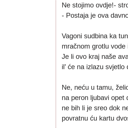
Ne stojimo ovdje!- str
- Postaja je ova davno
Vagoni sudbina ka tune
mračnom grotlu vode i
Je li ovo kraj naše av
il’ će na izlazu svjetl
Ne, neću u tamu, želio
na peron ljubavi opet 
ne bih li je sreo dok n
povratnu ću kartu dvo