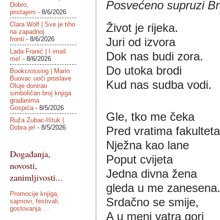
Posvećeno supruzi Br
Dobro,
pristajem
- 8/6/2026
Clara Wolf | Sve je tiho
Život je rijeka.
na zapadnoj
fronti
- 8/6/2026
Juri od izvora 
Lada Franić | I imaš
Dok nas budi zora.
me!
- 8/6/2026
Do utoka brodi
Bookcrossing | Marin
Buovac uoči proslave
Kud nas sudba vodi.
Oluje donirao
simboličan broj knjiga
građanima
Gospića
- 8/5/2026
Gle, tko me čeka
Ruža Zubac-Ištuk |
Dobra je!
- 8/5/2026
Pred vratima fakulteta
Nježna kao lane
Događanja,
Poput cvijeta
novosti,
Jedna divna žena
zanimljivosti...
gleda u me zanesena
Promocije knjiga,
Srdačno se smije,
sajmovi, festivali,
gostovanja. . .
A u meni vatra gori