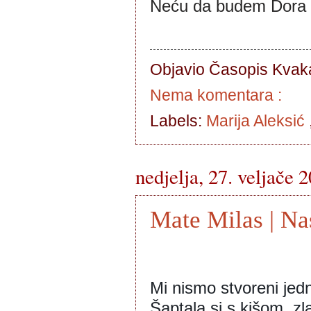
Neću da budem Dora 
Objavio Časopis
Kvaka
Nema komentara :
Labels:
Marija Aleksić
nedjelja, 27. veljače 
Mate Milas | Na
Mi nismo stvoreni jed
Šaptala si s kišom, zl