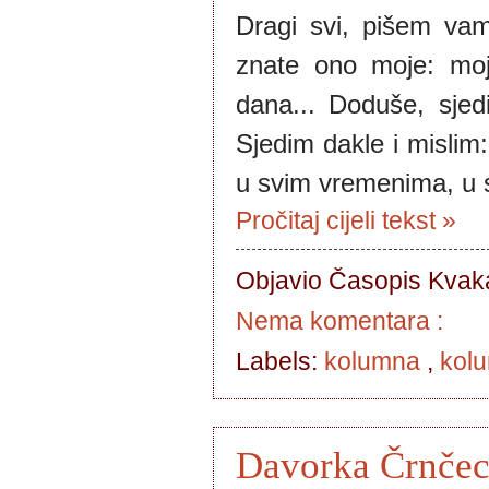
Dragi svi, pišem va
znate ono moje: moja 
dana... Doduše, sjed
Sjedim dakle i mislim: 
u svim vremenima, u s
Pročitaj cijeli tekst »
Objavio Časopis
Kvaka
Nema komentara :
Labels:
kolumna
,
kolu
Davorka Črnčec 