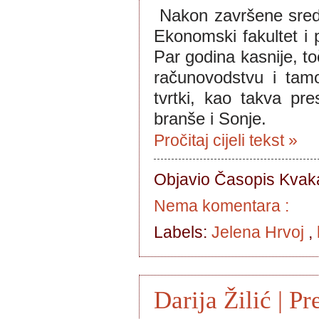
 Nakon završene srednj
Ekonomski fakultet i 
Par godina kasnije, to
računovodstvu i tamo
tvrtki, kao takva pre
branše i Sonje.  
Pročitaj cijeli tekst »
Objavio Časopis
Kvaka
Nema komentara :
Labels:
Jelena Hrvoj
,
Darija Žilić | P