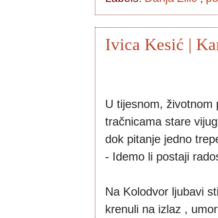
Ivica Kesić | Ka
U tijesnom, životnom 
tračnicama stare viju
dok pitanje jedno trep
- Idemo li postaji rados
Na Kolodvor ljubavi st
krenuli na izlaz , umor