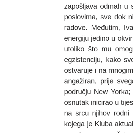
zapošljava odmah u sv
poslovima, sve dok ni
radove. Međutim, Iva
energiju jedino u okv
utoliko što mu omog
egzistenciju, kako sv
ostvaruje i na mnogim 
angažiran, prije sve
području New Yorka; 
osnutak inicirao u tij
na srcu njihov rodni 
kojega je Kluba aktua