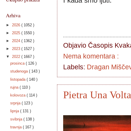
I kada smo ljuti.
Arhiva
►
2026
( 1052 )
►
2025
( 1550 )
►
2024
( 1362 )
Objavio Časopis
Kvaka
►
2023
( 1527 )
Nema komentara :
▼
2022
( 1667 )
prosinca
( 126 )
Labels:
Dragan Mišče
studenoga
( 143 )
listopada
( 140 )
rujna
( 110 )
Pietra Una Volta
kolovoza
( 114 )
srpnja
( 123 )
lipnja
( 131 )
svibnja
( 138 )
travnja
( 167 )