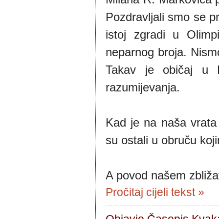
Pozdravljali smo se pr
istoj zgradi u Olimp
neparnog broja. Nismo 
Takav je običaj u B
razumijevanja.
Kad je na naša vrata n
su ostali u obruču koji
A povod našem zbližav
Pročitaj cijeli tekst »
Objavio Časopis
Kvaka