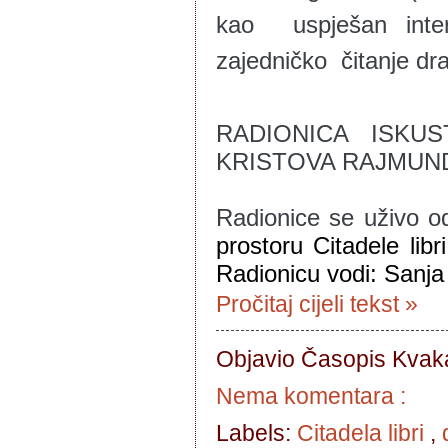
kao uspješan inte
zajedničko čitanje dr
RADIONICA ISKU
KRISTOVA RAJMUN
Radionice se uživo o
prostoru Citadele lib
Radionicu vodi: Sanja
Pročitaj cijeli tekst »
Objavio Časopis
Kvaka
Nema komentara :
Labels:
Citadela libri
,