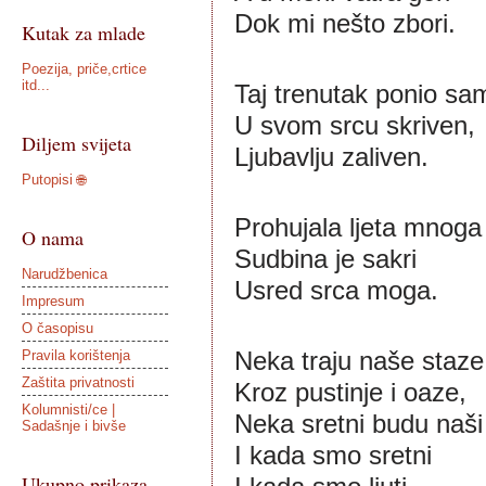
Dok mi nešto zbori.
Kutak za mlade
Poezija, priče,crtice
itd...
Taj trenutak ponio sa
U svom srcu skriven,
Diljem svijeta
Ljubavlju zaliven.
Putopisi 🌐
Prohujala ljeta mnoga
O nama
Sudbina je sakri
Narudžbenica
Usred srca moga.
Impresum
O časopisu
Neka traju naše staze
Pravila korištenja
Zaštita privatnosti
Kroz pustinje i oaze,
Kolumnisti/ce |
Neka sretni budu naši 
Sadašnje i bivše
I kada smo sretni
Ukupno prikaza