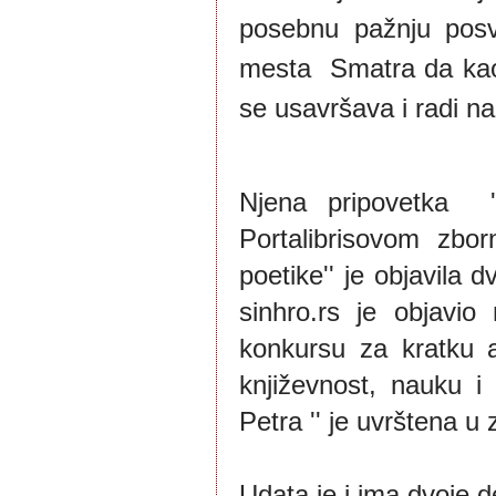
posebnu pažnju posve
mesta Smatra da kao
se usavršava i radi na
Njena pripovetka  
Portalibrisovom zborn
poetike'' je objavila d
sinhro.rs je objavio 
konkursu za kratku a
književnost, nauku i a
Petra '' je uvrštena u 
Udata je i ima dvoje d