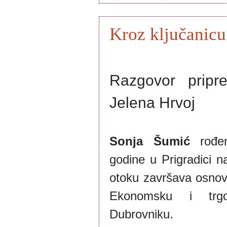
Kroz ključanicu
Razgovor pripre
Jelena Hrvoj
Sonja Šumić
rođe
godine u Prigradici n
otoku završava osnovn
Ekonomsku i trgo
Dubrovniku. 