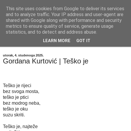
This site uses cookies from Google to deliver its services
"Kvaka"
and to analyze traffic. Your IP address and user-agent are
shared with Google along with performance and security
metrics to ensure quality of service, generate usage
Časopis za književnost ISSN 2459-5632
statistics, and to detect and address abuse.
LEARN MORE
GOT IT
▼
utorak, 4. studenoga 2025.
Gordana Kurtović | Teško je
Teško je rijeci
bez svoga mosta,
teško je ptici
bez modrog neba,
teško je oku
suzu skriti.
Teško je, najteže