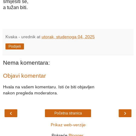
smiješiti se,
a tužan biti.
Kvaka - urednik
at
utorak, studenoga 04, 2025
Podijeli
Nema komentara:
Objavi komentar
Hvala na vašem komentaru. Isti će biti objavljen
nakon pregleda moderatora.
‹
›
Početna stranica
Prikaz web-verzije
Pokreće
Blogger
.