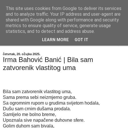
This site uses cookies from Google to deliver its services
"Kvaka"
and to analyze traffic. Your IP address and user-agent are
shared with Google along with performance and security
metrics to ensure quality of service, generate usage
Časopis za književnost ISSN 2459-5632
statistics, and to detect and address abuse.
LEARN MORE
GOT IT
▼
četvrtak, 20. ožujka 2025.
Irma Bahović Banić | Bila sam
zatvorenik vlastitog uma
Bila sam zatvorenik vlastitog uma,
Sama prema sebi neizmjerno gruba.
Sa ogromnim rupom u grudima svijetom hodala,
Dušu sam crnim dušama prodala.
Samljelo me bolno breme,
Upoznala sive napačene duhovne sfere.
Golim duhom sam bivala,