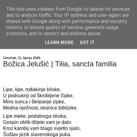
This site uses cookies from Google to deliver its services
"Kvaka"
and to analyze traffic. Your IP address and user-agent are
shared with Google along with performance and security
metrics to ensure quality of service, generate usage
Časopis za književnost ISSN 2459-5632
statistics, and to detect and address abuse.
LEARN MORE
GOT IT
▼
četvrtak, 11. lipnja 2026.
Božica Jelušić | Tilia, sancta familia
Lipe, lipe, rođakinje bliske,
U podsuknji od škrobljene čipke,
Miris sunca i škripanje zipke,
Medna nježnost, stranice biblijske.
Lipe meke, podatnoga struka,
Gospin oblik dlijeto vam je dalo.
Kroz kambij vam blago svjetlo sjalo,
Šuštav jezik slavenskoga puka.