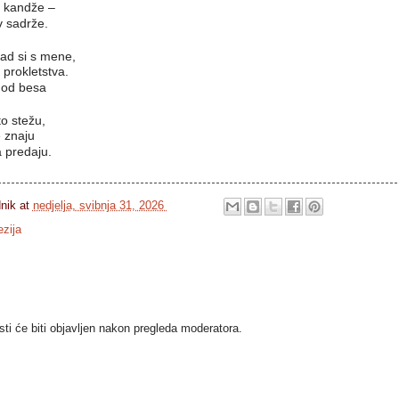
e kandže –
v sadrže.
sad si s mene,
 prokletstva.
m od besa
to stežu,
e znaju
 predaju.

dnik
at
nedjelja, svibnja 31, 2026
ezija
i će biti objavljen nakon pregleda moderatora.