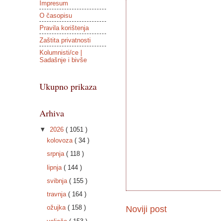
Impresum
O časopisu
Pravila korištenja
Zaštita privatnosti
Kolumnisti/ce |
Sadašnje i bivše
Ukupno prikaza
Arhiva
▼
2026
( 1051 )
kolovoza
( 34 )
srpnja
( 118 )
lipnja
( 144 )
svibnja
( 155 )
travnja
( 164 )
ožujka
( 158 )
Noviji post