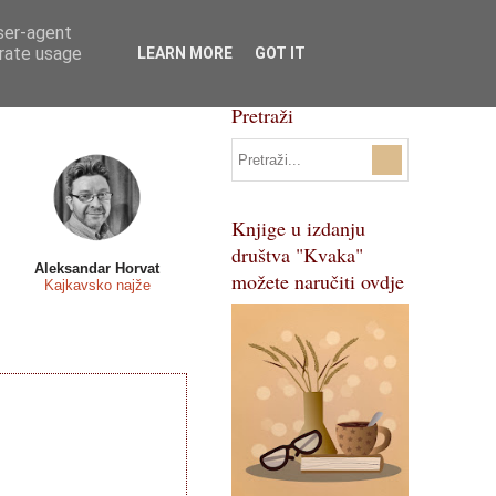
user-agent
Svi natječaji
Pojmovnik
erate usage
LEARN MORE
GOT IT
Pretraži
Knjige u izdanju
društva "Kvaka"
Aleksandar Horvat
možete naručiti ovdje
Kajkavsko najže