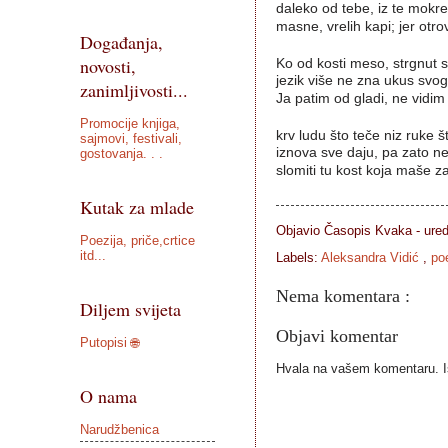
daleko od tebe, iz te mokr
masne, vrelih kapi; jer otro
Događanja,
novosti,
Ko od kosti meso, strgnut 
jezik više ne zna ukus svog
zanimljivosti...
Ja patim od gladi, ne vidi
Promocije knjiga,
krv ludu što teče niz ruke š
sajmovi, festivali,
iznova sve daju, pa zato n
gostovanja. . .
slomiti tu kost koja maše za
Kutak za mlade
Objavio Časopis
Kvaka - ure
Poezija, priče,crtice
itd...
Labels:
Aleksandra Vidić
,
po
Nema komentara :
Diljem svijeta
Objavi komentar
Putopisi 🌐
Hvala na vašem komentaru. Ist
O nama
Narudžbenica