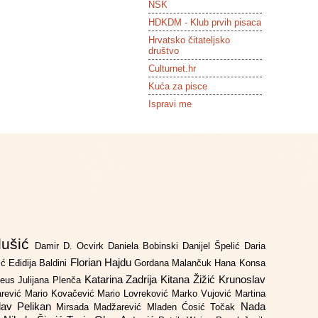
NSK
HDKDM - Klub prvih pisaca
Hrvatsko čitateljsko
društvo
Culturnet.hr
Kuća za pisce
Ispravi me
lušić
Damir D. Ocvirk
Daniela Bobinski
Danijel Špelić
Daria
Florian Hajdu
jić
Eđidija Baldini
Gordana Malančuk
Hana Konsa
Katarina Zadrija
Kitana Žižić
Krunoslav
deus
Julijana Plenča
arević
Mario Kovačević
Mario Lovreković
Marko Vujović
Martina
lav Pelikan
Nada
Mirsada Madžarević
Mladen Ćosić Točak