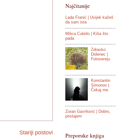
Najčitanije
Lada Franić | Uvijek kažeš
da sam ista
Milica Cubrilo | Kiša što
pada
Zdravko
Dolenec |
Fotosenrju
Konstantin
Simonov |
Čekaj me
Zoran Gavrilović | Dobro,
pristajem
Stariji postovi
Preporuke knjiga