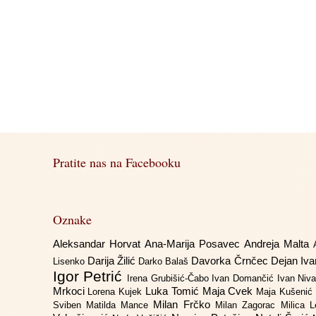
Pratite nas na Facebooku
Oznake
Aleksandar Horvat
Ana-Marija Posavec
Andreja Malta
Darija Žilić
Davorka Črnčec
Dejan Iv
Lisenko
Darko Balaš
Igor Petrić
Irena Grubišić-Čabo
Ivan Domančić
Ivan Niv
Mrkoci
Luka Tomić
Maja Cvek
Lorena Kujek
Maja Kušenić
Milan Frčko
Sviben
Matilda Mance
Milan Zagorac
Milica 