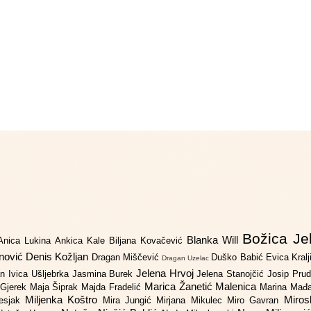
Božica Je
Blanka Will
Anica Lukina
Ankica Kale
Biljana Kovačević
anović
Denis Kožljan
Dragan Miščević
Duško Babić
Evica Kral
Dragan Uzelac
Jelena Hrvoj
an
Ivica Ušljebrka
Jasmina Burek
Jelena Stanojčić
Josip Pru
Marica Žanetić Malenica
 Gjerek
Maja Šiprak
Majda Fradelić
Marina Mađ
Miljenka Koštro
Miros
Lesjak
Mira Jungić
Mirjana Mikulec
Miro Gavran