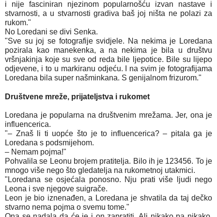
i nije fasciniran njezinom popularnošću izvan nastave i
stvarnosti, a u stvarnosti gradiva baš joj ništa ne polazi za
rukom."
No Loredani se divi Senka.
"Sve su joj se fotografije svidjele. Na nekima je Loredana
pozirala kao manekenka, a na nekima je bila u društvu
vršnjakinja koje su sve od reda bile ljepotice. Bile su lijepo
odjevene, i to u markiranu odjeću. I na svim je fotografijama
Loredana bila super našminkana. S genijalnom frizurom."
Društvene mreže, prijateljstva i rukomet
Loredana je popularna na društvenim mrežama. Jer, ona je
influencerica.
"– Znaš li ti uopće što je to influencerica? – pitala ga je
Loredana s podsmijehom.
– Nemam pojma!"
Pohvalila se Leonu brojem pratitelja. Bilo ih je 123456. To je
mnogo više nego što gledatelja na rukometnoj utakmici.
"Loredana se osjećala ponosno. Nju prati više ljudi nego
Leona i sve njegove suigrače.
Leon je bio iznenađen, a Loredana je shvatila da taj dečko
stvarno nema pojma o svemu tome."
Ona se nadala da će je i on zapratiti. Ali nikako pa nikako.