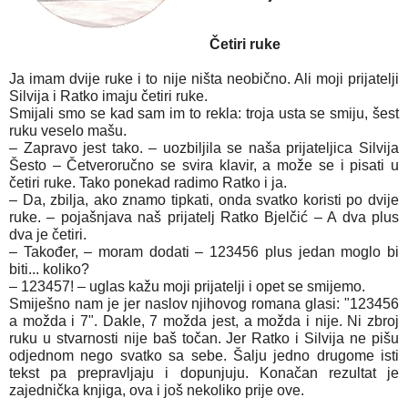
Četiri ruke
Ja imam dvije ruke i to nije ništa neobično. Ali moji prijatelji
Silvija i Ratko imaju četiri ruke.
Smijali smo se kad sam im to rekla: troja usta se smiju, šest
ruku veselo mašu.
– Zapravo jest tako. – uozbiljila se naša prijateljica Silvija
Šesto – Četveroručno se svira klavir, a može se i pisati u
četiri ruke. Tako ponekad radimo Ratko i ja.
– Da, zbilja, ako znamo tipkati, onda svatko koristi po dvije
ruke. – pojašnjava naš prijatelj Ratko Bjelčić – A dva plus
dva je četiri.
– Također, – moram dodati – 123456 plus jedan moglo bi
biti... koliko?
– 123457! – uglas kažu moji prijatelji i opet se smijemo.
Smiješno nam je jer naslov njihovog romana glasi: "123456
a možda i 7". Dakle, 7 možda jest, a možda i nije. Ni zbroj
ruku u stvarnosti nije baš točan. Jer Ratko i Silvija ne pišu
odjednom nego svatko sa sebe. Šalju jedno drugome isti
tekst pa prepravljaju i dopunjuju. Konačan rezultat je
zajednička knjiga, ova i još nekoliko prije ove.