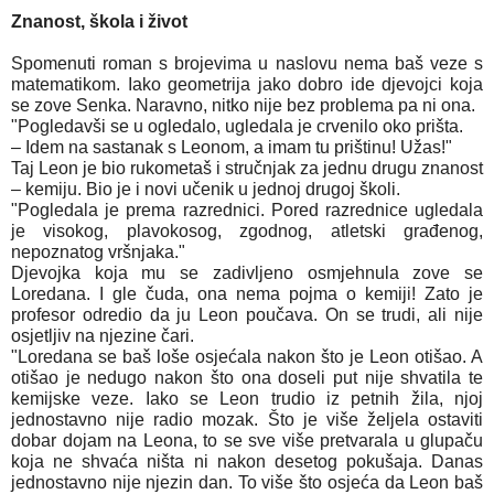
Znanost, škola i život
Spomenuti roman s brojevima u naslovu nema baš veze s
matematikom. Iako geometrija jako dobro ide djevojci koja
se zove Senka. Naravno, nitko nije bez problema pa ni ona.
"Pogledavši se u ogledalo, ugledala je crvenilo oko prišta.
– Idem na sastanak s Leonom, a imam tu prištinu! Užas!"
Taj Leon je bio rukometaš i stručnjak za jednu drugu znanost
– kemiju. Bio je i novi učenik u jednoj drugoj školi.
"Pogledala je prema razrednici. Pored razrednice ugledala
je visokog, plavokosog, zgodnog, atletski građenog,
nepoznatog vršnjaka."
Djevojka koja mu se zadivljeno osmjehnula zove se
Loredana. I gle čuda, ona nema pojma o kemiji! Zato je
profesor odredio da ju Leon poučava. On se trudi, ali nije
osjetljiv na njezine čari.
"Loredana se baš loše osjećala nakon što je Leon otišao. A
otišao je nedugo nakon što ona doseli put nije shvatila te
kemijske veze. Iako se Leon trudio iz petnih žila, njoj
jednostavno nije radio mozak. Što je više željela ostaviti
dobar dojam na Leona, to se sve više pretvarala u glupaču
koja ne shvaća ništa ni nakon desetog pokušaja. Danas
jednostavno nije njezin dan. To više što osjeća da Leon baš