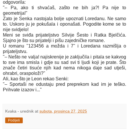
odgovorila:
"– Pa, ako ti shvaćaš, zašto ne bih ja?! Pa nije to
geometrija!"
Zato je Senka nastojala bolje upoznati Loredanu. Ne samo
to. Uskoro ju je pokušala i oponašati. Pogodite kome se to
nije svidjelo!
Meni se sviđa prijateljstvo Silvije Šesto i Ratka Bjelčića.
Sjajno je što su prijatelji i pišu zajedničke romane.
U romanu "123456 a možda i 7" i Loredana razmišlja o
prijateljstvu.
"– Nešto ne valja! najiskrenije je zaključila i pitala se kakvog
to sve ima smisla i gdje su sad svi ti ljudi koji je prate. Što
znače četiri tisuće njih kad nema nikoga daje sad utješi,
ohrabri, oraspoloži?"
Ali, kao što je Leon rekao Senki:
"– Sportaši ne odustaju pred preprekom kad im je teško.
Prihvate izazov i..."
Kvaka - urednik
at
subota, prosinca 27, 2025
Podijeli