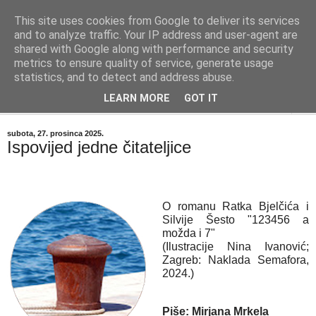
This site uses cookies from Google to deliver its services
"Kvaka"
and to analyze traffic. Your IP address and user-agent are
shared with Google along with performance and security
metrics to ensure quality of service, generate usage
Časopis za književnost ISSN 2459-5632
statistics, and to detect and address abuse.
LEARN MORE
GOT IT
▼
subota, 27. prosinca 2025.
Ispovijed jedne čitateljice
O romanu Ratka Bjelčića i
Silvije Šesto "123456 a
možda i 7"
(Ilustracije Nina Ivanović;
Zagreb: Naklada Semafora,
2024.)
Piše: Mirjana Mrkela