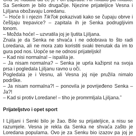
Sa Senkom je bilo drugačije. Njezine prijateljice Vesna i
Ljiljana obožavaju Loredanu.
"– Hoće li i njezin
TikTok
pokazivati kako se čupaju obrve i
češljaju trepavice? – zapitala ih je Senka podrugljivim
tonom.
– Možda hoće! – uzvratila joj je ljutita Ljiljana.
Znala je da Senka ne shvaća i ne odobrava to što radi
Loredana, ali ne mora zato koristiti svaki trenutak da im to
gura pod nos. Uopće se ne odnosi prijateljski!
– Kad nisi normalna! – ispalila je.
– Ja nisam normalna? – Senka je uprla kažiprst na svoja
prsa i pogledala Ljiljanu ravno u oči.
Pogledala je i Vesnu, ali Vesna joj nije pružila nimalo
podrške.
– Ja nisam normalna?! – ponovila je povrijeđeno Senka –
Ja?!
– Kad si protiv Loredane! – tiho je promrmljala Ljiljana."
Prijateljstvo i opet sport
I Ljiljani i Senki bilo je žao. Bile su prijateljice, a nisu se
razumjele. Vesna je rekla da Senka ne shvaća zašto je
Loredana popularna. Ovo je za Senku bio izazov pa joj je