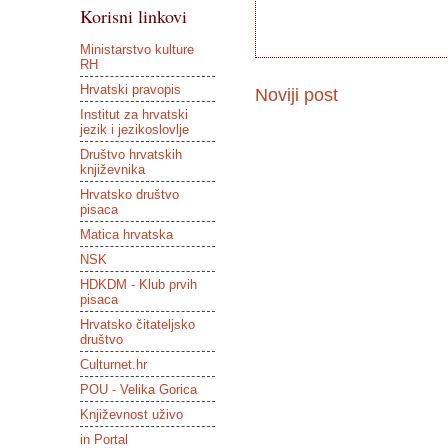
Korisni linkovi
Ministarstvo kulture
RH
Hrvatski pravopis
Noviji post
Institut za hrvatski
jezik i jezikoslovlje
Društvo hrvatskih
književnika
Hrvatsko društvo
pisaca
Matica hrvatska
NSK
HDKDM - Klub prvih
pisaca
Hrvatsko čitateljsko
društvo
Culturnet.hr
POU - Velika Gorica
Književnost uživo
in Portal