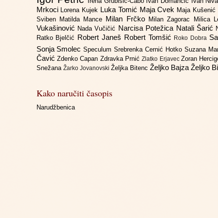
Irena Grubišić-Čabo
Ivan Domančić
Ivan Niv
Mrkoci
Luka Tomić
Maja Cvek
Lorena Kujek
Maja Kušenić
Milan Frčko
Sviben
Matilda Mance
Milan Zagorac
Milica 
Vukašinović
Narcisa Potežica
Natali Šarić
Nada Vučičić
Robert Janeš
Robert Tomšić
Sa
Ratko Bjelčić
Roko Dobra
Sonja Smolec
Speculum
Srebrenka Cernić Hotko
Suzana Ma
Čavić
Zdenko Capan
Zdravka Prnić
Zoran Herci
Zlatko Erjavec
Željko Bajza
Željko B
Snežana
Željka Bitenc
Žarko Jovanovski
Kako naručiti časopis
Narudžbenica