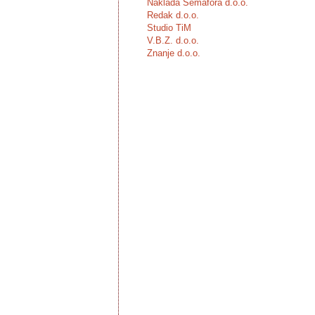
Naklada Semafora d.o.o.
Redak d.o.o.
Studio TiM
V.B.Z. d.o.o.
Znanje d.o.o.