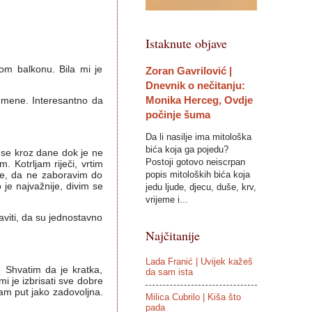
Istaknute objave
vom balkonu. Bila mi je
Zoran Gavrilović |
Dnevnik o nečitanju:
Monika Herceg, Ovdje
z mene. Interesantno da
počinje šuma
Da li nasilje ima mitološka
bića koja ga pojedu?
 se kroz dane dok je ne
Postoji gotovo neiscrpan
 Kotrljam riječi, vrtim
popis mitoloških bića koja
e, da ne zaboravim do
 je najvažnije, divim se
jedu ljude, djecu, duše, krv,
vrijeme i...
viti, da su jednostavno
Najčitanije
Lada Franić | Uvijek kažeš
 Shvatim da je kratka,
da sam ista
i je izbrisati sve dobre
am put jako zadovoljna.
Milica Cubrilo | Kiša što
pada