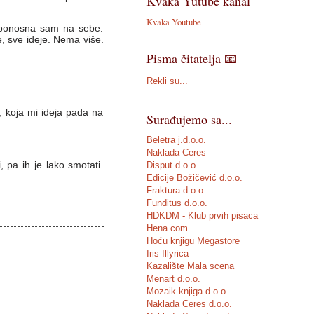
Kvaka Yutube kanal
Kvaka Youtube
 ponosna sam na sebe.
e, sve ideje. Nema više.
Pisma čitatelja 📧
Rekli su...
, koja mi ideja pada na
Surađujemo sa...
Beletra j.d.o.o.
Naklada Ceres
, pa ih je lako smotati.
Disput d.o.o.
Edicije Božičević d.o.o.
Fraktura d.o.o.
Funditus d.o.o.
HDKDM - Klub prvih pisaca
Hena com
Hoću knjigu Megastore
Iris Illyrica
Kazalište Mala scena
Menart d.o.o.
Mozaik knjiga d.o.o.
Naklada Ceres d.o.o.