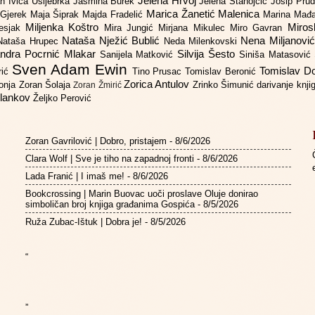
Jelena Hrvoj
an
Ivica Ušljebrka
Jasmina Burek
Jelena Stanojčić
Josip Pru
Marica Žanetić Malenica
 Gjerek
Maja Šiprak
Majda Fradelić
Marina Mađ
Miljenka Koštro
Miros
Lesjak
Mira Jungić
Mirjana Mikulec
Miro Gavran
Nataša Nježić Bublić
Nena Miljanovi
Nataša Hrupec
Neda Milenkovski
ndra Pocrnić Mlakar
Silvija Šesto
Sanijela Matković
Siniša Matasović
Sven Adam Ewin
Tomislav 
rić
Tino Prusac
Tomislav Beronić
Zorica Antulov
gonja
Zoran Šolaja
Zrinko Šimunić
darivanje knj
Zoran Žmirić
ilankov
Željko Perović
Zoran Gavrilović | Dobro, pristajem
- 8/6/2026
Clara Wolf | Sve je tiho na zapadnoj fronti
- 8/6/2026
Lada Franić | I imaš me!
- 8/6/2026
Bookcrossing | Marin Buovac uoči proslave Oluje donirao
simboličan broj knjiga građanima Gospića
- 8/5/2026
Ruža Zubac-Ištuk | Dobra je!
- 8/5/2026
“
”