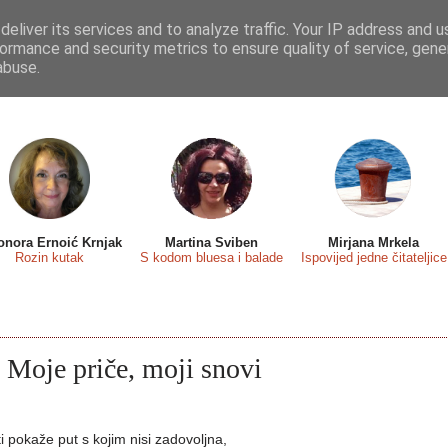
eliver its services and to analyze traffic. Your IP address and 
 sa...
Predstavljamo
Osvrti
Recenzije
Eseji
ormance and security metrics to ensure quality of service, gen
abuse.
onora Ernoić Krnjak
Martina Sviben
Mirjana Mrkela
Rozin kutak
S kodom bluesa i balade
Ispovijed jedne čitateljice
 Moje priče, moji snovi
i pokaže put s kojim nisi zadovoljna,