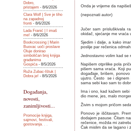
Dobro,
Onda je vrijeme da napišeš
pristajem
- 8/6/2026
Clara Wolf | Sve je tiho
(nepoznati autor)
na zapadnoj
fronti
- 8/6/2026
Jučer sam prisluškivala r
Lada Franić | I imaš
okidač, sjećanje me vraća 
me!
- 8/6/2026
Bookcrossing | Marin
Sjedim i dalje, a kako im
Buovac uoči proslave
poslije par rečenica odmah 
Oluje donirao
simboličan broj knjiga
Jednostavno volim kad se ri
građanima
Gospića
- 8/5/2026
Napišem otprilike pola pri
pišem sama vraća. Koji put
Ruža Zubac-Ištuk |
događaje, brišem, ponovo
Dobra je!
- 8/5/2026
ujutro. Često se i dignem i
sama sebi kao sam to dobro
Događanja,
Ima i ono, kad kažem sebi 
dio mene, jes, malo morgen
novosti,
zanimljivosti...
Živim s mojom pričom sed
Ponovo je iščitavam. Prem
Promocije knjiga,
dodajem pasuse. Čitam nano
sajmovi, festivali,
rečenice, možda mi zatreba
gostovanja. . .
Čak mislim da se lagano i z