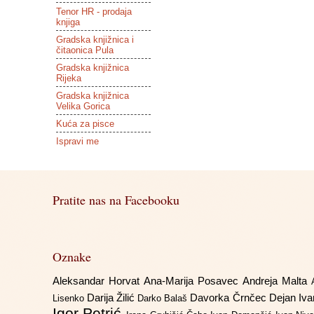
Tenor HR - prodaja
knjiga
Gradska knjižnica i
čitaonica Pula
Gradska knjižnica
Rijeka
Gradska knjižnica
Velika Gorica
Kuća za pisce
Ispravi me
Pratite nas na Facebooku
Oznake
Aleksandar Horvat
Ana-Marija Posavec
Andreja Malta
Darija Žilić
Davorka Črnčec
Dejan Iv
Lisenko
Darko Balaš
Igor Petrić