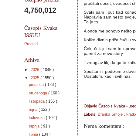
pročitati deset, dvadeset str
4,750,012
Svaki sam put kad konačn
Napravila sam nešto svoje, 
To je to.
Časopis Kvaka
A onda me ponovo nešto pot
ISSUU
Koliko divnih priča čuči u 
Pregled
Ček, ček jel sam to upravo
pamet za novu story.
Arhiva
Tvrdoglav lik, da ga to kat
►
2026
( 1045 )
Spuštam i podižem zidove sv
Uostalom, kao i svih nas.
▼
2025
( 1550 )
prosinca
( 128 )
studenoga
( 160 )
listopada
( 156 )
Objavio Časopis
Kvaka - ure
rujna
( 122 )
Labels:
Branka Smoje
,
kratk
kolovoza
( 102 )
Nema komentara :
srpnja
( 91 )
lipnja
( 134 )