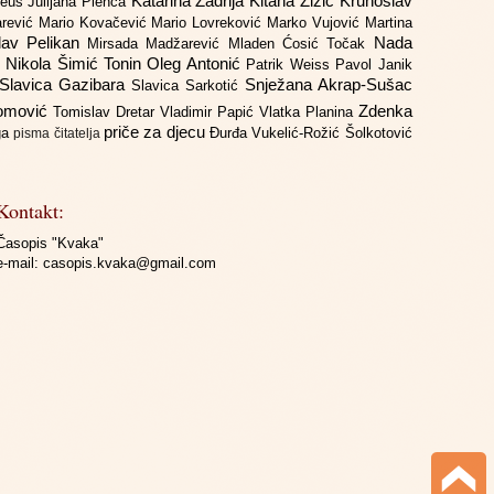
Katarina Zadrija
Kitana Žižić
Krunoslav
deus
Julijana Plenča
arević
Mario Kovačević
Mario Lovreković
Marko Vujović
Martina
lav Pelikan
Nada
Mirsada Madžarević
Mladen Ćosić Točak
ć
Nikola Šimić Tonin
Oleg Antonić
Patrik Weiss
Pavol Janik
Slavica Gazibara
Snježana Akrap-Sušac
Slavica Sarkotić
Domović
Zdenka
Tomislav Dretar
Vladimir Papić
Vlatka Planina
priče za djecu
iga
Đurđa Vukelić-Rožić
Šolkotović
pisma čitatelja
Kontakt:
Časopis "Kvaka"
e-mail:
casopis.kvaka@gmail.com