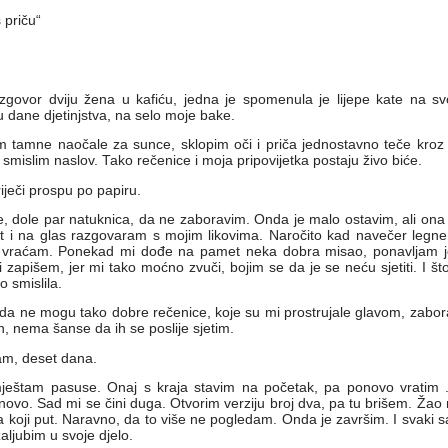
 priču“
azgovor dviju žena u kafiću, jedna je spomenula je lijepe kate na s
u dane djetinjstva, na selo moje bake.
am tamne naočale za sunce, sklopim oči i priča jednostavno teče kro
smislim naslov. Tako rečenice i moja pripovijetka postaju živo biće.
ječi prospu po papiru.
če, dole par natuknica, da ne zaboravim. Onda je malo ostavim, ali ona
 i na glas razgovaram s mojim likovima. Naročito kad navečer legnem.
 vraćam. Ponekad mi dođe na pamet neka dobra misao, ponavljam j
 zapišem, jer mi tako moćno zvuči, bojim se da je se neću sjetiti. I što
 smislila.
da ne mogu tako dobre rečenice, koje su mi prostrujale glavom, zabora
, nema šanse da ih se poslije sjetim.
am, deset dana.
ještam pasuse. Onaj s kraja stavim na početak, pa ponovo vratim .
vo. Sad mi se čini duga. Otvorim verziju broj dva, pa tu brišem. Žao m
 koji put. Naravno, da to više ne pogledam. Onda je završim. I svaki s
aljubim u svoje djelo.