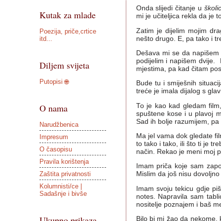
Onda slijedi čitanje u
školic
Kutak za mlade
mi je učiteljica rekla da je 
Zatim je dijelim mojim d
Poezija, priče,crtice
itd...
nešto drugo. E, pa tako i tr
Dešava mi se da napišem pr
podijelim i napišem dvije.
Diljem svijeta
mjestima, pa kad čitam posl
Putopisi 🌐
Bude tu i smiješnih situac
treće je imala dijalog s gla
To je kao kad gledam film
O nama
spuštene kose i u plavoj m
Sad ih bolje razumijem, pa
Narudžbenica
Ma jel vama dok gledate fil
Impresum
to tako i tako, ili što ti j
O časopisu
način. Rekao je meni moj p
Pravila korištenja
Imam priča koje sam započe
Zaštita privatnosti
Mislim da još nisu dovoljno
Kolumnisti/ce |
Imam svoju tekicu gdje piš
Sadašnje i bivše
notes. Napravila sam tabli
nositelje poznajem i baš me
Ukupno prikaza
Bilo bi mi žao da nekome, 