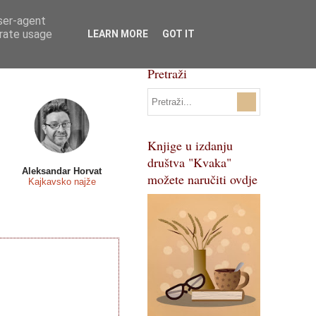
user-agent
Svi natječaji
Pojmovnik
erate usage
LEARN MORE
GOT IT
Pretraži
Knjige u izdanju
društva "Kvaka"
Aleksandar Horvat
možete naručiti ovdje
Kajkavsko najže