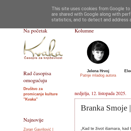
This site uses cookies from Google to d
Kvaka
Poezija
Priče, crtice
Razgovor
are shared with Google along with perf
statistics, and to detect and address 
ISSN 2459-5632
Na početak
Kolumne
Jelena Hrvoj
Ele
Rad časopisa
Patnje mladog autora
omogućuju
Društvo za
nedjelja, 12. listopada 2025.
promicanje kulture
"Kvaka"
Branka Smoje |
Najnovije
„Kad te život išamara, kad t
Zoran Gavrilović |