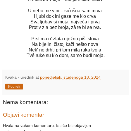
U nebo me vini – sićušna sam mrva
I ljubi dok ini gaze me k'o crva
Sva ljubav si moja, najveća i prva
Protiv zla bez broja, zâ te bi se rva.
Prstima o' zlata nježno piši slova
Na bijelini čistoj kaži nešto nova
Nek' ne drhti pri tom mila ruka tvoja
Tvê ruke su k'o dom, samo budi moja.
Kvaka - urednik
at
ponedjeljak, studenoga 18, 2024
Podijeli
Nema komentara:
Objavi komentar
Hvala na vašem komentaru. Isti će biti objavljen