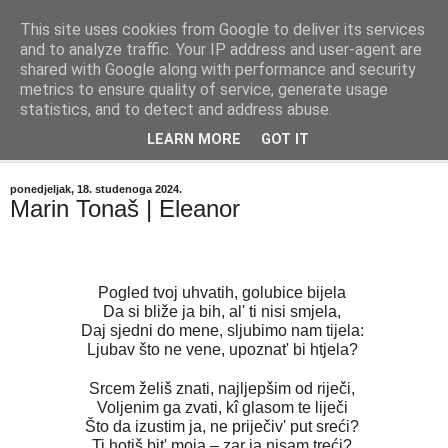
This site uses cookies from Google to deliver its services
"Kvaka"
and to analyze traffic. Your IP address and user-agent are
shared with Google along with performance and security
metrics to ensure quality of service, generate usage
Časopis za književnost ISSN 2459-5632
statistics, and to detect and address abuse.
LEARN MORE
GOT IT
▼
ponedjeljak, 18. studenoga 2024.
Marin Tonaš | Eleanor
Pogled tvoj uhvatih, golubice bijela
Da si bliže ja bih, al' ti nisi smjela,
Daj sjedni do mene, sljubimo nam tijela:
Ljubav što ne vene, upoznat' bi htjela?
Srcem želiš znati, najljepšim od riječi,
Voljenim ga zvati, kî glasom te liječi
Što da izustim ja, ne priječiv' put sreći?
Ti hotiš bit' moja – zar ja nisam treći?