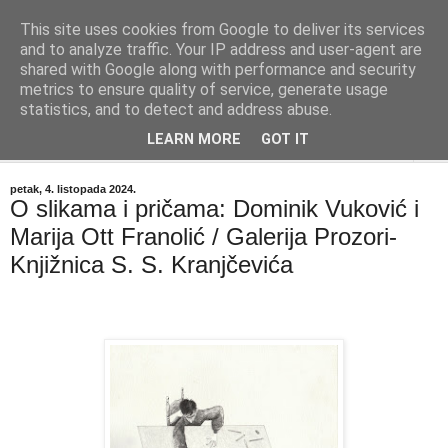
This site uses cookies from Google to deliver its services
"Kvaka"
and to analyze traffic. Your IP address and user-agent are
shared with Google along with performance and security
metrics to ensure quality of service, generate usage
Časopis za književnost ISSN 2459-5632
statistics, and to detect and address abuse.
LEARN MORE
GOT IT
▼
petak, 4. listopada 2024.
O slikama i pričama: Dominik Vuković i
Marija Ott Franolić / Galerija Prozori-
Knjižnica S. S. Kranjčevića