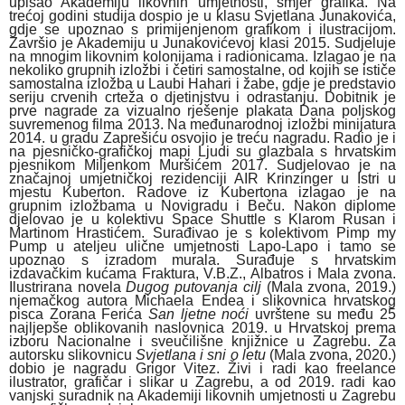
upisao Akademiju likovnih umjetnosti, smjer grafika. Na
trećoj godini studija dospio je u klasu Svjetlana Junakovića,
gdje se upoznao s primijenjenom grafikom i ilustracijom.
Završio je Akademiju u Junakovićevoj klasi 2015. Sudjeluje
na mnogim likovnim kolonijama i radionicama. Izlagao je na
nekoliko grupnih izložbi i četiri samostalne, od kojih se ističe
samostalna izložba u Laubi Hahari i žabe, gdje je predstavio
seriju crvenih crteža o djetinjstvu i odrastanju. Dobitnik je
prve nagrade za vizualno rješenje plakata Dana poljskog
suvremenog filma 2013. Na međunarodnoj izložbi minijatura
2014. u gradu Zaprešiću osvojio je treću nagradu. Radio je i
na pjesničko-grafičkoj mapi Ljudi su glazbala s hrvatskim
pjesnikom Miljenkom Muršićem 2017. Sudjelovao je na
značajnoj umjetničkoj rezidenciji AIR Krinzinger u Istri u
mjestu Kuberton. Radove iz Kubertona izlagao je na
grupnim izložbama u Novigradu i Beču. Nakon diplome
djelovao je u kolektivu Space Shuttle s Klarom Rusan i
Martinom Hrastićem. Surađivao je s kolektivom Pimp my
Pump u ateljeu ulične umjetnosti Lapo-Lapo i tamo se
upoznao s izradom murala. Surađuje s hrvatskim
izdavačkim kućama Fraktura, V.B.Z., Albatros i
Mala
zvona
.
Ilustrirana novela
Dugog putovanja cilj
(
Mala
zvona
, 2019.)
njemačkog autora Michaela Endea i slikovnica hrvatskog
pisca Zorana Ferića
San ljetne noći
uvrštene su među 25
najljepše oblikovanih naslovnica 2019. u Hrvatskoj prema
izboru Nacionalne i sveučilišne knjižnice u Zagrebu. Za
autorsku slikovnicu
Svjetlana i sni o letu
(
Mala
zvona
, 2020.)
dobio je nagradu Grigor Vitez. Živi i radi kao freelance
ilustrator, grafičar i slikar u Zagrebu, a od 2019. radi kao
vanjski suradnik na Akademiji likovnih umjetnosti u Zagrebu