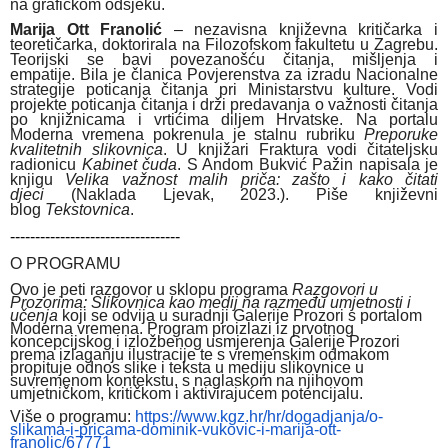
na grafičkom odsjeku.
Marija Ott Franolić
– nezavisna književna kritičarka i
teoretičarka, doktorirala na Filozofskom fakultetu u Zagrebu.
Teorijski se bavi povezanošću čitanja, mišljenja i
empatije.
Bila je članica Povjerenstva za izradu Nacionalne
strategije poticanja čitanja pri Ministarstvu kulture.
Vodi
projekte poticanja čitanja i drži predavanja o važnosti čitanja
po knjižnicama i vrtićima diljem Hrvatske. Na portalu
Moderna vremena pokrenula je stalnu rubriku
Preporuke
kvalitetnih slikovnica
. U knjižari Fraktura vodi čitateljsku
radionicu
Kabinet čuda
.
S Andom Bukvić Pažin napisala je
knjigu
Velika važnost malih priča: zašto i kako čitati
djeci
(Naklada Ljevak, 2023.).
Piše književni
blog
Tekstovnica
.
------------------------------
----
O PROGRAMU
Ovo je peti razgovor u sklopu programa
Razgovori u
Prozorima: Slikovnica kao medij na razmeđu umjetnosti i
učenja
koji se odvija u suradnji Galerije Prozori s portalom
Moderna vremena. Program proizlazi iz prvotnog
koncepcijskog i izložbenog usmjerenja Galerije Prozori
prema izlaganju ilustracije te s vremenskim odmakom
propituje odnos slike i teksta u mediju slikovnice u
suvremenom kontekstu, s naglaskom na njihovom
umjetničkom, kritičkom i aktivirajućem potencijalu.
Više o programu:
https://www.kgz.hr/
hr/dogadjanja/o-
slikama-i-
pricama-dominik-vukovic-i-
marija-ott-
franolic/67771