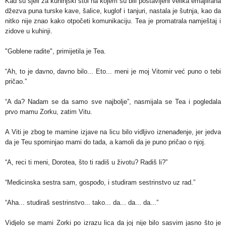
Kad su sjeli za kuhinjski stol na kojem su bili postavljeni velika emajlirana
džezva puna turske kave, šalice, kuglof i tanjuri, nastala je šutnja, kao da
nitko nije znao kako otpočeti komunikaciju. Tea je promatrala namještaj i
zidove u kuhinji.
"Goblene radite", primijetila je Tea.
“Ah, to je davno, davno bilo... Eto... meni je moj Vitomir već puno o tebi
pričao.”
“A da? Nadam se da samo sve najbolje”, nasmijala se Tea i pogledala
prvo mamu Zorku, zatim Vitu.
A Viti je zbog te mamine izjave na licu bilo vidljivo iznenađenje, jer jedva
da je Teu spominjao mami do tada, a kamoli da je puno pričao o njoj.
“A, reci ti meni, Dorotea, što ti radiš u životu? Radiš li?”
“Medicinska sestra sam, gospođo, i studiram sestrinstvo uz rad.”
“Aha... studiraš sestrinstvo... tako... da... da... da...”
Vidjelo se mami Zorki po izrazu lica da joj nije bilo sasvim jasno što je