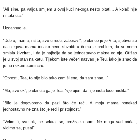
“Ali sine, pa valjda smijem u ovoj kući nekoga nešto pitati... A kolač nije
ni taknula.”
Uzdahnuo je.
“Dobro, mama, ništa, sve u redu, zaboravi”, prekinuo ju je Vito, sjetivši se
da njegova mama ionako neće shvatiti u čemu je problem, da se nema
smisla živcirati, i da je najbolje da se jednostavno makne od nje. Otišao
je u svoj stan na katu. Tijekom iste večeri nazvao je Teu, iako je znao da
je na nekom seminaru.
“Oprosti, Tea, to nije bilo tako zamišljeno, da sam znao...”
“Ma, sve ok”, prekinula ga je Tea, “vjerujem da nije ništa loše mislila.”
“Bilo je dogovoreno da pazi što će reći. A moja mama ponekad
jednostavno ne zna što je red i pristojnost.”
“Velim ti, sve ok, ne sekiraj se, preživjela sam. Ne mogu sad pričati,
vidimo se, pusa!”