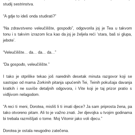
studij sestrinstva.
“A gdje to ideš onda studirati?”
“Na zdravstveno veleučilište, gospođo”, odgovorila joj je Tea u takvom
tonu i s takvim izrazom lica kao da joj je željela reći ‘stara, baš si glupa,
jebote’.
“Veleučilište... da... da... da...”
“Da gospođo, veleučilište.”
I tako je otprilike tekao još narednih desetak minuta razgovor koji se
sastojao od mama Zorkinih pitanja upućenih Tei, Teinih pokušaja davanja
kratkih i ne suviše detaljnih odgovora, i Vite koji je taj prizor pratio s
vidljivom nelagodom.
“A reci ti meni, Dorotea, misliš li ti imati djece? Ja sam priprosta žena, pa
tako otvoreno pitam. Ali to je važno znati. Jer djevojka u tvojim godinama
bi trebala razmišljati o tome. Moj Vitomir jako voli djecu.”
Dorotea je ostala neugodno zatečena.