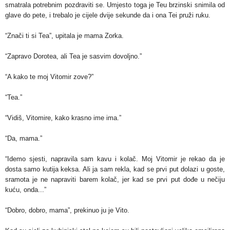
smatrala potrebnim pozdraviti se. Umjesto toga je Teu brzinski snimila od
glave do pete, i trebalo je cijele dvije sekunde da i ona Tei pruži ruku.
“Znači ti si Tea”, upitala je mama Zorka.
“Zapravo Dorotea, ali Tea je sasvim dovoljno.”
“A kako te moj Vitomir zove?”
“Tea.”
“Vidiš, Vitomire, kako krasno ime ima.”
“Da, mama.”
“Idemo sjesti, napravila sam kavu i kolač. Moj Vitomir je rekao da je
dosta samo kutija keksa. Ali ja sam rekla, kad se prvi put dolazi u goste,
sramota je ne napraviti barem kolač, jer kad se prvi put dođe u nečiju
kuću, onda...”
“Dobro, dobro, mama”, prekinuo ju je Vito.