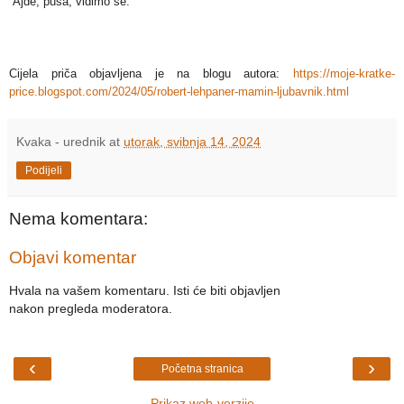
“Ajde, pusa, vidimo se.”
Cijela priča objavljena je na blogu autora:
https://moje-kratke-
price.blogspot.com/2024/05/robert-lehpaner-mamin-ljubavnik.html
Kvaka - urednik
at
utorak, svibnja 14, 2024
Podijeli
Nema komentara:
Objavi komentar
Hvala na vašem komentaru. Isti će biti objavljen
nakon pregleda moderatora.
‹
›
Početna stranica
Prikaz web-verzije