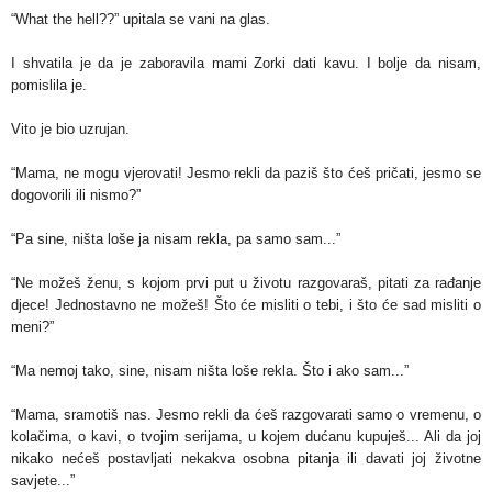
“What the hell??” upitala se vani na glas.
I shvatila je da je zaboravila mami Zorki dati kavu. I bolje da nisam,
pomislila je.
Vito je bio uzrujan.
“Mama, ne mogu vjerovati! Jesmo rekli da paziš što ćeš pričati, jesmo se
dogovorili ili nismo?”
“Pa sine, ništa loše ja nisam rekla, pa samo sam...”
“Ne možeš ženu, s kojom prvi put u životu razgovaraš, pitati za rađanje
djece! Jednostavno ne možeš! Što će misliti o tebi, i što će sad misliti o
meni?”
“Ma nemoj tako, sine, nisam ništa loše rekla. Što i ako sam...”
“Mama, sramotiš nas. Jesmo rekli da ćeš razgovarati samo o vremenu, o
kolačima, o kavi, o tvojim serijama, u kojem dućanu kupuješ... Ali da joj
nikako nećeš postavljati nekakva osobna pitanja ili davati joj životne
savjete...”