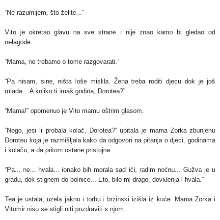
“Ne razumijem, što želite...”
Vito je okretao glavu na sve strane i nije znao kamo bi gledao od
nelagode.
“Mama, ne trebamo o tome razgovarati.”
“Pa nisam, sine, ništa loše mislila. Žena treba roditi djecu dok je još
mlada... A koliko ti imaš godina, Dorotea?”
“Mama!” opomenuo je Vito mamu oštrim glasom.
“Nego, jesi li probala kolač, Dorotea?” upitala je mama Zorka zbunjenu
Doroteu koja je razmišljala kako da odgovori na pitanja o djeci, godinama
i kolaču, a da pritom ostane pristojna.
“Pa... ne... hvala... ionako bih morala sad ići, radim noćnu... Gužva je u
gradu, dok stignem do bolnice... Eto, bilo mi drago, doviđenja i hvala.”
Tea je ustala, uzela jaknu i torbu i brzinski izišla iz kuće. Mama Zorka i
Vitomir nisu se stigli niti pozdraviti s njom.