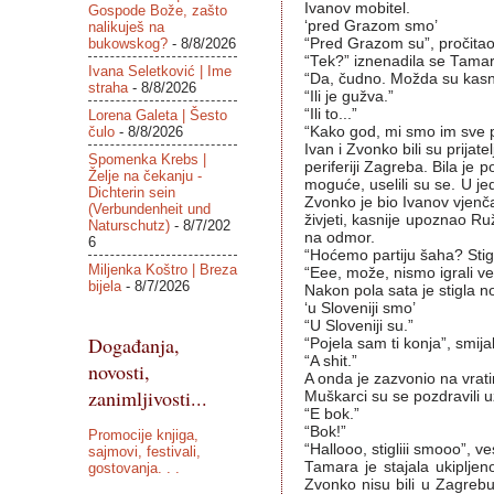
Ivanov mobitel.
Gospode Bože, zašto
‘pred Grazom smo’
nalikuješ na
bukowskog?
- 8/8/2026
“Pred Grazom su”, pročitao 
“Tek?” iznenadila se Tamar
Ivana Seletković | Ime
“Da, čudno. Možda su kasno
straha
- 8/8/2026
“Ili je gužva.”
“Ili to...”
Lorena Galeta | Šesto
čulo
- 8/8/2026
“Kako god, mi smo im sve poči
Ivan i Zvonko bili su prijat
Spomenka Krebs |
periferiji Zagreba. Bila je p
Želje na čekanju -
moguće, uselili su se. U j
Dichterin sein
Zvonko je bio Ivanov vjenč
(Verbundenheit und
živjeti, kasnije upoznao Ru
Naturschutz)
- 8/7/202
na odmor.
6
“Hoćemo partiju šaha? Stig
Miljenka Koštro | Breza
“Eee, može, nismo igrali već
bijela
- 8/7/2026
Nakon pola sata je stigla n
‘u Sloveniji smo’
“U Sloveniji su.”
Događanja,
“Pojela sam ti konja”, smij
“A shit.”
novosti,
A onda je zazvonio na vrati
zanimljivosti...
Muškarci su se pozdravili uz
“E bok.”
“Bok!”
Promocije knjiga,
“Hallooo, stigliii smooo”, v
sajmovi, festivali,
Tamara je stajala ukipljeno
gostovanja. . .
Zvonko nisu bili u Zagrebu