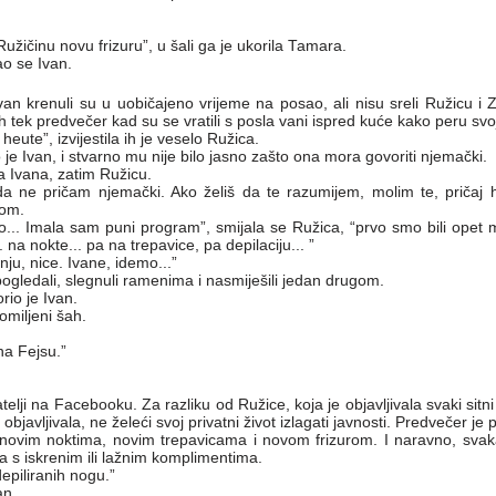
 Ružičinu novu frizuru”, u šali ga je ukorila Tamara.
jao se Ivan.
an krenuli su u uobičajeno vrijeme na posao, ali nisu sreli Ružicu i Z
ih tek predvečer kad su se vratili s posla vani ispred kuće kako peru svo
eute”, izvijestila ih je veselo Ružica.
ao je Ivan, i stvarno mu nije bilo jasno zašto ona mora govoriti njemački.
a Ivana, zatim Ružicu.
da ne pričam njemački. Ako želiš da te razumijem, molim te, pričaj hrv
kom.
vno... Imala sam puni program”, smijala se Ružica, “prvo smo bili opet
. na nokte... pa na trepavice, pa depilaciju... ”
nju, nice. Ivane, idemo...”
ogledali, slegnuli ramenima i nasmiješili jedan drugom.
io je Ivan.
omiljeni šah.
a Fejsu.”
atelji na Facebooku. Za razliku od Ružice, koja je objavljivala svaki sitn
objavljivala, ne želeći svoj privatni život izlagati javnosti. Predvečer je 
 s novim noktima, novim trepavicama i novom frizurom. I naravno, svak
a s iskrenim ili lažnim komplimentima.
epiliranih nogu.”
an.