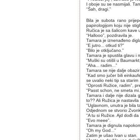
I oboje su se nasmijali. T
“Šah, dragi.”
Bila je subota rano prije
papirologijom koju nije stig
Ručica je sa šalicom kave u 
“Hallooo”, pozdravila je.
Tamara je iznenađeno digla
“E jutro... otkud ti?”
“Bilo je otključano.”
Tamara je spustila glavu i na
“Muški su otišli u Baumarkt,
“Aha... radim...”
Tamara se nije dalje obazir
“Kad smo jučer bili einkauf
se uvalio neki tip sa starim 
“Oprosti Ružice, radim”, pr
“Passt schon, ne smeta mi.
Tamara i dalje nije dizala 
to?? Ali Ružica je nastavila 
“Uglavnom, unutra je bila ta
Odjednom se stvorio Zvonk
“A tu si Ružice. Ajd dođi d
“Evo meee”.
Tamara je dignula napokon 
“Oh my God...”
Zatim je ušao Ivan u stan.