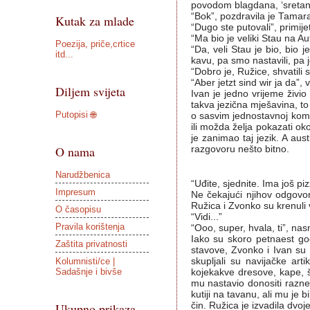
povodom blagdana, ‘sretan Bo
“Bok”, pozdravila je Tamara
Kutak za mlade
“Dugo ste putovali”, primijet
“Ma bio je veliki Stau na A
Poezija, priče,crtice
“Da, veli Stau je bio, bio 
itd...
kavu, pa smo nastavili, pa j
“Dobro je, Ružice, shvatili 
“Aber jetzt sind wir ja da”, 
Diljem svijeta
Ivan je jedno vrijeme živi
takva jezična mješavina, to 
Putopisi 🌐
o sasvim jednostavnoj komun
ili možda želja pokazati oko
je zanimao taj jezik. A aus
O nama
razgovoru nešto bitno.
Narudžbenica
“Uđite, sjednite. Ima još piz
Impresum
Ne čekajući njihov odgovor,
Ružica i Zvonko su krenuli 
O časopisu
“Vidi...”
Pravila korištenja
“Ooo, super, hvala, ti”, nas
Iako su skoro petnaest godin
Zaštita privatnosti
stavove, Zvonko i Ivan su 
Kolumnisti/ce |
skupljali su navijačke art
Sadašnje i bivše
kojekakve dresove, kape, ša
mu nastavio donositi razne
kutiji na tavanu, ali mu je b
čin. Ružica je izvadila dvoje 
Ukupno prikaza