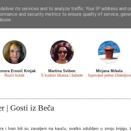
eliver its services and to analyze traffic. Your IP address and 
 sa...
Predstavljamo
Osvrti
Recenzije
Eseji
ormance and security metrics to ensure quality of service, gen
abuse.
onora Ernoić Krnjak
Martina Sviben
Mirjana Mrkela
Rozin kutak
S kodom bluesa i balade
Ispovijed jedne čitateljice
r | Gosti iz Beča
a i Ivan bili su zavaljeni na kauču, svatko udubljen u svoju knjigu, 