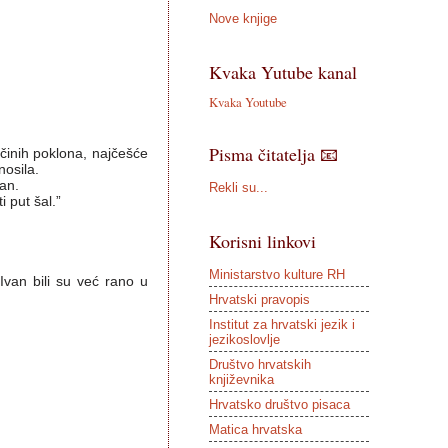
Nove knjige
Kvaka Yutube kanal
Kvaka Youtube
Pisma čitatelja 📧
žičinih poklona, najčešće
nosila.
tan.
Rekli su...
 put šal.”
Korisni linkovi
Ministarstvo kulture RH
Ivan bili su već rano u
Hrvatski pravopis
Institut za hrvatski jezik i
jezikoslovlje
Društvo hrvatskih
književnika
Hrvatsko društvo pisaca
Matica hrvatska