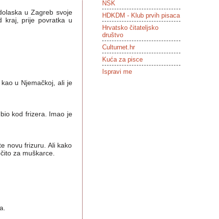
NSK
 dolaska u Zagreb svoje
HDKDM - Klub prvih pisaca
 kraj, prije povratka u
Hrvatsko čitateljsko
društvo
Culturnet.hr
Kuća za pisce
Ispravi me
 kao u Njemačkoj, ali je
bio kod frizera. Imao je
te novu frizuru. Ali kako
ročito za muškarce.
a.