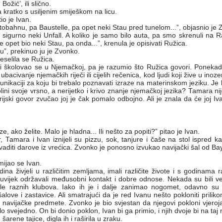
žić’, ili slično.
 kratko s usiljenim smiješkom na licu.
io je Ivan.
utobahnu, pa Baustelle, pa opet neki Stau pred tunelom...”, objasnio je 
je sigurno neki Unfall. A koliko je samo bilo auta, pa smo skrenuli na R
e opet bio neki Stau, pa onda...”, krenula je opisivati Ružica.
su”, prekinuo ju je Zvonko.
veselila se Ružica.
o i školovao se u Njemačkoj, pa je razumio što Ružica govori. Poneka
ubacivanje njemačkih riječi ili cijelih rečenica, kod ljudi koji žive u inoz
ikaciji za koju bi trebalo poznavati izraze na materinskom jeziku. Je li
lini svoje vrsno, a nerijetko i krivo znanje njemačkoj jezika? Tamara nij
trijski govor zvučao joj je čak pomalo odbojno. Ali je znala da će joj I
ze, ako želite. Malo je hladna... Ili nešto za popiti?” pitao je Ivan.
 Tamara i Ivan iznijeli su pizzu, sok, tanjure i čaše na stol ispred ka
vaditi darove iz vrećica. Zvonko je ponosno izvukao navijački šal od B
mijao se Ivan.
a živjeli u različitim zemljama, imali različite živote i s godinama raz
uvijek održavali međusobni kontakt i dobre odnose. Nekada su bili veli
ikle raznih klubova. Iako ih je i dalje zanimao nogomet, odavno su o
love i zastavice. Ali smatrajući da je red Ivanu nešto pokloniti prili
 navijačke predmete. Zvonko je bio svjestan da njegovi pokloni vjeroj
ilo svejedno. On bi donio poklon, Ivan bi ga primio, i njih dvoje bi na taj 
šarene tajice, digla ih i raširila u zraku.