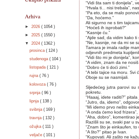
“Vidi šta sam ti donijela”, v
“Hvala ti... nisi trebala”, n
“Pa eto, da se malo ponoviš
Arhiva
“Da, hoćemo.”
Ali sigurno ne s tim tajicama
►
2026
( 1054 )
“Hoćeš ih isprobati?”
“Kasnije ću.”
►
2025
( 1550 )
“Ajde sad, da vidim kako ti 
“Ne, kasnije, ne da mi se sad
▼
2024
( 1362 )
Tamara je imala radije manje
prosinca
( 124 )
odjevnih predmeta kupljenih
“Vidi što mi je donijela”, k
studenoga
( 104 )
“A vidim, znam da ne nosiš t
listopada
( 121 )
“Dobro će ti doći zimi.”
“A tebi tajice na moru. Svi ć
rujna
( 76 )
Oboje su se nasmijali.
kolovoza
( 76 )
Sljedećeg jutra parovi su 
pokretu.
srpnja
( 96 )
“Haaaj, idete raditi?” pital
lipnja
( 138 )
“Jutro, da, idemo”, odgovor
“Mi idemo prvo nešto einkau
svibnja
( 169 )
“A onda ćemo kod frizera”,
“Aha, dobro”, komentirao je
travnja
( 132 )
Razišli su se, svaki par u s
ožujka
( 111 )
“Znam što je einkaufen, to 
“A što?” pitao je Ivan.
veljače
( 101 )
“Kupovati. Ali zašto ne kaž