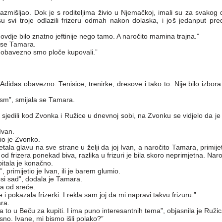
razmišljao. Dok je s roditeljima živio u Njemačkoj, imali su za svakog
 svi troje odlazili frizeru odmah nakon dolaska, i još jedanput pred
e ovdje bilo znatno jeftinije nego tamo. A naročito mamina trajna.”
 se Tamara.
I obavezno smo ploče kupovali.”
 Adidas obavezno. Tenisice, trenirke, dresove i tako to. Nije bilo izbora
sm”, smijala se Tamara.
sjedili kod Zvonka i Ružice u dnevnoj sobi, na Zvonku se vidjelo da je 
Ivan.
dio je Zvonko.
etala glavu na sve strane u želji da joj Ivan, a naročito Tamara, primije
d frizera ponekad biva, razlika u frizuri je bila skoro neprimjetna. Na
pitala je konačno.
 primijetio je Ivan, ili je barem glumio.
si sad”, dodala je Tamara.
ta od sreće.
e i pokazala frizerki. I rekla sam joj da mi napravi takvu frizuru.”
ara.
Ima to u Beču za kupiti. I ima puno interesantnih tema”, objasnila je Ružic
sno. Ivane, mi bismo išli polako?”