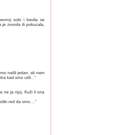
evnoj sobi i bavila se
 je zvonila ili pokucala,
smo našli jedan, ali nam
utra kad smo ušli...”
 ne ja njoj. Kuži li ona
liki red da smo....”