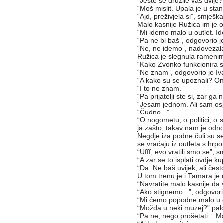
“Jeste se družile vas dvije?
“Moš mislit. Upala je u stan
“Ajd, preživjela si”, smješk
Malo kasnije Ružica im je o
“Mi idemo malo u outlet. I
“Pa ne bi baš”, odgovorio j
“Ne, ne idemo”, nadovezal
Ružica je slegnula ramenima 
“Kako Zvonko funkcionira 
“Ne znam”, odgovorio je Iv
“A kako su se upoznali? Ona
“I to ne znam.”
“Pa prijatelji ste si, zar ga 
“Jesam jednom. Ali sam osjet
“Čudno...”
“O nogometu, o politici, o
ja zašto, takav nam je odno
Negdje iza podne čuli su se
se vraćaju iz outleta s hrp
“Ufff, evo vratili smo se”,
“A zar se to isplati ovdje k
“Da. Ne baš uvijek, ali čest
U tom trenu je i Tamara je 
“Navratite malo kasnije da
“Ako stignemo...”, odgovori
“Mi ćemo popodne malo u g
“Možda u neki muzej?” palo
“Pa ne, nego prošetati... M