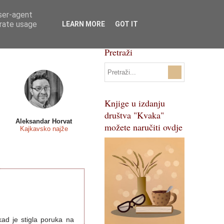
user-agent
Svi natječaji
Pojmovnik
erate usage
LEARN MORE
GOT IT
Pretraži
Knjige u izdanju
društva "Kvaka"
Aleksandar Horvat
možete naručiti ovdje
Kajkavsko najže
kad je stigla poruka na