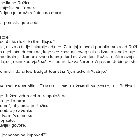
eselila se Ružica.
asmiješila se Tamara.
, ljeto je, možda ćete i na more...”
, pomislila je u sebi.
stoje.”
. Ali hvala ti, baš su lijepe.”
, ali zato finije i skuplje odjeće. Zato joj je svaki put bila muka od Ru
 u jeftinim dućanima, koje već zbog njihovog stila i dizajna ionako nije 
omentirala je Tamara Ivanu kasnije kad su Zvonko i Ružica otišli o svoj s
ajice, osim kad vježbaš. A i tad ne takve šarene. A ja sam dobio po stoti
e misliti da si low-budget-tourist iz Njemačke ili Austrije.”
se sreli na stubištu. Tamara i Ivan su krenuli na posao, a i Ružica i 
a je Ružica vidno dobro raspoložena.
ila je Tamara.
fen”, objasnila je Ružica.
 dodao je Zvonko.
 Ivan, “vidimo se.”
voj auto.
uvijek govore.”
u jednostavno kupovati?”