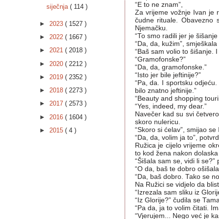
“E to ne znam”,
siječnja
( 114 )
Za vrijeme vožnje Ivan je 
čudne rituale. Obavezno su
►
2023
( 1527 )
Njemačku.
“To smo radili jer je šišanj
►
2022
( 1667 )
“Da, da, kužim”, smješkala
►
2021
( 2018 )
“Baš sam volio to šišanje. 
“Gramofonske?”
►
2020
( 2212 )
“Da, da, gramofonske.”
“Isto jer bile jeftinije?”
►
2019
( 2352 )
“Pa, da. I sportsku odjeću.
►
2018
( 2273 )
bilo znatno jeftinije.”
“Beauty and shopping touri
►
2017
( 2573 )
“Yes, indeed, my dear.”
Navečer kad su svi četvero 
►
2016
( 1604 )
skoro nulericu.
“Skoro si ćelav”, smijao se 
►
2015
( 4 )
“Da, da, volim ja to”, potvr
Ružica je cijelo vrijeme okr
to kod žena nakon dolaska o
“Šišala sam se, vidi li se?” 
“O da, baš te dobro ošišala”,
“Da, baš dobro. Tako se no
Na Ružici se vidjelo da blis
“Izrezala sam sliku iz Glorij
“Iz Glorije?” čudila se Tam
“Pa da, ja to volim čitati. 
“Vjerujem... Nego već je ka