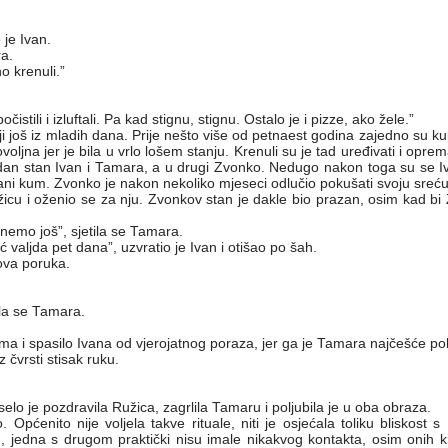
je Ivan.
a.
 krenuli.”
stili i izluftali. Pa kad stignu, stignu. Ostalo je i pizze, ako žele.”
elji još iz mladih dana. Prije nešto više od petnaest godina zajedno su k
ovoljna jer je bila u vrlo lošem stanju. Krenuli su je tad uređivati i oprem
edan stan Ivan i Tamara, a u drugi Zvonko. Nedugo nakon toga su se Iv
ani kum. Zvonko je nakon nekoliko mjeseci odlučio pokušati svoju sreć
žicu i oženio se za nju. Zvonkov stan je dakle bio prazan, osim kad bi 
nemo još”, sjetila se Tamara.
 valjda pet dana”, uzvratio je Ivan i otišao po šah.
ova poruka.
ala se Tamara.
ma i spasilo Ivana od vjerojatnog poraza, jer ga je Tamara najčešće pobj
 čvrsti stisak ruku.
eselo je pozdravila Ružica, zagrlila Tamaru i poljubila je u oba obraza.
. Općenito nije voljela takve rituale, niti je osjećala toliku bliskost
, jedna s drugom praktički nisu imale nikakvog kontakta, osim onih k