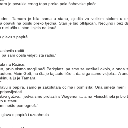
amara je povukla crnog topa preko pola šahovske ploče.
podne. Tamara je bila sama u stanu, sjedila za velikim stolom u dn
la obaviti na poslu preko tjedna. Stan je bio otključan. Nečujno i bez da
ruci ušla u stan i sjela na kauč.
 glavu s papirâ.
stavila raditi.
 pa sam došla vidjeti šta radiš.”
ala na Ružicu.
en, prvo nismo mogli naći Parkplatz, pa smo se vozikali okolo, a onda 
autom. Mein Gott, na šta je taj auto ličio... da si ga samo vidjela... A un
ekinula ju je Tamara.
”
glavu s papirâ, samo je zakolutala očima i pomislila: Ona smeta meni, a
pripovijedati.
kva gužva... jedva smo prolazili s Wagenom... a na Fleischtheki je bio to
o u stanu.
a mi nešto pomogneš.”
glavu s papirâ i uzdahnula.