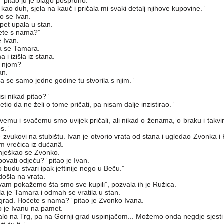
” pitao ju je blago posprdno.
 kao duh, sjela na kauč i pričala mi svaki detalj njihove kupovine.”
ao se Ivan.
pet upala u stan.
dete s nama?”
e Ivan.
a se Tamara.
i izišla iz stana.
s njom?
an.
 se samo jedne godine tu stvorila s njim.”
nisi nikad pitao?”
io da ne želi o tome pričati, pa nisam dalje inzistirao.”
 svemu i svačemu smo uvijek pričali, ali nikad o ženama, o braku i tak
s.”
 zvukovi na stubištu. Ivan je otvorio vrata od stana i ugledao Zvonka i
om vrećica iz dućanâ.
 smješkao se Zvonko.
upovati odjeću?” pitao je Ivan.
o budu stvari ipak jeftinije nego u Beču.”
došla na vrata.
 vam pokažemo šta smo sve kupili”, pozvala ih je Ružica.
la je Tamara i odmah se vratila u stan.
rad. Hoćete s nama?” pitao je Zvonko Ivana.
 je Ivanu na pamet.
alo na Trg, pa na Gornji grad uspinjačom... Možemo onda negdje sjesti i