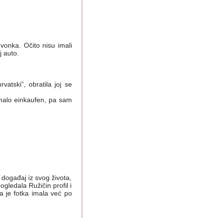
vonka. Očito nisu imali
j auto.
atski”, obratila joj se
 malo einkaufen, pa sam
i događaj iz svog života,
pogledala Ružičin profil i
a je fotka imala već po