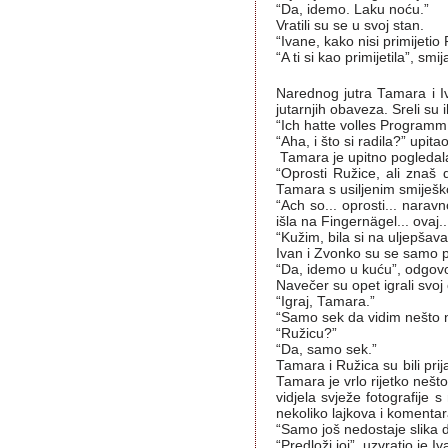
“Da, idemo. Laku noću.”
Vratili su se u svoj stan.
“Ivane, kako nisi primijetio
“A ti si kao primijetila”, smi
Narednog jutra Tamara i Iv
jutarnjih obaveza. Sreli su 
“Ich hatte volles Programm h
“Aha, i što si radila?” upit
Tamara je upitno pogledal
“Oprosti Ružice, ali znaš 
Tamara s usiljenim smiješ
“Ach so... oprosti... nara
išla na Fingernägel... ovaj..
“Kužim, bila si na uljepšava
Ivan i Zvonko su se samo p
“Da, idemo u kuću”, odgovor
Navečer su opet igrali svoj 
“Igraj, Tamara.”
“Samo sek da vidim nešto n
“Ružicu?”
“Da, samo sek.”
Tamara i Ružica su bili prij
Tamara je vrlo rijetko nešto 
vidjela svježe fotografije
nekoliko lajkova i komentar
“Samo još nedostaje slika d
“Predloži joj”, uzvratio je Iv