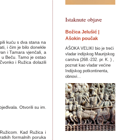
Istaknute objave
Božica Jelušić |
Ašokin poučak
upili kuću s dva stana na
ati, i čim je bilo donekle
AŠOKA VELIKI bio je treći
an i Tamara vjenčali, a
vladar indijskog Maurijskog
u u Beču. Tamo je ostao
carstva (268.-232. pr. K. ) ,
Zvonko i Ružica dolazili
poznat kao vladar većine
Indijskog potkontinenta,
obnovi...
eđivala. Otvorili su im.
 s Ružicom. Kad Ružica i
ratkih formalnih poruka