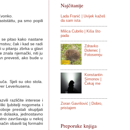
Najčitanije
Zvonko.
Lada Franić | Uvijek kažeš
da sam ista
aststättu, pa smo popili
Milica Cubrilo | Kiša što
pada
d se pitao kako nastane
emstvu; čak i kad se radi
Zdravko
 u pitanju zbrka u glavi
Dolenec |
e znala njemački, niti ju
Fotosenrju
van prevesti, ako bude u
Konstantin
Simonov |
uča. Sjeli su oko stola.
Čekaj me
ayer Leverkusena.
vili različite interese i
Zoran Gavrilović | Dobro,
ki ljubitelji nogometa i
pristajem
boje prestali skupljati
kom dolaska, jednostavno
atno završavaju u nekoj
način obavili taj formalni
Preporuke knjiga