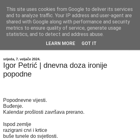
This site uses cookies from Google to deliver its services
"Kvaka"
and to analyze traffic. Your IP address and user-agent are
shared with Google along with performance and security
metrics to ensure quality of service, generate usage
Časopis za književnost ISSN 2459-5632
statistics, and to detect and address abuse.
LEARN MORE
GOT IT
▼
srijeda, 7. veljače 2024.
Igor Petrić | dnevna doza ironije
popodne
Popodnevne vijesti.
Buđenje.
Kalendar prošlosti završava prerano.
Ispod zemlje
razigrani crvi i krtice
buše tunele do svjetlosti.