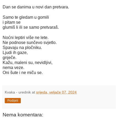
Dan se danima u novi dan pretvara.
Samo te gledam u gomili
i pitam se
glumiš li ili se samo pretvaraš.
Noćni leptiri više ne lete.
Ne podnose sunčevo svjetlo.
Spavaju na pločniku.
Ljudi ih gaze,
gnječe.
Kažu, maleni su, nevidljivi,
nema veze.
Oni šute i ne miču se.
Kvaka - urednik
at
srijeda, veljače 07, 2024
Podijeli
Nema komentara: