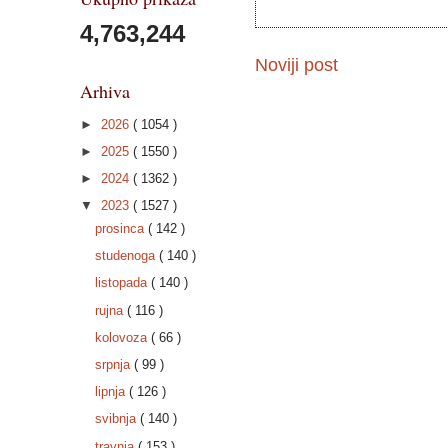
4,763,244
Noviji post
Arhiva
►
2026
( 1054 )
►
2025
( 1550 )
►
2024
( 1362 )
▼
2023
( 1527 )
prosinca
( 142 )
studenoga
( 140 )
listopada
( 140 )
rujna
( 116 )
kolovoza
( 66 )
srpnja
( 99 )
lipnja
( 126 )
svibnja
( 140 )
travnja
( 153 )