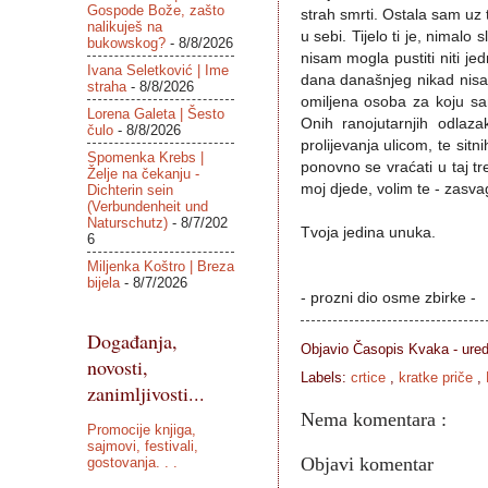
Gospode Bože, zašto
strah smrti. Ostala sam uz
nalikuješ na
u sebi. Tijelo ti je, nimal
bukowskog?
- 8/8/2026
nisam mogla pustiti niti je
Ivana Seletković | Ime
dana današnjeg nikad nisa
straha
- 8/8/2026
omiljena osoba za koju sa
Lorena Galeta | Šesto
Onih ranojutarnjih odlaz
čulo
- 8/8/2026
prolijevanja ulicom, te sit
Spomenka Krebs |
ponovno se vraćati u taj t
Želje na čekanju -
moj djede, volim te - zasvag
Dichterin sein
(Verbundenheit und
Naturschutz)
- 8/7/202
Tvoja jedina unuka.
6
Miljenka Koštro | Breza
bijela
- 8/7/2026
- prozni dio osme zbirke -
Događanja,
Objavio Časopis
Kvaka - ure
novosti,
Labels:
crtice
,
kratke priče
,
zanimljivosti...
Nema komentara :
Promocije knjiga,
sajmovi, festivali,
Objavi komentar
gostovanja. . .