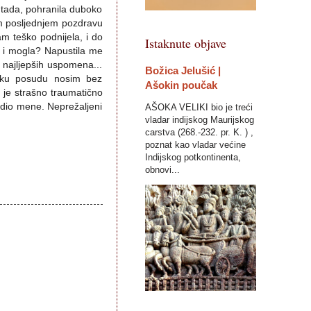
 tada, pohranila duboko
jem posljednjem pozdravu
am teško podnijela, i do
Istaknute objave
h i mogla? Napustila me
najljepših uspomena...
Božica Jelušić |
eliku posudu nosim bez
Ašokin poučak
i je strašno traumatično
i dio mene. Neprežaljeni
AŠOKA VELIKI bio je treći
vladar indijskog Maurijskog
carstva (268.-232. pr. K. ) ,
poznat kao vladar većine
Indijskog potkontinenta,
obnovi...