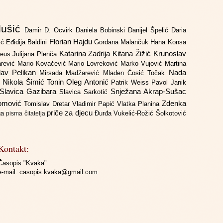
lušić
Damir D. Ocvirk
Daniela Bobinski
Danijel Špelić
Daria
Florian Hajdu
jić
Eđidija Baldini
Gordana Malančuk
Hana Konsa
Katarina Zadrija
Kitana Žižić
Krunoslav
deus
Julijana Plenča
arević
Mario Kovačević
Mario Lovreković
Marko Vujović
Martina
lav Pelikan
Nada
Mirsada Madžarević
Mladen Ćosić Točak
ć
Nikola Šimić Tonin
Oleg Antonić
Patrik Weiss
Pavol Janik
Slavica Gazibara
Snježana Akrap-Sušac
Slavica Sarkotić
Domović
Zdenka
Tomislav Dretar
Vladimir Papić
Vlatka Planina
priče za djecu
iga
Đurđa Vukelić-Rožić
Šolkotović
pisma čitatelja
Kontakt:
Časopis "Kvaka"
e-mail:
casopis.kvaka@gmail.com