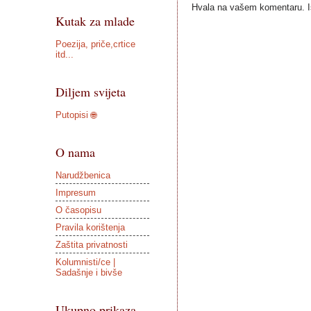
Hvala na vašem komentaru. Ist
Kutak za mlade
Poezija, priče,crtice
itd...
Diljem svijeta
Putopisi 🌐
O nama
Narudžbenica
Impresum
O časopisu
Pravila korištenja
Zaštita privatnosti
Kolumnisti/ce |
Sadašnje i bivše
Ukupno prikaza