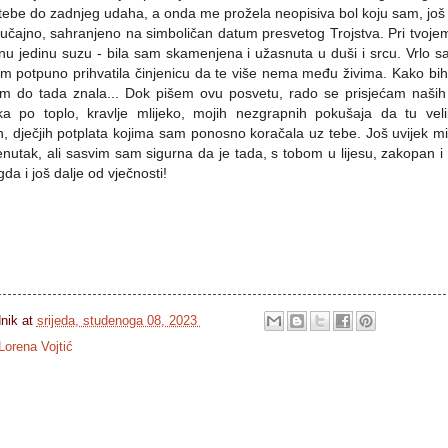
 tebe do zadnjeg udaha, a onda me prožela neopisiva bol koju sam, još
o slučajno, sahranjeno na simboličan datum presvetog Trojstva. Pri tvo
dnu jedinu suzu - bila sam skamenjena i užasnuta u duši i srcu. Vrlo s
m potpuno prihvatila činjenicu da te više nema među živima. Kako bi
m do tada znala... Dok pišem ovu posvetu, rado se prisjećam naših 
aka po toplo, kravlje mlijeko, mojih nezgrapnih pokušaja da tu v
nih, dječjih potplata kojima sam ponosno koračala uz tebe. Još uvijek m
renutak, ali sasvim sam sigurna da je tada, s tobom u lijesu, zakopan 
da i još dalje od vječnosti!
dnik
at
srijeda, studenoga 08, 2023
Lorena Vojtić