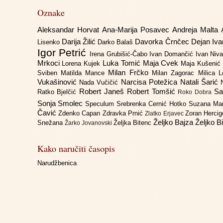
Oznake
Aleksandar Horvat
Ana-Marija Posavec
Andreja Malta
Darija Žilić
Davorka Črnčec
Dejan Iv
Lisenko
Darko Balaš
Igor Petrić
Irena Grubišić-Čabo
Ivan Domančić
Ivan Niv
Mrkoci
Luka Tomić
Maja Cvek
Lorena Kujek
Maja Kušenić
Milan Frčko
Sviben
Matilda Mance
Milan Zagorac
Milica 
Vukašinović
Narcisa Potežica
Natali Šarić
Nada Vučičić
Robert Janeš
Robert Tomšić
Sa
Ratko Bjelčić
Roko Dobra
Sonja Smolec
Speculum
Srebrenka Cernić Hotko
Suzana Ma
Čavić
Zdenko Capan
Zdravka Prnić
Zoran Herci
Zlatko Erjavec
Željko Bajza
Željko B
Snežana
Željka Bitenc
Žarko Jovanovski
Kako naručiti časopis
Narudžbenica