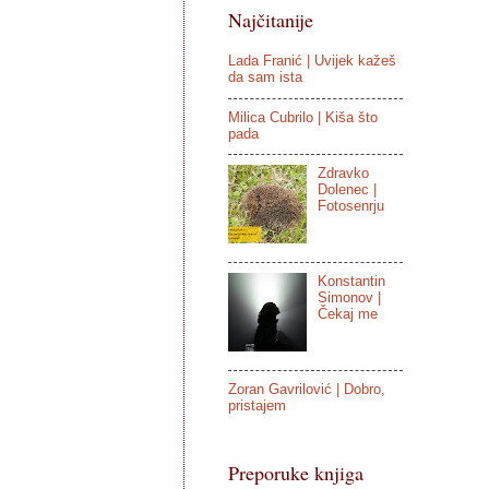
Najčitanije
Lada Franić | Uvijek kažeš
da sam ista
Milica Cubrilo | Kiša što
pada
Zdravko
Dolenec |
Fotosenrju
Konstantin
Simonov |
Čekaj me
Zoran Gavrilović | Dobro,
pristajem
Preporuke knjiga