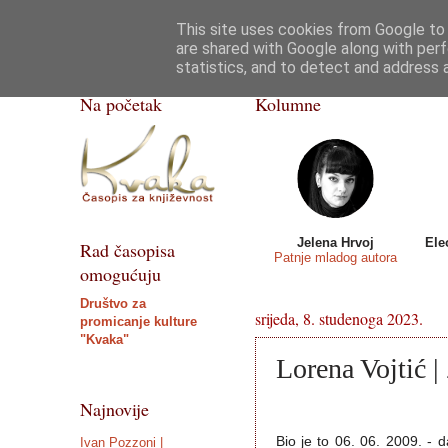
This site uses cookies from Google to d
Kvaka
Poezija
Priče, crtice
Razgovor
are shared with Google along with perf
statistics, and to detect and address 
ISSN 2459-5632
Na početak
Kolumne
Jelena Hrvoj
Ele
Rad časopisa
Patnje mladog autora
omogućuju
Društvo za
srijeda, 8. studenoga 2023.
promicanje kulture
"Kvaka"
Lorena Vojtić |
Najnovije
Bio je to 06. 06. 2009. - 
Ivan Pozzoni |