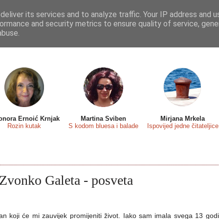
eliver its services and to analyze traffic. Your IP address and 
 sa...
Predstavljamo
Osvrti
Recenzije
Eseji
ormance and security metrics to ensure quality of service, gen
abuse.
onora Ernoić Krnjak
Martina Sviben
Mirjana Mrkela
Rozin kutak
S kodom bluesa i balade
Ispovijed jedne čitateljice
 Zvonko Galeta - posveta
dan koji će mi zauvijek promijeniti život. Iako sam imala svega 13 god