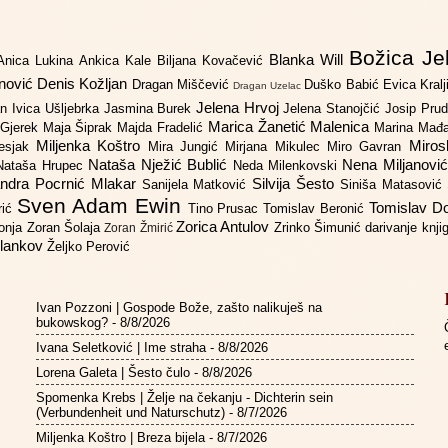
Božica Je
Blanka Will
Anica Lukina
Ankica Kale
Biljana Kovačević
anović
Denis Kožljan
Dragan Miščević
Duško Babić
Evica Kral
Dragan Uzelac
Jelena Hrvoj
an
Ivica Ušljebrka
Jasmina Burek
Jelena Stanojčić
Josip Pru
Marica Žanetić Malenica
 Gjerek
Maja Šiprak
Majda Fradelić
Marina Mađ
Miljenka Koštro
Miros
Lesjak
Mira Jungić
Mirjana Mikulec
Miro Gavran
Nataša Nježić Bublić
Nena Miljanovi
Nataša Hrupec
Neda Milenkovski
ndra Pocrnić Mlakar
Silvija Šesto
Sanijela Matković
Siniša Matasović
Sven Adam Ewin
Tomislav 
rić
Tino Prusac
Tomislav Beronić
Zorica Antulov
gonja
Zoran Šolaja
Zrinko Šimunić
darivanje knj
Zoran Žmirić
ilankov
Željko Perović
Ivan Pozzoni | Gospode Bože, zašto nalikuješ na
bukowskog?
- 8/8/2026
Ivana Seletković | Ime straha
- 8/8/2026
Lorena Galeta | Šesto čulo
- 8/8/2026
Spomenka Krebs | Želje na čekanju - Dichterin sein
(Verbundenheit und Naturschutz)
- 8/7/2026
Miljenka Koštro | Breza bijela
- 8/7/2026