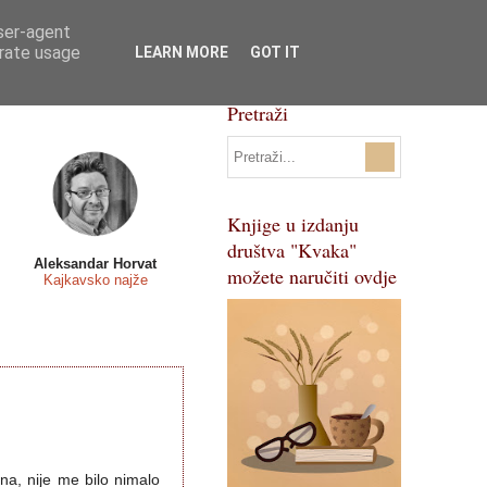
user-agent
Svi natječaji
Pojmovnik
erate usage
LEARN MORE
GOT IT
Pretraži
Knjige u izdanju
društva "Kvaka"
Aleksandar Horvat
možete naručiti ovdje
Kajkavsko najže
ina, nije me bilo nimalo