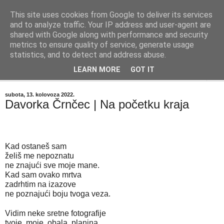
This site uses cookies from Google to deliver its services
"Kvaka"
and to analyze traffic. Your IP address and user-agent are
shared with Google along with performance and security
metrics to ensure quality of service, generate usage
Časopis za književnost ISSN 2459-5632
statistics, and to detect and address abuse.
LEARN MORE
GOT IT
▼
subota, 13. kolovoza 2022.
Davorka Črnčec | Na početku kraja
Kad ostaneš sam
želiš me nepoznatu
ne znajući sve moje mane.
Kad sam ovako mrtva
zadrhtim na izazove
ne poznajući boju tvoga veza.
Vidim neke sretne fotografije
tvoje, moje, obala, planina.