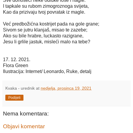
Sve donoseći neke odluke loše i nagle.
I tapkale su rubom zimogroznoga svijeta,
Kao da prizivaju tvoj povratak iz magle.
Već predbožićna kostrijet pada na gole grane;
Sivom se jutru klanjaš, misao te zazebe;
Ako su bile hrabre, luckasto razigrane,
Jesu li grlile jastuk, misleći malo na tebe?
17. 12. 2021.
Flora Green
Ilustracija: Internet/ Leonardo, Ruke, detalj
Kvaka - urednik
at
nedjelja, prosinca 19, 2021
Podijeli
Nema komentara:
Objavi komentar