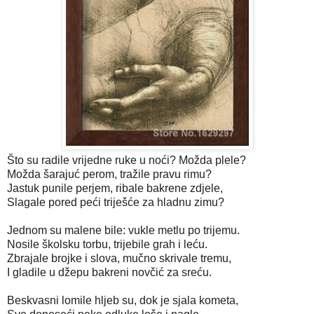
Što su radile vrijedne ruke u noći? Možda plele?
Možda šarajuć perom, tražile pravu rimu?
Jastuk punile perjem, ribale bakrene zdjele,
Slagale pored peći triješće za hladnu zimu?
Jednom su malene bile: vukle metlu po trijemu.
Nosile školsku torbu, trijebile grah i leću.
Zbrajale brojke i slova, mučno skrivale tremu,
I gladile u džepu bakreni novčić za sreću.
Beskvasni lomile hljeb su, dok je sjala kometa,