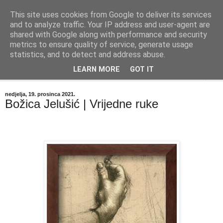
This site uses cookies from Google to deliver its services
"Kvaka"
and to analyze traffic. Your IP address and user-agent are
shared with Google along with performance and security
metrics to ensure quality of service, generate usage
Časopis za književnost ISSN 2459-5632
statistics, and to detect and address abuse.
LEARN MORE
GOT IT
▼
nedjelja, 19. prosinca 2021.
Božica Jelušić | Vrijedne ruke