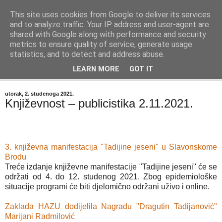
This site uses cookies from Google to deliver its services
"Kvaka"
and to analyze traffic. Your IP address and user-agent are
shared with Google along with performance and security
metrics to ensure quality of service, generate usage
Časopis za književnost ISSN 2459-5632
statistics, and to detect and address abuse.
LEARN MORE
GOT IT
▼
utorak, 2. studenoga 2021.
Književnost – publicistika 2.11.2021.
3. književna manifestacija "Tadijine jeseni" u Slavonskome
Brodu
Treće izdanje književne manifestacije "Tadijine jeseni" će se
održati od 4. do 12. studenog 2021. Zbog epidemiološke
situacije programi će biti djelomično održani uživo i online.
Zaklada HAZU dodijelila Nagradu "Dragutin Tadijanović"
Marijani Radmilović