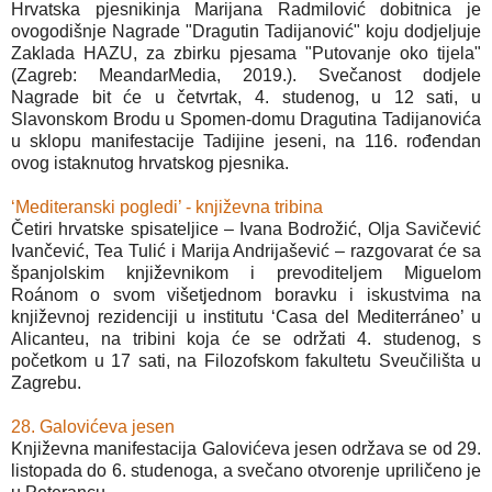
Hrvatska pjesnikinja Marijana Radmilović dobitnica je
ovogodišnje Nagrade "Dragutin Tadijanović" koju dodjeljuje
Zaklada HAZU, za zbirku pjesama "Putovanje oko tijela"
(Zagreb: MeandarMedia, 2019.). Svečanost dodjele
Nagrade bit će u četvrtak, 4. studenog, u 12 sati, u
Slavonskom Brodu u Spomen-domu Dragutina Tadijanovića
u sklopu manifestacije Tadijine jeseni, na 116. rođendan
ovog istaknutog hrvatskog pjesnika.
‘Mediteranski pogledi’ - književna tribina
Četiri hrvatske spisateljice – Ivana Bodrožić, Olja Savičević
Ivančević, Tea Tulić i Marija Andrijašević – razgovarat će sa
španjolskim književnikom i prevoditeljem Miguelom
Roánom o svom višetjednom boravku i iskustvima na
književnoj rezidenciji u institutu ‘Casa del Mediterráneo’ u
Alicanteu, na tribini koja će se održati 4. studenog, s
početkom u 17 sati, na Filozofskom fakultetu Sveučilišta u
Zagrebu.
28. Galovićeva jesen
Književna manifestacija Galovićeva jesen održava se od 29.
listopada do 6. studenoga, a svečano otvorenje upriličeno je