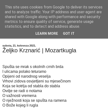
This site uses cookies from Google to deliver its services
"Kvaka"
and to analyze traffic. Your IP address and user-agent are
shared with Google along with performance and security
metrics to ensure quality of service, generate usage
Časopis za književnost ISSN 2459-5632
statistics, and to detect and address abuse.
LEARN MORE
GOT IT
▼
subota, 21. kolovoza 2021.
Željko Krznarić | Mozartkugla
Spušta se mrak s okolnih crnih brda
I ulicama polako teturamo
Opijeni od narodnog veselja
Vrhovi zidova osvjetljeni su mjesečinom
Koja se kotrlja od stabla do stabla
Ovdje se radi o notama
O važnosti vremena
O nježnosti koja se spušta na ramena
O Bože kojeg li rugla