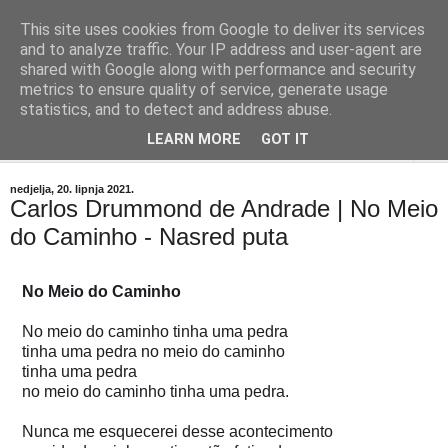
This site uses cookies from Google to deliver its services
"Kvaka"
and to analyze traffic. Your IP address and user-agent are
shared with Google along with performance and security
metrics to ensure quality of service, generate usage
Časopis za književnost ISSN 2459-5632
statistics, and to detect and address abuse.
LEARN MORE
GOT IT
▼
nedjelja, 20. lipnja 2021.
Carlos Drummond de Andrade | No Meio
do Caminho - Nasred puta
No meio do caminho tinha uma pedra

tinha uma pedra no meio do caminho

tinha uma pedra

no meio do caminho tinha uma pedra.

Nunca me esquecerei desse acontecimento
