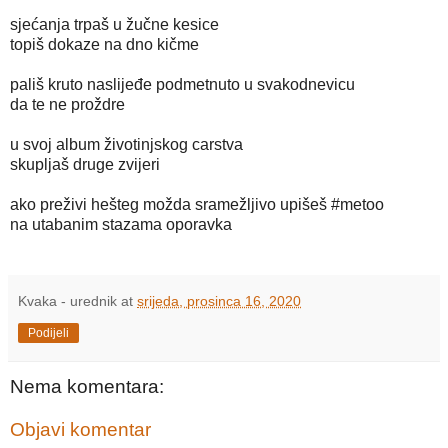
sjećanja trpaš u žučne kesice
topiš dokaze na dno kičme
pališ kruto naslijeđe podmetnuto u svakodnevicu
da te ne proždre
u svoj album životinjskog carstva
skupljaš druge zvijeri
ako preživi hešteg možda sramežljivo upišeš #metoo
na utabanim stazama oporavka
Kvaka - urednik
at
srijeda, prosinca 16, 2020
Podijeli
Nema komentara:
Objavi komentar