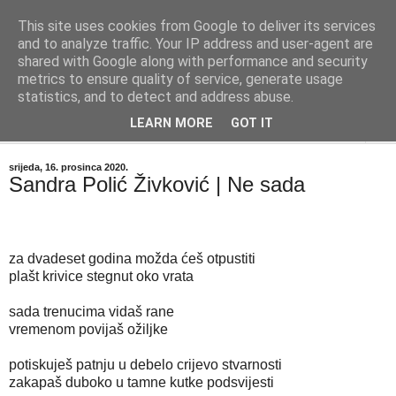
This site uses cookies from Google to deliver its services
"Kvaka"
and to analyze traffic. Your IP address and user-agent are
shared with Google along with performance and security
metrics to ensure quality of service, generate usage
Časopis za književnost ISSN 2459-5632
statistics, and to detect and address abuse.
LEARN MORE
GOT IT
▼
srijeda, 16. prosinca 2020.
Sandra Polić Živković | Ne sada
za dvadeset godina možda ćeš otpustiti
plašt krivice stegnut oko vrata
sada trenucima vidaš rane
vremenom povijaš ožiljke
potiskuješ patnju u debelo crijevo stvarnosti
zakapaš duboko u tamne kutke podsvijesti