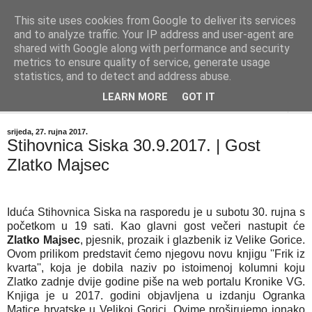
This site uses cookies from Google to deliver its services
"Kvaka"
and to analyze traffic. Your IP address and user-agent are
shared with Google along with performance and security
metrics to ensure quality of service, generate usage
Časopis za književnost ISSN 2459-5632
statistics, and to detect and address abuse.
LEARN MORE
GOT IT
▼
srijeda, 27. rujna 2017.
Stihovnica Siska 30.9.2017. | Gost
Zlatko Majsec
Iduća Stihovnica Siska na rasporedu je u subotu 30. rujna s
početkom u 19 sati. Kao glavni gost večeri nastupit će
Zlatko Majsec
, pjesnik, prozaik i glazbenik iz Velike Gorice.
Ovom prilikom predstavit ćemo njegovu novu knjigu ''Frik iz
kvarta'', koja je dobila naziv po istoimenoj kolumni koju
Zlatko zadnje dvije godine piše na web portalu Kronike VG.
Knjiga je u 2017. godini objavljena u izdanju Ogranka
Matice hrvatske u Velikoj Gorici. Ovime proširujemo ionako