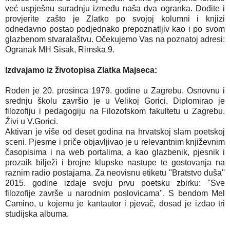
već uspješnu suradnju između naša dva ogranka. Dođite i
provjerite zašto je Zlatko po svojoj kolumni i knjizi
odnedavno postao podjednako prepoznatljiv kao i po svom
glazbenom stvaralaštvu. Očekujemo Vas na poznatoj adresi:
Ogranak MH Sisak, Rimska 9.
Izdvajamo iz životopisa Zlatka Majseca:
Rođen je 20. prosinca 1979. godine u Zagrebu. Osnovnu i
srednju školu završio je u Velikoj Gorici. Diplomirao je
filozofiju i pedagogiju na Filozofskom fakultetu u Zagrebu.
Živi u V.Gorici.
Aktivan je više od deset godina na hrvatskoj slam poetskoj
sceni. Pjesme i priče objavljivao je u relevantnim književnim
časopisima i na web portalima, a kao glazbenik, pjesnik i
prozaik bilježi i brojne klupske nastupe te gostovanja na
raznim radio postajama. Za neovisnu etiketu ''Bratstvo duša''
2015. godine izdaje svoju prvu poetsku zbirku: ''Sve
filozofije završe u narodnim poslovicama''. S bendom Mel
Camino, u kojemu je kantautor i pjevač, dosad je izdao tri
studijska albuma.