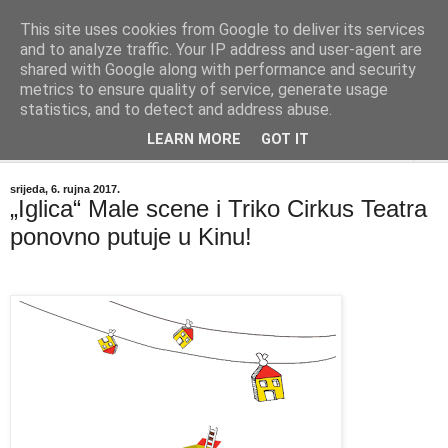
This site uses cookies from Google to deliver its services
"Kvaka"
and to analyze traffic. Your IP address and user-agent are
shared with Google along with performance and security
metrics to ensure quality of service, generate usage
Časopis za književnost ISSN 2459-5632
statistics, and to detect and address abuse.
LEARN MORE
GOT IT
▼
srijeda, 6. rujna 2017.
„Iglica“ Male scene i Triko Cirkus Teatra
ponovno putuje u Kinu!