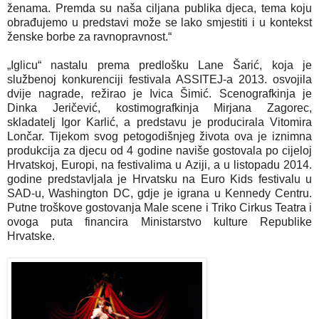
ženama. Premda su naša ciljana publika djeca, tema koju
obrađujemo u predstavi može se lako smjestiti i u kontekst
ženske borbe za ravnopravnost.“
„Iglicu“ nastalu prema predlošku Lane Šarić, koja je
službenoj konkurenciji festivala ASSITEJ-a 2013. osvojila
dvije nagrade, režirao je Ivica Šimić. Scenografkinja je
Dinka Jeričević, kostimografkinja Mirjana Zagorec,
skladatelj Igor Karlić, a predstavu je producirala Vitomira
Lončar. Tijekom svog petogodišnjeg života ova je iznimna
produkcija za djecu od 4 godine naviše gostovala po cijeloj
Hrvatskoj, Europi, na festivalima u Aziji, a u listopadu 2014.
godine predstavljala je Hrvatsku na Euro Kids festivalu u
SAD-u, Washington DC, gdje je igrana u Kennedy Centru.
Putne troškove gostovanja Male scene i Triko Cirkus Teatra i
ovoga puta financira Ministarstvo kulture Republike
Hrvatske.