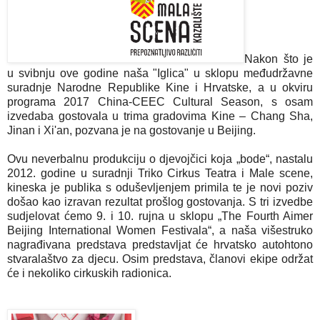
Nakon što je
u svibnju ove godine naša "Iglica" u sklopu međudržavne
suradnje Narodne Republike Kine i Hrvatske, a u okviru
programa 2017 China-CEEC Cultural Season, s osam
izvedaba gostovala u trima gradovima Kine – Chang Sha,
Jinan i Xi'an, pozvana je na gostovanje u Beijing.
Ovu neverbalnu produkciju o djevojčici koja „bode“, nastalu
2012. godine u suradnji Triko Cirkus Teatra i Male scene,
kineska je publika s oduševljenjem primila te je novi poziv
došao kao izravan rezultat prošlog gostovanja. S tri izvedbe
sudjelovat ćemo 9. i 10. rujna u sklopu „The Fourth Aimer
Beijing International Women Festivala“, a naša višestruko
nagrađivana predstava predstavljat će hrvatsko autohtono
stvaralaštvo za djecu. Osim predstava, članovi ekipe održat
će i nekoliko cirkuskih radionica.