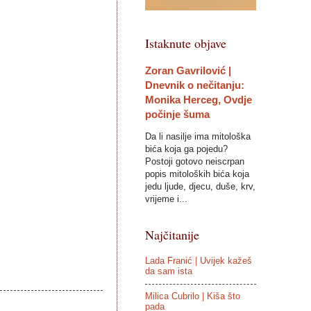
Istaknute objave
Zoran Gavrilović |
Dnevnik o nečitanju:
Monika Herceg, Ovdje
počinje šuma
Da li nasilje ima mitološka
bića koja ga pojedu?
Postoji gotovo neiscrpan
popis mitoloških bića koja
jedu ljude, djecu, duše, krv,
vrijeme i...
Najčitanije
Lada Franić | Uvijek kažeš
da sam ista
Milica Cubrilo | Kiša što
pada