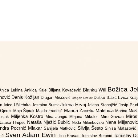
Božica Je
Blanka Will
Anica Lukina
Ankica Kale
Biljana Kovačević
anović
Denis Kožljan
Dragan Miščević
Duško Babić
Evica Kral
Dragan Uzelac
Jelena Hrvoj
an
Ivica Ušljebrka
Jasmina Burek
Jelena Stanojčić
Josip Pru
Marica Žanetić Malenica
 Gjerek
Maja Šiprak
Majda Fradelić
Marina Mađ
Miljenka Koštro
Miros
Lesjak
Mira Jungić
Mirjana Mikulec
Miro Gavran
Nataša Nježić Bublić
Nena Miljanovi
Nataša Hrupec
Neda Milenkovski
ndra Pocrnić Mlakar
Silvija Šesto
Sanijela Matković
Siniša Matasović
Sven Adam Ewin
Tomislav 
rić
Tino Prusac
Tomislav Beronić