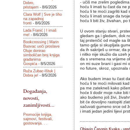
- učiš me zrelim pogledima š
Dobro,
hoću li imati tu čast da ne p
pristajem
- 8/6/2026
hoću li te moći zagrliti kad
Clara Wolf | Sve je tiho
hoću li imati snage da tvoje
na zapadnoj
hoću li biti živ, živahan, p
fronti
- 8/6/2026
Lada Franić | I imaš
U ovom stanju stvari, prste
me!
- 8/6/2026
gledam ga i gledam, dok noć
taj prstenčić od magle sa š
Bookcrossing | Marin
tamo gdje si skupljala gum
Buovac uoči proslave
da ih sakriješ u ormar, da 
Oluje donirao
i nitko nije skužio da uzeh 
simboličan broj knjiga
da s vremena na vrijeme o
građanima
Gospića
- 8/5/2026
on mi suze brani i gasi mi o
no future, skroz, upoznala s
Ruža Zubac-Ištuk |
Dobra je!
- 8/5/2026
Ako budem imao tu čast da 
hoću li te moći milovati ka
pa me zatekneš kako pišem, 
Događanja,
hoće li dodir moje ruke bit
novosti,
ako budemo još živi, živahn
bit će dovoljno rastopiti zl
zanimljivosti...
sačuvati gumeno srce od žel
i imati jedan jedini lijevi p
Promocije knjiga,
sajmovi, festivali,
gostovanja. . .
Objavio Časopis
Kvaka - ure