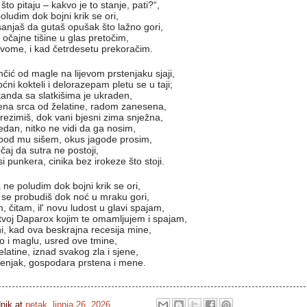
to pitaju – kakvo je to stanje, pati?“,
oludim dok bojni krik se ori,
 sanjaš da gutaš opušak što lažno gori,
 očajne tišine u glas pretočim,
o tvome, i kad četrdesetu prekoračim.
nčić od magle na lijevom prstenjaku sjaji,
ni kokteli i delorazepam pletu se u taji;
tanda sa slatkišima je ukraden,
ena srca od želatine, radom zanesena,
prezimiš, dok vani bjesni zima snježna,
jedan, nitko ne vidi da ga nosim,
bod mu sišem, okus jagode prosim,
čaj da sutra ne postoji,
i punkera, cinika bez irokeze što stoji.
ne poludim dok bojni krik se ori,
d se probudiš dok noć u mraku gori,
čitam, il' novu ludost u glavi spajam,
i tvoj Daparox kojim te omamljujem i spajam,
i, kad ova beskrajna recesija mine,
ato i maglu, usred ove tmine,
atine, iznad svakog zla i sjene,
rstenjak, gospodara prstena i mene.

dnik
at
petak, lipnja 26, 2026