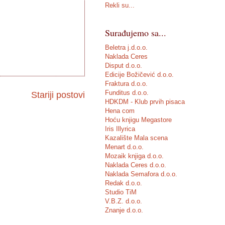
Rekli su...
Surađujemo sa...
Beletra j.d.o.o.
Naklada Ceres
Disput d.o.o.
Edicije Božičević d.o.o.
Fraktura d.o.o.
Funditus d.o.o.
Stariji postovi
HDKDM - Klub prvih pisaca
Hena com
Hoću knjigu Megastore
Iris Illyrica
Kazalište Mala scena
Menart d.o.o.
Mozaik knjiga d.o.o.
Naklada Ceres d.o.o.
Naklada Semafora d.o.o.
Redak d.o.o.
Studio TiM
V.B.Z. d.o.o.
Znanje d.o.o.