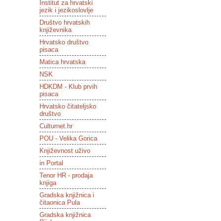
Institut za hrvatski
jezik i jezikoslovlje
Društvo hrvatskih
književnika
Hrvatsko društvo
pisaca
Matica hrvatska
NSK
HDKDM - Klub prvih
pisaca
Hrvatsko čitateljsko
društvo
Culturnet.hr
POU - Velika Gorica
Književnost uživo
in Portal
Tenor HR - prodaja
knjiga
Gradska knjižnica i
čitaonica Pula
Gradska knjižnica