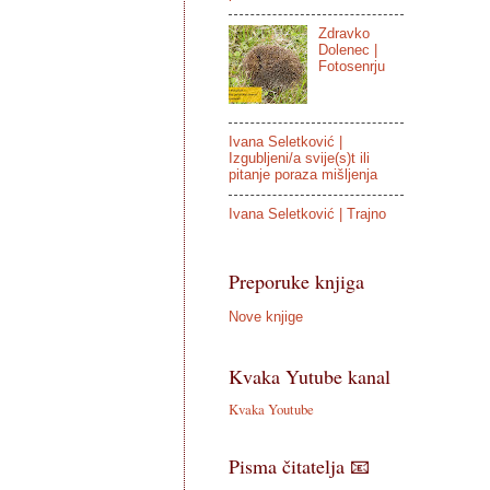
Zdravko
Dolenec |
Fotosenrju
Ivana Seletković |
Izgubljeni/a svije(s)t ili
pitanje poraza mišljenja
Ivana Seletković | Trajno
Preporuke knjiga
Nove knjige
Kvaka Yutube kanal
Kvaka Youtube
Pisma čitatelja 📧