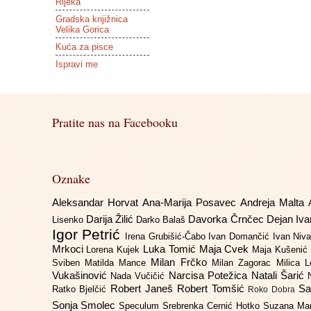
Rijeka
Gradska knjižnica
Velika Gorica
Kuća za pisce
Ispravi me
Pratite nas na Facebooku
Oznake
Aleksandar Horvat
Ana-Marija Posavec
Andreja Malta
Darija Žilić
Davorka Črnčec
Dejan Iv
Lisenko
Darko Balaš
Igor Petrić
Irena Grubišić-Čabo
Ivan Domančić
Ivan Niv
Mrkoci
Luka Tomić
Maja Cvek
Lorena Kujek
Maja Kušenić
Milan Frčko
Sviben
Matilda Mance
Milan Zagorac
Milica 
Vukašinović
Narcisa Potežica
Natali Šarić
Nada Vučičić
Robert Janeš
Robert Tomšić
Sa
Ratko Bjelčić
Roko Dobra
Sonja Smolec
Speculum
Srebrenka Cernić Hotko
Suzana Ma