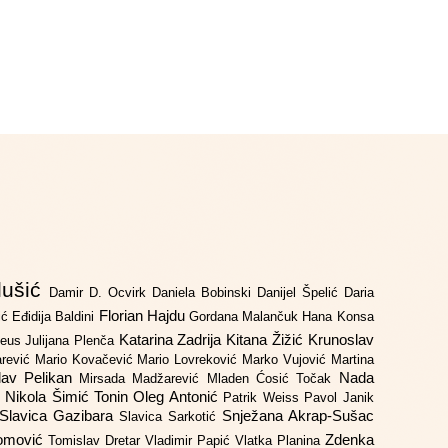
lušić
Damir D. Ocvirk
Daniela Bobinski
Danijel Špelić
Daria
Florian Hajdu
jić
Eđidija Baldini
Gordana Malančuk
Hana Konsa
Katarina Zadrija
Kitana Žižić
Krunoslav
deus
Julijana Plenča
arević
Mario Kovačević
Mario Lovreković
Marko Vujović
Martina
lav Pelikan
Nada
Mirsada Madžarević
Mladen Ćosić Točak
ć
Nikola Šimić Tonin
Oleg Antonić
Patrik Weiss
Pavol Janik
Slavica Gazibara
Snježana Akrap-Sušac
Slavica Sarkotić
Domović
Zdenka
Tomislav Dretar
Vladimir Papić
Vlatka Planina