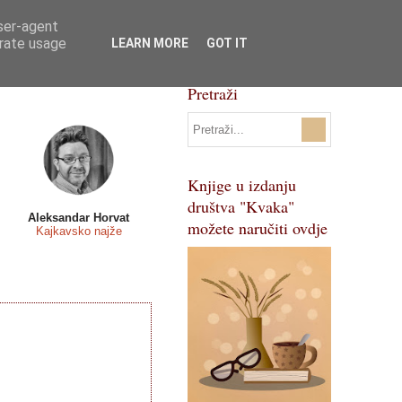
user-agent
Svi natječaji
Pojmovnik
erate usage
LEARN MORE
GOT IT
Pretraži
Knjige u izdanju
društva "Kvaka"
Aleksandar Horvat
možete naručiti ovdje
Kajkavsko najže