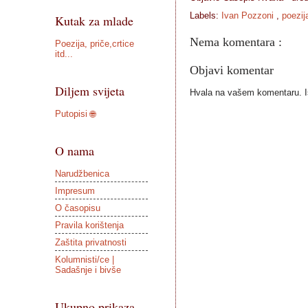
Labels:
Ivan Pozzoni
,
poezij
Kutak za mlade
Nema komentara :
Poezija, priče,crtice
itd...
Objavi komentar
Diljem svijeta
Hvala na vašem komentaru. Ist
Putopisi 🌐
O nama
Narudžbenica
Impresum
O časopisu
Pravila korištenja
Zaštita privatnosti
Kolumnisti/ce |
Sadašnje i bivše
Ukupno prikaza