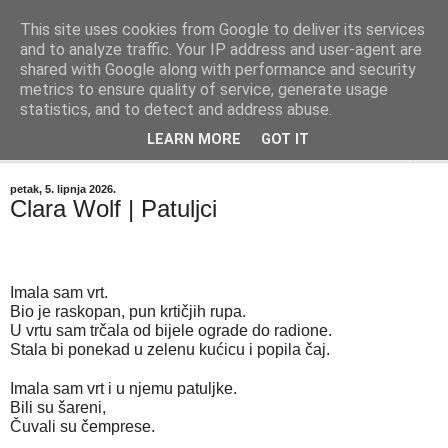
This site uses cookies from Google to deliver its services
"Kvaka"
and to analyze traffic. Your IP address and user-agent are
shared with Google along with performance and security
metrics to ensure quality of service, generate usage
Časopis za književnost ISSN 2459-5632
statistics, and to detect and address abuse.
LEARN MORE
GOT IT
▼
petak, 5. lipnja 2026.
Clara Wolf | Patuljci
Imala sam vrt.
Bio je raskopan, pun krtičjih rupa.
U vrtu sam trčala od bijele ograde do radione.
Stala bi ponekad u zelenu kućicu i popila čaj.
Imala sam vrt i u njemu patuljke.
Bili su šareni,
Čuvali su čemprese.