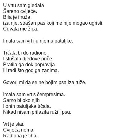
U vrtu sam gledala
Šareno cvijeće.
Bila je i ruža
iza nje, strašan pas koji me nije mogao ugristi.
Čuvala me žica.
Imala sam vrt i u njemu patuljke.
Trčala bi do radione
I slušala djedove priče.
Pratila ga dok popravlja
Ili radi što god ga zanima.
Govori mi da se ne bojim psa iza ruže.
Imala sam vrt s čempresima.
Samo bi oko njih 
I onih patuljaka trčala.
Nikad nisam prilazila ruži i psu.
Vrt je star.
Cvijeća nema.
Radiona je tiha.