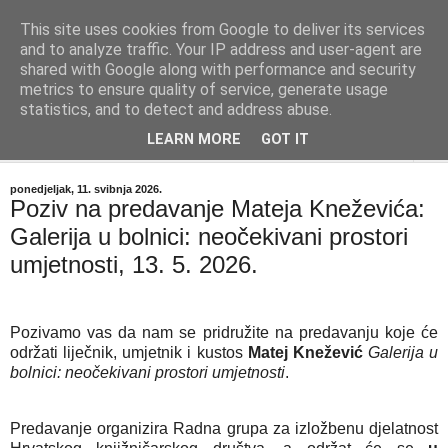
This site uses cookies from Google to deliver its services
"Kvaka"
and to analyze traffic. Your IP address and user-agent are
shared with Google along with performance and security
metrics to ensure quality of service, generate usage
Časopis za književnost ISSN 2459-5632
statistics, and to detect and address abuse.
LEARN MORE
GOT IT
▼
ponedjeljak, 11. svibnja 2026.
Poziv na predavanje Mateja Kneževića:
Galerija u bolnici: neočekivani prostori
umjetnosti, 13. 5. 2026.
P
ozivamo vas da nam se pridružite na predavanju koje će
održati liječnik, umjetnik i kustos
Matej Knežević
Galerija u
bolnici: neočekivani prostori umjetnosti
.
Predavanje organizira Radna grupa za izložbenu djelatnost