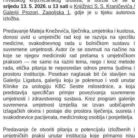
Hrvatskog knjižničarskog društva, a održat će se
u
srijedu 13. 5. 2026. u 13 sati
u
Knjižnici S. S. Kranjčevića /
Galeriji Prozori, Zapoljska 1
, gdje je u tijeku autorova
izložba.
Predavanje Mateja Kneževića, liječnika, umjetnika i kustosa,
donosi uvid u umjetnički rad koji se razvija na sjecištu
medicine, svakodnevnog rada u bolničkom sustavu i
suvremene umjetnosti. Autor će se osvrnuti na načine na
koje se njegov medicinski rad prelama s umjetničkom
praksom — ne samo na razini tema, nego i kroz metode
rada, etička pitanja te neposredan odnos prema ljudima i
prostoru institucije. Poseban naglasak bit će stavljen na
Galeriju Ligatura, galeriju koju je pokrenuo i vodi unutar
Klinike za urologiju KBC Sestre milosrdnice, a koja
predstavlja specifičan primjer povezivanja suvremene
umjetnosti i zdravstvenog sustava. Kroz program galerije
suvremena umjetnost izmješta se izvan uobičajenih
izlagačkih okvira i postaje dio prostora liječenja, susreta i
svakodnevice pacijenata, medicinskog osoblja i posjetitelja.
Predavanje će otvoriti pitanja o potencijalu izložbenih i
umjetničkih praksi unutar institucija koje primarno nisu