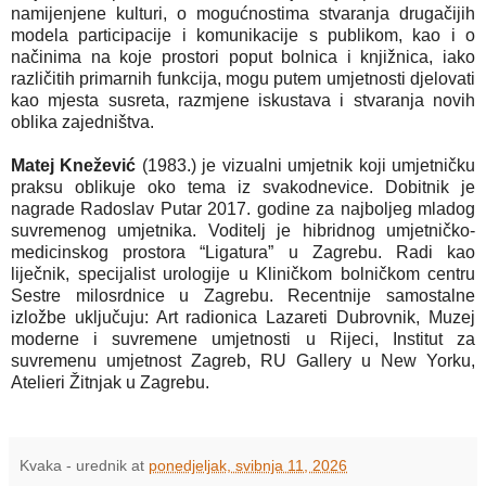
namijenjene kulturi, o mogućnostima stvaranja drugačijih
modela participacije i komunikacije s publikom, kao i o
načinima na koje prostori poput bolnica i knjižnica, iako
različitih primarnih funkcija, mogu putem umjetnosti djelovati
kao mjesta susreta, razmjene iskustava i stvaranja novih
oblika zajedništva.
Matej Knežević
(1983.) je vizualni umjetnik koji umjetničku
praksu oblikuje oko tema iz svakodnevice. Dobitnik je
nagrade Radoslav Putar 2017. godine za najboljeg mladog
suvremenog umjetnika. Voditelj je hibridnog umjetničko-
medicinskog prostora “Ligatura” u Zagrebu. Radi kao
liječnik, specijalist urologije u Kliničkom bolničkom centru
Sestre milosrdnice u Zagrebu. Recentnije samostalne
izložbe uključuju: Art radionica Lazareti Dubrovnik, Muzej
moderne i suvremene umjetnosti u Rijeci, Institut za
suvremenu umjetnost Zagreb, RU Gallery u New Yorku,
Atelieri Žitnjak u Zagrebu.
Kvaka - urednik
at
ponedjeljak, svibnja 11, 2026