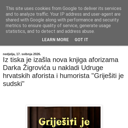
This site uses cookies from Google to deliver its services
"Kvaka"
and to analyze traffic. Your IP address and user-agent are
shared with Google along with performance and security
metrics to ensure quality of service, generate usage
Časopis za književnost ISSN 2459-5632
statistics, and to detect and address abuse.
LEARN MORE
GOT IT
▼
nedjelja, 17. svibnja 2026.
Iz tiska je izašla nova knjiga aforizama
Darka Žigrovića u nakladi Udruge
hrvatskih aforista i humorista "Griješiti je
sudski"