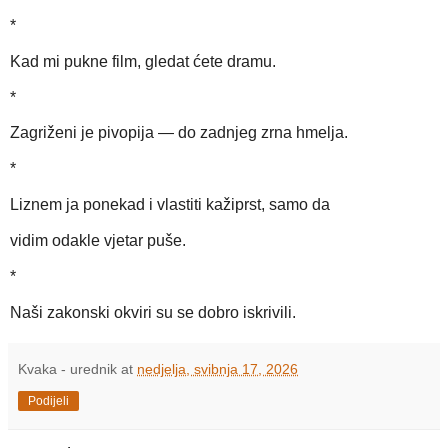
*
Kad mi pukne film, gledat ćete dramu.
*
Zagriženi je pivopija — do zadnjeg zrna hmelja.
*
Liznem ja ponekad i vlastiti kažiprst, samo da
vidim odakle vjetar puše.
*
Naši zakonski okviri su se dobro iskrivili.
Kvaka - urednik
at
nedjelja, svibnja 17, 2026
Podijeli